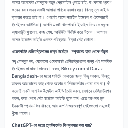
আমরা অনেকেই ফেসবুকে নতুন প্রোফাইল খুলতে চাই, বা কোনো গ্রুপে
জয়েন করার জন্য একটা আলাদা পরিচয় দরকার হয়। কিন্তু মূল আইডি
ব্যবহার করতে চাই না। এখানেই আসে সাময়িক ইমেইল বা টেম্পোরারি
ইমেইলের আইডিয়া। আপনি একটা টেম্পোরারি ইমেইল দিয়ে ফেসবুকে
অ্যাকাউন্ট খুললেন, কাজ শেষ, আইডিটা ডিলিট করে দিলেন। আপনার
আসল ইমেইল আইডি একদম পরিষ্কার! চিন্তা নেই কোনো।
ওয়েবসাইট রেজিস্ট্রেশনের জন্য ইমেইল - স্প্যামের হাত থেকে বাঁচুন!
শুধু ফেসবুক নয়, যেকোনো ওয়েবসাইট রেজিস্ট্রেশনের জন্য এই সাময়িক
ইমেইলগুলো দারুণ কাজের। ধরুন, Bikroy.com বা Daraz
Bangladesh-এর মতো সাইটে একবারের জন্য কিছু দরকার, কিন্তু
তারপর আর তাদের কাছ থেকে অফার বা নিউজলেটার পেতে চান না। কী
করেন? একটা সাময়িক ইমেইল আইডি তৈরি করুন, সেখানে রেজিস্ট্রেশন
করুন, কাজ শেষে সেই ইমেইল আইডি ভুলে যান! এতে আপনার মূল
ইনবক্সটা স্প্যাম-ফ্রি থাকবে, আর আপনি গুরুত্বপূর্ণ মেইলগুলো সহজেই
খুঁজে পাবেন।
ChatGPT-এর মতো প্ল্যাটফর্মেও কি ব্যবহার করা যায়?