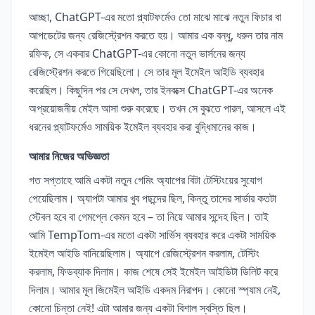
আচ্ছা, ChatGPT-এর মতো প্ল্যাটফর্মেও তো মাঝে মাঝে নতুন ফিচার বা
আপডেটের জন্য রেজিস্ট্রেশন করতে হয়। আমার এক বন্ধু, ধরুন তার নাম
রফিক, সে একবার ChatGPT-এর কোনো নতুন ভার্সনের জন্য
রেজিস্ট্রেশন করতে গিয়েছিলো। সে তার মূল ইমেইল আইডি ব্যবহার
করেছিল। কিছুদিন পর সে দেখল, তার ইনবক্সে ChatGPT-এর অনেক
অপ্রয়োজনীয় মেইল আসা শুরু করেছে। তখন সে বুঝতে পারল, আসলে এই
ধরনের প্ল্যাটফর্মেও সাময়িক ইমেইল ব্যবহার করা বুদ্ধিমানের কাজ।
আমার নিজের অভিজ্ঞতা
গত সপ্তাহে আমি একটা নতুন গেমিং অ্যাপের বিটা টেস্টিংয়ের সুযোগ
পেয়েছিলাম। অ্যাপটা আমার খুব পছন্দের ছিল, কিন্তু তাদের সার্ভার কতটা
স্টেবল হবে বা গেমপ্লে কেমন হবে – তা নিয়ে আমার সন্দেহ ছিল। তাই
আমি TempTom-এর মতো একটা সার্ভিস ব্যবহার করে একটা সাময়িক
ইমেইল আইডি বানিয়েছিলাম। অ্যাপে রেজিস্ট্রেশন করলাম, টেস্টিং
করলাম, ফিডব্যাক দিলাম। কাজ শেষে সেই ইমেইল আইডিটা ডিলিট করে
দিলাম। আমার মূল জিমেইল আইডি একদম নিরাপদ। কোনো স্প্যাম নেই,
কোনো চিন্তা নেই! এটা আমার জন্য একটা বিশাল স্বস্তি ছিল।