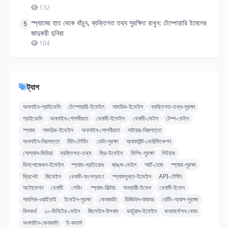
132
স্প্যামের হাত থেকে বাঁচুন, ব্যক্তিগত তথ্য সুরক্ষিত রাখুন: টেম্পোরারি ইমেলের
5
জাদুকরী দুনিয়া
104
ট্যাগ
অনলাইন-প্রাইভেসি
টেম্পোরারি-ইমেইল
সাময়িক-ইমেইল
ব্যক্তিগত-তথ্য-সুরক্ষা
প্রাইভেসি
অনলাইন-গোপনীয়তা
বেনামী-ইমেইল
বেনামী-মেইল
টেম্প-মেইল
স্প্যাম
সাময়িক-ইমেইল
অনলাইন-গোপনীয়তা
সাইবার-নিরাপত্তা
অনলাইন-নিরাপত্তা
বিটা-টেস্টিং
ডেটা-সুরক্ষা
অ্যাকাউন্ট-ভেরিফিকেশন
সোশ্যাল-মিডিয়া
ব্যক্তিগত-তথ্য
ফ্রি-ইমেইল
ফিশিং-সুরক্ষা
গিটহাব
ডিসপোজেবল-ইমেইল
স্প্যাম-প্রতিরোধ
জাঙ্ক-মেইল
স্মার্ট-হোম
স্প্যাম-সুরক্ষা
ক্রিপ্টো
জিমেইল
বেনামী-অংশগ্রহণ
স্প্যামমুক্ত-ইমেইল
API-টেস্টিং
অটোমেশন
বেনামী
গেমিং
স্প্যাম-ফিল্টার
অস্থায়ী-ইমেল
বেনামী-ইমেল
পাবলিক-ওয়াইফাই
ইমেইল-সুরক্ষা
কেনাকাটা
ডিজিটাল-যাযাবর
ডেটিং-অ্যাপ-সুরক্ষা
ডিসকর্ড
১০-মিনিটের-মেইল
জিমেইল-উপনাম
ভার্চুয়াল-ইমেইল
কনফার্মেশন-কোড
অনলাইন-কেনাকাটা
ই-কমার্স