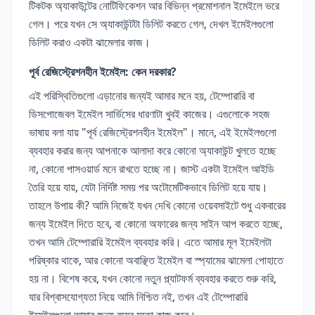
টিকটক অ্যাকাউন্টের নোটিফিকেশন আর বিভিন্ন প্রমোশনাল ইমেইলে ভরে
গেল। পরে যখন সে অ্যাকাউন্টটা ডিলিট করতে গেল, দেখল ইমেইলগুলো
ডিলিট করাও একটা ঝামেলার কাজ।
পূর্ব রেজিস্ট্রেশনহীন ইমেইল: কেন দরকার?
এই পরিস্থিতিগুলো এড়ানোর জন্যই আমার মনে হয়, টেম্পোরারি বা
ডিসপোজেবল ইমেইল সার্ভিসের ধারণাটা খুবই কাজের। এগুলোকে সহজ
ভাষায় বলা যায় "পূর্ব রেজিস্ট্রেশনহীন ইমেইল"। মানে, এই ইমেইলগুলো
ব্যবহার করার জন্য আপনাকে আলাদা করে কোনো অ্যাকাউন্ট খুলতে হচ্ছে
না, কোনো পাসওয়ার্ড মনে রাখতে হচ্ছে না। জাস্ট একটা ইমেইল আইডি
তৈরি হয়ে যায়, যেটা নির্দিষ্ট সময় পর অটোমেটিকভাবে ডিলিট হয়ে যায়।
তাহলে উপায় কী? আমি নিজেই যখন দেখি কোনো ওয়েবসাইটে শুধু একবারের
জন্য ইমেইল দিতে হবে, বা কোনো অফারের জন্য সাইন আপ করতে হচ্ছে,
তখন আমি টেম্পোরারি ইমেইল ব্যবহার করি। এতে আমার মূল ইমেইলটা
পরিষ্কার থাকে, আর কোনো অবাঞ্ছিত ইমেইল বা স্প্যামের ঝামেলা পোহাতে
হয় না। বিশেষ করে, যখন কোনো নতুন প্ল্যাটফর্ম ব্যবহার করতে শুরু করি,
যার বিশ্বাসযোগ্যতা নিয়ে আমি নিশ্চিত নই, তখন এই টেম্পোরারি
ইমেইলগুলো আমার জন্য বুমের মতো কাজ করে।