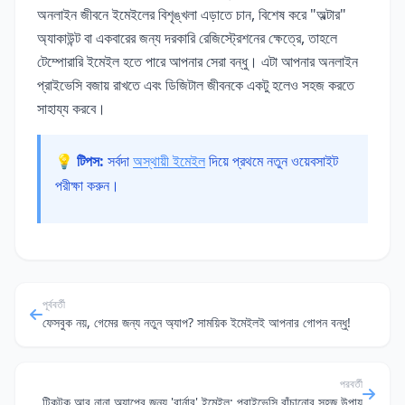
অনলাইন জীবনে ইমেইলের বিশৃঙ্খলা এড়াতে চান, বিশেষ করে "অল্টার"
অ্যাকাউন্ট বা একবারের জন্য দরকারি রেজিস্ট্রেশনের ক্ষেত্রে, তাহলে
টেম্পোরারি ইমেইল হতে পারে আপনার সেরা বন্ধু। এটা আপনার অনলাইন
প্রাইভেসি বজায় রাখতে এবং ডিজিটাল জীবনকে একটু হলেও সহজ করতে
সাহায্য করবে।
💡 টিপস:
সর্বদা
অস্থায়ী ইমেইল
দিয়ে প্রথমে নতুন ওয়েবসাইট
পরীক্ষা করুন।
পূর্ববর্তী
ফেসবুক নয়, গেমের জন্য নতুন অ্যাপ? সাময়িক ইমেইলই আপনার গোপন বন্ধু!
পরবর্তী
টিকটক আর নানা অ্যাপের জন্য 'বার্নার' ইমেইল: প্রাইভেসি বাঁচানোর সহজ উপায়