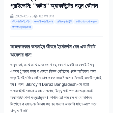
প্রাইভেসি: "অল্টার" অ্যাকাউন্টের নতুন কৌশল
2026-05-28
82 বার দেখা
টেম্পোরারি-ইমেইল
অনলাইন-প্রাইভেসি
অল্টার-অ্যাকাউন্ট
ব্যক্তিগত-তথ্য-সুরক্ষা
ইমেইল-ব্যবস্থাপনা
আজকালকার অনলাইন জীবনে ইমেইলটা যেন এক বিরাট
ঝামেলার নাম!
ভাবুন তো, মাঝে মাঝে এমন হয় না যে, কোনো একটা ওয়েবসাইটে শুধু
একবার ঢুঁ মারার জন্য বা কোনো নিউজ পোর্টালের একটা আর্টিকেল পড়ার
জন্য ইমেইল দিয়ে সাইন আপ করতে হচ্ছে? আমার নিজেরই এমনটা প্রায়ই
হয়। ধরুন, Bikroy বা Daraz Bangladesh-এর মতো
ওয়েবসাইটে কোনো অফার দেখলাম, কিন্তু সেটা পাওয়ার জন্য একটা
অ্যাকাউন্ট খোলা বাধ্যতামূলক। আপনি তো আর চান না যে আপনার
জিমেইল বা ইয়াহু-এর ইনবক্স শুধু এই ধরনের অস্থায়ী সাইন-আপে ভরে
যাক, তাই না?