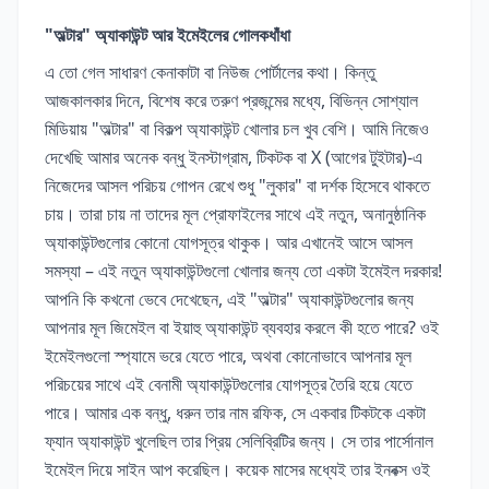
"অল্টার" অ্যাকাউন্ট আর ইমেইলের গোলকধাঁধা
এ তো গেল সাধারণ কেনাকাটা বা নিউজ পোর্টালের কথা। কিন্তু
আজকালকার দিনে, বিশেষ করে তরুণ প্রজন্মের মধ্যে, বিভিন্ন সোশ্যাল
মিডিয়ায় "অল্টার" বা বিকল্প অ্যাকাউন্ট খোলার চল খুব বেশি। আমি নিজেও
দেখেছি আমার অনেক বন্ধু ইনস্টাগ্রাম, টিকটক বা X (আগের টুইটার)-এ
নিজেদের আসল পরিচয় গোপন রেখে শুধু "লুকার" বা দর্শক হিসেবে থাকতে
চায়। তারা চায় না তাদের মূল প্রোফাইলের সাথে এই নতুন, অনানুষ্ঠানিক
অ্যাকাউন্টগুলোর কোনো যোগসূত্র থাকুক। আর এখানেই আসে আসল
সমস্যা – এই নতুন অ্যাকাউন্টগুলো খোলার জন্য তো একটা ইমেইল দরকার!
আপনি কি কখনো ভেবে দেখেছেন, এই "অল্টার" অ্যাকাউন্টগুলোর জন্য
আপনার মূল জিমেইল বা ইয়াহু অ্যাকাউন্ট ব্যবহার করলে কী হতে পারে? ওই
ইমেইলগুলো স্প্যামে ভরে যেতে পারে, অথবা কোনোভাবে আপনার মূল
পরিচয়ের সাথে এই বেনামী অ্যাকাউন্টগুলোর যোগসূত্র তৈরি হয়ে যেতে
পারে। আমার এক বন্ধু, ধরুন তার নাম রফিক, সে একবার টিকটকে একটা
ফ্যান অ্যাকাউন্ট খুলেছিল তার প্রিয় সেলিব্রিটির জন্য। সে তার পার্সোনাল
ইমেইল দিয়ে সাইন আপ করেছিল। কয়েক মাসের মধ্যেই তার ইনবক্স ওই