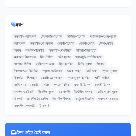
ট্যাগ
অনলাইন-প্রাইভেসি
টেম্পোরারি-ইমেইল
সাময়িক-ইমেইল
ব্যক্তিগত-তথ্য-সুরক্ষা
প্রাইভেসি
অনলাইন-গোপনীয়তা
বেনামী-ইমেইল
বেনামী-মেইল
টেম্প-মেইল
স্প্যাম
সাময়িক-ইমেইল
অনলাইন-গোপনীয়তা
সাইবার-নিরাপত্তা
অনলাইন-নিরাপত্তা
বিটা-টেস্টিং
ডেটা-সুরক্ষা
অ্যাকাউন্ট-ভেরিফিকেশন
সোশ্যাল-মিডিয়া
ব্যক্তিগত-তথ্য
ফ্রি-ইমেইল
ফিশিং-সুরক্ষা
গিটহাব
ডিসপোজেবল-ইমেইল
স্প্যাম-প্রতিরোধ
জাঙ্ক-মেইল
স্মার্ট-হোম
স্প্যাম-সুরক্ষা
ক্রিপ্টো
জিমেইল
বেনামী-অংশগ্রহণ
স্প্যামমুক্ত-ইমেইল
API-টেস্টিং
অটোমেশন
বেনামী
গেমিং
স্প্যাম-ফিল্টার
অস্থায়ী-ইমেল
বেনামী-ইমেল
পাবলিক-ওয়াইফাই
ইমেইল-সুরক্ষা
কেনাকাটা
ডিজিটাল-যাযাবর
ডেটিং-অ্যাপ-সুরক্ষা
ডিসকর্ড
১০-মিনিটের-মেইল
জিমেইল-উপনাম
ভার্চুয়াল-ইমেইল
কনফার্মেশন-কোড
অনলাইন-কেনাকাটা
ই-কমার্স
টেম্প মেইল তৈরি করুন