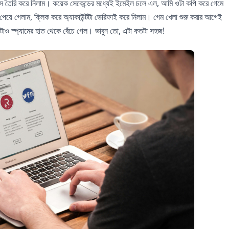
েস তৈরি করে নিলাম। কয়েক সেকেন্ডের মধ্যেই ইমেইল চলে এল, আমি ওটা কপি করে গেমে
 পেয়ে গেলাম, ক্লিক করে অ্যাকাউন্টটা ভেরিফাই করে নিলাম। গেম খেলা শুরু করার আগেই
ও স্প্যামের হাত থেকে বেঁচে গেল। ভাবুন তো, এটা কতটা সহজ!