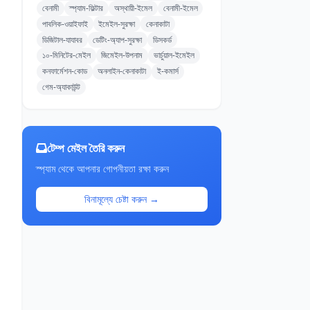
বেনামী
স্প্যাম-ফিল্টার
অস্থায়ী-ইমেল
বেনামী-ইমেল
পাবলিক-ওয়াইফাই
ইমেইল-সুরক্ষা
কেনাকাটা
ডিজিটাল-যাযাবর
ডেটিং-অ্যাপ-সুরক্ষা
ডিসকর্ড
১০-মিনিটের-মেইল
জিমেইল-উপনাম
ভার্চুয়াল-ইমেইল
কনফার্মেশন-কোড
অনলাইন-কেনাকাটা
ই-কমার্স
গেম-অ্যাকাউন্ট
টেম্প মেইল তৈরি করুন
স্প্যাম থেকে আপনার গোপনীয়তা রক্ষা করুন
বিনামূল্যে চেষ্টা করুন →