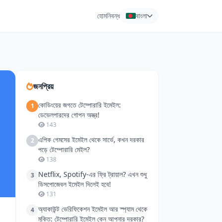
হোম
নিবন্ধ
বাংলা
জনপ্রিয়
কোডিংয়ের জগতে টেম্পোরারি ইমেইল:
1
ডেভেলপারদের গোপন অস্ত্র!
143
এপিক গেমসের ইমেইল থেকে সার্ভে, কখন দরকার
2
পড়ে টেম্পোরারি মেইল?
138
Netflix, Spotify-এর ফ্রি ট্রায়াল? এখন শুধু
3
ডিসপোজেবল ইমেইল দিলেই হবে!
131
অ্যাকাউন্ট ভেরিফিকেশন ইমেইল আর স্প্যাম থেকে
4
মুক্তি: টেম্পোরারি ইমেইল কেন আপনার দরকার?