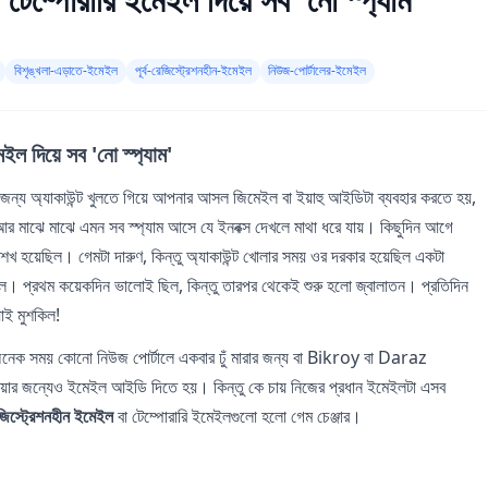
বিশৃঙ্খলা-এড়াতে-ইমেইল
পূর্ব-রেজিস্ট্রেশনহীন-ইমেইল
নিউজ-পোর্টালের-ইমেইল
ইল দিয়ে সব 'নো স্প্যাম'
 জন্য অ্যাকাউন্ট খুলতে গিয়ে আপনার আসল জিমেইল বা ইয়াহু আইডিটা ব্যবহার করতে হয়,
 মাঝে মাঝে এমন সব স্প্যাম আসে যে ইনবক্স দেখলে মাথা ধরে যায়। কিছুদিন আগে
 শখ হয়েছিল। গেমটা দারুণ, কিন্তু অ্যাকাউন্ট খোলার সময় ওর দরকার হয়েছিল একটা
ল। প্রথম কয়েকদিন ভালোই ছিল, কিন্তু তারপর থেকেই শুরু হলো জ্বালাতন। প্রতিদিন
ই মুশকিল!
নেক সময় কোনো নিউজ পোর্টালে একবার ঢুঁ মারার জন্য বা Bikroy বা Daraz
জন্যেও ইমেইল আইডি দিতে হয়। কিন্তু কে চায় নিজের প্রধান ইমেইলটা এসব
রেজিস্ট্রেশনহীন ইমেইল
বা টেম্পোরারি ইমেইলগুলো হলো গেম চেঞ্জার।