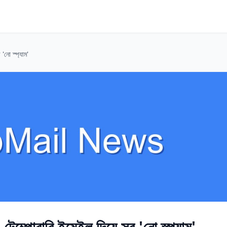
'নো স্প্যাম'
টেম্পোরারি ইমেইল দিয়ে সব 'নো স্প্যাম'