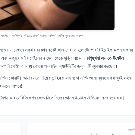
গাইড - আপনার পরিচয় রক্ষা করতে টেম্প মেইল ব্যবহার করুন
লতে চান যেখানে একবার ব্যবহার করেই কাজ শেষ, তাহলে টেম্পোরারি ইমেইল আপনার জন্য
এবং অপ্রয়োজনীয় মেইলের ঝামেলা থেকে মুক্তি পাবেন।
বিশৃঙ্খলা এড়াতে ইমেইল
 আপনি গেমিং বা অন্য কোনো অনলাইন অ্যাক্টিভিটির জন্য এটি ব্যবহার করছেন।
ল সার্ভিস কোনটি। আমার মতে, TempTom-এর মতো সার্ভিসগুলো ব্যবহার করা খুবই সহজ
ও ভালো লাগবে!
স্ট্রেশন আর ভেরিফিকেশন কোড নিতে নিজের আসল ইমেইল না দিয়েও কাজ হয়ে যায়।
পরবর্ত