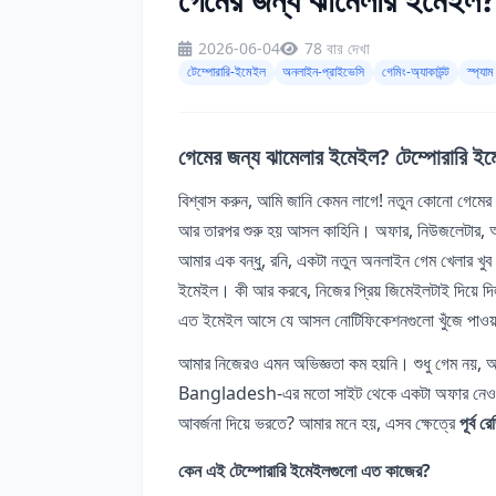
2026-06-04
78 বার দেখা
টেম্পোরারি-ইমেইল
অনলাইন-প্রাইভেসি
গেমিং-অ্যাকাউন্ট
স্প্যাম
গেমের জন্য ঝামেলার ইমেইল? টেম্পোরারি ইমে
বিশ্বাস করুন, আমি জানি কেমন লাগে! নতুন কোনো গেমের
আর তারপর শুরু হয় আসল কাহিনি। অফার, নিউজলেটার, আর
আমার এক বন্ধু, রনি, একটা নতুন অনলাইন গেম খেলার খুব
ইমেইল। কী আর করবে, নিজের প্রিয় জিমেইলটাই দিয়ে দি
এত ইমেইল আসে যে আসল নোটিফিকেশনগুলো খুঁজে পাওয়া
আমার নিজেরও এমন অভিজ্ঞতা কম হয়নি। শুধু গেম নয়, অ
Bangladesh-এর মতো সাইট থেকে একটা অফার নেওয়ার 
আবর্জনা দিয়ে ভরতে? আমার মনে হয়, এসব ক্ষেত্রে
পূর্ব 
কেন এই টেম্পোরারি ইমেইলগুলো এত কাজের?