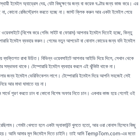
থায়ী ইমেইল অ্যাড্রেস দেয়, যেটা কিছুক্ষণের জন্য বা কয়েক ঘণ্টার জন্য কাজ করে। এর
 না, কোনো রেজিস্ট্রেশন করতে হচ্ছে না। জাস্ট ক্লিক করুন আর একটা ইমেইল পেয়ে
েবসাইটে (বিশেষ করে গেমিং সাইট বা ফোরাম) আপনার ইমেইল দিতেই হচ্ছে, কিন্তু
্পোরারি ইমেইল ব্যবহার করুন। গেমের নতুন আপডেট বা বোনাস কোডের জন্য যদি ইমেইল
যক্তিগত রাখা উচিত। বিভিন্ন ওয়েবসাইটে আপনার আইডি দিয়ে দিলে, সেখান থেকে
র সম্ভাবনা থাকে। টেম্পোরারি ইমেইল ব্যবহার করলে এই ঝুঁকিটা থাকে না।
োলার জন্য ইমেইল ভেরিফিকেশন লাগে। টেম্পোরারি ইমেইল দিয়ে আপনি সহজেই সেই
নিয়ে আর মাথা ঘামাতে হয় না।
ার্ভে পূরণ করতে চান বা কোনো বিশেষ অফার নিতে চান। একবার কাজ হয়ে গেলেই ওই
িলাম। গেমটা খেলতে হলে একটা অ্যাকাউন্ট খুলতে হতো, আর ওরা বোনাস হিসেবে কিছু
াই করা হয়। আমি আমার মূল জিমেইল দিতে চাইনি। তাই আমি TempTom.com-এর মতো