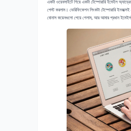
একটা ওয়েবসাইটে গিয়ে একটা টেম্পোরারি ইমেইল অ্যাড্র
পেস্ট করলাম। ভেরিফিকেশন লিংকটা টেম্পোরারি ইনবক্সেই
বোনাস কয়েনগুলো পেয়ে গেলাম, আর আমার প্রধান ইমেইলটা