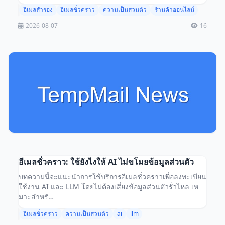
อีเมลสำรอง
อีเมลชั่วคราว
ความเป็นส่วนตัว
ร้านค้าออนไลน์
2026-08-07
16
อีเมลชั่วคราว: ใช้ยังไงให้ AI ไม่ขโมยข้อมูลส่วนตัว
บทความนี้จะแนะนำการใช้บริการอีเมลชั่วคราวเพื่อลงทะเบียน
ใช้งาน AI และ LLM โดยไม่ต้องเสี่ยงข้อมูลส่วนตัวรั่วไหล เห
มาะสำหรั…
อีเมลชั่วคราว
ความเป็นส่วนตัว
ai
llm