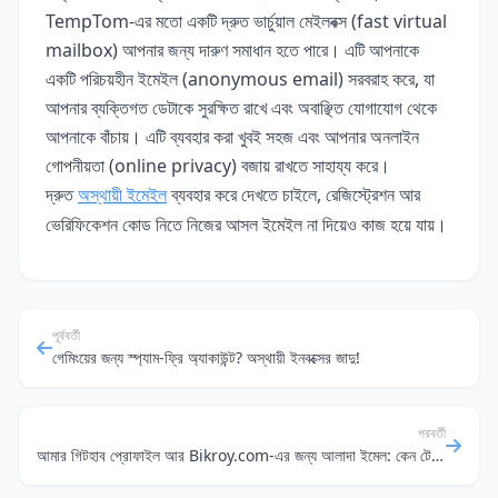
TempTom-এর মতো একটি দ্রুত ভার্চুয়াল মেইলবক্স (fast virtual
mailbox) আপনার জন্য দারুণ সমাধান হতে পারে। এটি আপনাকে
একটি পরিচয়হীন ইমেইল (anonymous email) সরবরাহ করে, যা
আপনার ব্যক্তিগত ডেটাকে সুরক্ষিত রাখে এবং অবাঞ্ছিত যোগাযোগ থেকে
আপনাকে বাঁচায়। এটি ব্যবহার করা খুবই সহজ এবং আপনার অনলাইন
গোপনীয়তা (online privacy) বজায় রাখতে সাহায্য করে।
দ্রুত
অস্থায়ী ইমেইল
ব্যবহার করে দেখতে চাইলে, রেজিস্ট্রেশন আর
ভেরিফিকেশন কোড নিতে নিজের আসল ইমেইল না দিয়েও কাজ হয়ে যায়।
পূর্ববর্তী
গেমিংয়ের জন্য স্প্যাম-ফ্রি অ্যাকাউন্ট? অস্থায়ী ইনবক্সের জাদু!
পরবর্তী
আমার গিটহাব প্রোফাইল আর Bikroy.com-এর জন্য আলাদা ইমেল: কেন টেম্পোরারি ইমেল সেরা বন্ধু?