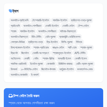
ট্যাগ
অনলাইন-প্রাইভেসি
টেম্পোরারি-ইমেইল
সাময়িক-ইমেইল
ব্যক্তিগত-তথ্য-সুরক্ষা
প্রাইভেসি
অনলাইন-গোপনীয়তা
বেনামী-ইমেইল
বেনামী-মেইল
টেম্প-মেইল
স্প্যাম
সাময়িক-ইমেইল
অনলাইন-গোপনীয়তা
সাইবার-নিরাপত্তা
অনলাইন-নিরাপত্তা
বিটা-টেস্টিং
ডেটা-সুরক্ষা
অ্যাকাউন্ট-ভেরিফিকেশন
সোশ্যাল-মিডিয়া
ব্যক্তিগত-তথ্য
ফ্রি-ইমেইল
ফিশিং-সুরক্ষা
গিটহাব
ডিসপোজেবল-ইমেইল
স্প্যাম-প্রতিরোধ
জাঙ্ক-মেইল
স্মার্ট-হোম
স্প্যাম-সুরক্ষা
ক্রিপ্টো
জিমেইল
বেনামী-অংশগ্রহণ
স্প্যামমুক্ত-ইমেইল
API-টেস্টিং
অটোমেশন
বেনামী
গেমিং
স্প্যাম-ফিল্টার
অস্থায়ী-ইমেল
বেনামী-ইমেল
পাবলিক-ওয়াইফাই
ইমেইল-সুরক্ষা
কেনাকাটা
ডিজিটাল-যাযাবর
ডেটিং-অ্যাপ-সুরক্ষা
ডিসকর্ড
১০-মিনিটের-মেইল
জিমেইল-উপনাম
ভার্চুয়াল-ইমেইল
কনফার্মেশন-কোড
অনলাইন-কেনাকাটা
ই-কমার্স
টেম্প মেইল তৈরি করুন
স্প্যাম থেকে আপনার গোপনীয়তা রক্ষা করুন