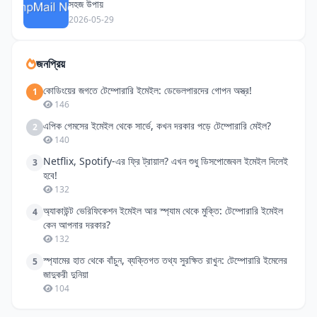
সহজ উপায়
2026-05-29
জনপ্রিয়
কোডিংয়ের জগতে টেম্পোরারি ইমেইল: ডেভেলপারদের গোপন অস্ত্র!
1
146
এপিক গেমসের ইমেইল থেকে সার্ভে, কখন দরকার পড়ে টেম্পোরারি মেইল?
2
140
Netflix, Spotify-এর ফ্রি ট্রায়াল? এখন শুধু ডিসপোজেবল ইমেইল দিলেই
3
হবে!
132
অ্যাকাউন্ট ভেরিফিকেশন ইমেইল আর স্প্যাম থেকে মুক্তি: টেম্পোরারি ইমেইল
4
কেন আপনার দরকার?
132
স্প্যামের হাত থেকে বাঁচুন, ব্যক্তিগত তথ্য সুরক্ষিত রাখুন: টেম্পোরারি ইমেলের
5
জাদুকরী দুনিয়া
104