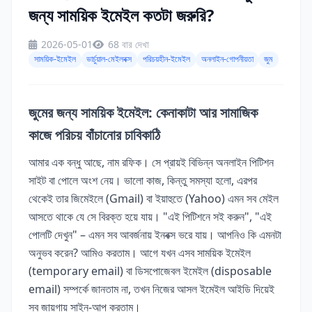
জন্য সাময়িক ইমেইল কতটা জরুরি?
2026-05-01
68 বার দেখা
সাময়িক-ইমেইল
ভার্চুয়াল-মেইলবক্স
পরিচয়হীন-ইমেইল
অনলাইন-গোপনীয়তা
জুম
জুমের জন্য সাময়িক ইমেইল: কেনাকাটা আর সামাজিক
কাজে পরিচয় বাঁচানোর চাবিকাঠি
আমার এক বন্ধু আছে, নাম রফিক। সে প্রায়ই বিভিন্ন অনলাইন পিটিশন
সাইট বা পোলে অংশ নেয়। ভালো কাজ, কিন্তু সমস্যা হলো, এরপর
থেকেই তার জিমেইলে (Gmail) বা ইয়াহুতে (Yahoo) এমন সব মেইল
আসতে থাকে যে সে বিরক্ত হয়ে যায়। "এই পিটিশনে সই করুন", "এই
পোলটি দেখুন" – এমন সব আবর্জনায় ইনবক্স ভরে যায়। আপনিও কি এমনটা
অনুভব করেন? আমিও করতাম। আগে যখন এসব সাময়িক ইমেইল
(temporary email) বা ডিসপোজেবল ইমেইল (disposable
email) সম্পর্কে জানতাম না, তখন নিজের আসল ইমেইল আইডি দিয়েই
সব জায়গায় সাইন-আপ করতাম।