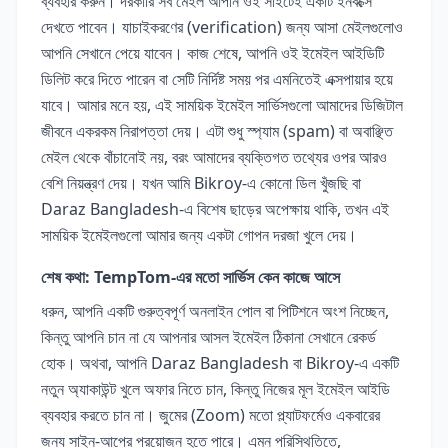
ব্যবহার করুন। দরকারি সব মেইল আপনি ওই সাইটেই একটি ইনবক্সে
দেখতে পাবেন। যাচাইকরণের (verification) জন্য আসা মেইলগুলোও
আপনি সেখানে পেয়ে যাবেন। কাজ শেষে, আপনি ওই ইমেইল আইডিটি
ডিলিট করে দিতে পারেন বা সেটি নির্দিষ্ট সময় পর এমনিতেই এক্সপায়ার হয়ে
যাবে। আমার মনে হয়, এই সাময়িক ইমেইল সার্ভিসগুলো আমাদের ডিজিটাল
জীবনে একরকম নিরাপত্তা দেয়। এটা শুধু স্প্যাম (spam) বা অবাঞ্ছিত
মেইল থেকে বাঁচানোই নয়, বরং আমাদের ব্যক্তিগত তথ্যের ওপর আরও
বেশি নিয়ন্ত্রণ দেয়। যখন আমি Bikroy-এ কোনো ডিল খুঁজছি বা
Daraz Bangladesh-এ বিশেষ ছাড়ের অপেক্ষায় থাকি, তখন এই
সাময়িক ইমেইলগুলো আমার জন্য একটা গোপন দরজা খুলে দেয়।
শেষ কথা: TempTom-এর মতো সার্ভিস কেন কাজে আসে
ধরুন, আপনি একটি গুরুত্বপূর্ণ অনলাইন পোল বা পিটিশনে অংশ নিচ্ছেন,
কিন্তু আপনি চান না যে আপনার আসল ইমেইল ঠিকানা সেখানে রেকর্ড
হোক। অথবা, আপনি Daraz Bangladesh বা Bikroy-এ একটি
নতুন অ্যাকাউন্ট খুলে অফার নিতে চান, কিন্তু নিজের মূল ইমেইল আইডি
ব্যবহার করতে চান না। জুমের (Zoom) মতো প্ল্যাটফর্মেও একবারের
জন্য সাইন-আপের প্রয়োজন হতে পারে। এমন পরিস্থিতিতে,