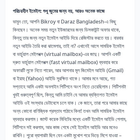
পরিচয়হীন ইমেইল: শুধু জুমের জন্য নয়, আরও অনেক কাজে
ভাবুন তো, আপনি Bikroy বা Daraz Bangladesh-এ কিছু
কিনছেন। অনেক সময় নতুন ইউজারদের জন্য ডিসকাউন্ট অফার থাকে,
কিন্তু তার জন্য নতুন ইমেইল আইডি দিয়ে রেজিস্টার করতে হয়। বারবার
নতুন আইডি তৈরি করা ঝামেলার, তাই না? এখানেই আসে সাময়িক ইমেইল
বা ভার্চুয়াল মেইলবক্স (virtual mailbox)-এর জাদু। আপনি একটি
দ্রুত ভার্চুয়াল মেইলবক্স (fast virtual mailbox) ব্যবহার করে
অফারটি লুফে নিতে পারেন, আর আপনার মূল জিমেইল আইডি (Gmail)
বা ইয়াহু (Yahoo) আইডি সুরক্ষিত থাকে। আমার মনে আছে, গত
সপ্তাহে আমি একটা অনলাইন পিটিশনে অংশ নিতে চেয়েছিলাম। পিটিশনটা
খুবই গুরুত্বপূর্ণ ছিল, কিন্তু আমি চাইনি যে আমার ব্যক্তিগত ইমেইল
আইডি ওই সংস্থার ডেটাবেসে চলে যাক। কে জানে, তারা পরে আমার কাছে
অন্য কোনো বাণিজ্যিক প্রস্তাব পাঠাবে কিনা! তখন আমি সাময়িক ইমেইল
ব্যবহার করলাম। জাস্ট কয়েক মিনিটের মধ্যে একটি ইমেইল আইডি পেলাম,
পিটিশনে সই করলাম, আর কাজ শেষে সেই ইমেইল আইডি আর মনেও
রাখিনি। পুরো ব্যাপারটা ছিল যেন একটা মুখোশ পরে ভিড়ে মিশে যাওয়া –