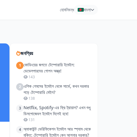
হোম
নিবন্ধ
বাংলা
জনপ্রিয়
কোডিংয়ের জগতে টেম্পোরারি ইমেইল:
1
ডেভেলপারদের গোপন অস্ত্র!
143
এপিক গেমসের ইমেইল থেকে সার্ভে, কখন দরকার
2
পড়ে টেম্পোরারি মেইল?
138
Netflix, Spotify-এর ফ্রি ট্রায়াল? এখন শুধু
3
ডিসপোজেবল ইমেইল দিলেই হবে!
131
অ্যাকাউন্ট ভেরিফিকেশন ইমেইল আর স্প্যাম থেকে
4
মুক্তি: টেম্পোরারি ইমেইল কেন আপনার দরকার?