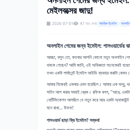
মেইলবক্সের জাদু!
2026-07-01
47 বার দেখা
সাময়িক-ইমেইল
অনলাই
অনলাইন গেমের জন্য ইমেইল: পাসওয়ার্ডের ঝাম
আচ্ছা, বলুন তো, কতবার আপনি কোনো নতুন অনলাইন গেম 
থমকে গেছেন? আমি জানি, এই অভিজ্ঞতা অনেকেরই হয়েছ
তখন একটা পার্মানেন্ট ইমেইল আইডি ব্যবহার করাটা কেমন 
আমার নিজেরই একবার এমন হয়েছিল। আমার এক বন্ধু, ধরুন
সাইন আপ করার সময়ই ব্রেক। রফিক বলল, "আরে, একটা জি
নোটিফিকেশন আসছিল যে নতুন করে আর একটা অ্যাকাউন্ট খো
মনে রাখা… উফফ!
পাসওয়ার্ড ছাড়া ফ্রি ইমেইল? সম্ভব!
তখনই আমার মাথায় আসে সাময়িক মেইলবক্সের (Temp