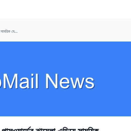
অনলাইন গেমের জন্য ইমেইল: পাসওয়ার্ডের ঝামেলা এড়িয়ে সাময়িক মেইলবক্সের জাদু!
সওয়ার্ডের ঝামেলা এড়িয়ে সাময়িক