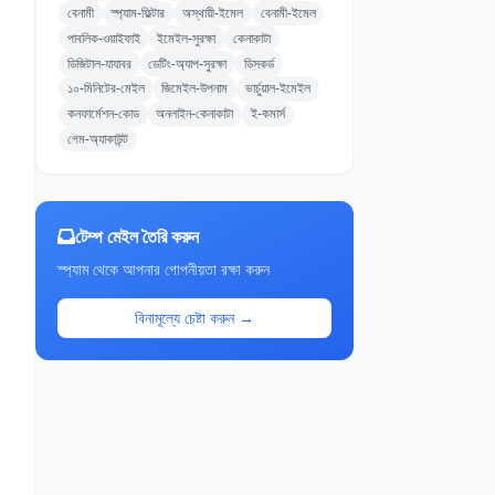
বেনামী
স্প্যাম-ফিল্টার
অস্থায়ী-ইমেল
বেনামী-ইমেল
পাবলিক-ওয়াইফাই
ইমেইল-সুরক্ষা
কেনাকাটা
ডিজিটাল-যাযাবর
ডেটিং-অ্যাপ-সুরক্ষা
ডিসকর্ড
১০-মিনিটের-মেইল
জিমেইল-উপনাম
ভার্চুয়াল-ইমেইল
কনফার্মেশন-কোড
অনলাইন-কেনাকাটা
ই-কমার্স
গেম-অ্যাকাউন্ট
টেম্প মেইল তৈরি করুন
স্প্যাম থেকে আপনার গোপনীয়তা রক্ষা করুন
বিনামূল্যে চেষ্টা করুন →