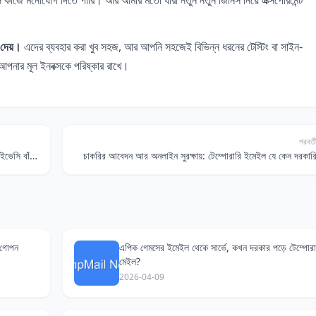
 দেয়।
এদের ব্যবহার করা খুব সহজ, আর আপনি সহজেই বিভিন্ন ধরনের টেস্টিং বা সাইন-
আপনার মূল ইনবক্সকে পরিষ্কার রাখে।
পরবর্ত
রেজিস্ট্রেশন ছাড়া মেইল? ১০ মিনিটের ইমেইল দিয়ে অনলাইন প্রাইভেসি বাঁচান!
চাকরির আবেদন আর অনলাইন সুরক্ষায়: টেম্পোরারি ইমেইল যে কেন দরকার
 গোপন
এপিক গেমসের ইমেইল থেকে সার্ভে, কখন দরকার পড়ে টেম্পোরা
মেইল?
2026-04-09