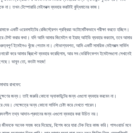
কে না। তখন টেম্পোরারি মেইলবক্স ব্যবহার করাটাই বুদ্ধিমানের কাজ।
াকে একটি ওয়েবসাইটের রেজিস্ট্রেশন প্রক্রিয়া অটোমেটিকভাবে পরীক্ষা করতে হচ্ছিল।
তৈরি করে টেস্ট করার কথা। যদি আমি আমার জিমেইল বা ইয়াহু আইডি ব্যবহার করতাম, তবে আমার
রুত্বপূর্ণ ইমেইলও খুঁজে পেতাম না। সৌভাগ্যবশত, আমি একটি সাময়িক মেইলবক্স সার্ভিস
েনারেট করে আমার স্ক্রিপ্টে ব্যবহার করেছিলাম, আর সব ভেরিফিকেশন ইমেইলগুলো সেখানেই
ছে গেছে। ভাবুন তো, কতটা সহজ!
াথায় রাখবেন:
ক্ষণের জন্য। তাই জরুরি কোনো অ্যাকাউন্টের জন্য এগুলো ব্যবহার করবেন না।
ে দেয়। সেক্ষেত্রে অন্য কোনো সার্ভিস চেষ্টা করে দেখতে পারেন।
বেদনশীল তথ্য আদান-প্রদানের জন্য এগুলো ব্যবহার করা উচিত নয়।
জীবনকে অনেক সহজ করে দিয়েছে, বিশেষ করে যারা টেক নিয়ে কাজ করি। পাসওয়ার্ড মনে
 মূল কাজে মনোযোগ দিতে পারি। আর আমার মতো যারা নতুন নতুন জিনিস নিয়ে এক্সপেরিমেন্ট