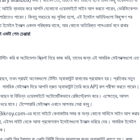
ই আইডি ব্যবহার করে আপনি যেকোনো ওয়েবসাইটে সাইন আপ করতে পারেন, ভেরিফিকেশন
পাঠাতেও পারেন। কিন্তু সবচেয়ে বড় সুবিধা হলো, এই ইমেইল আইডিগুলো কিছুক্ষণ পর
ত ইমেইল ইনবক্স একদম পরিষ্কার থাকে, আর কোনো অতিরিক্ত পাসওয়ার্ড মনে রাখার
 একটা গেম চেঞ্জার!
্টিং করি বা অটোমেশন স্ক্রিপ্ট নিয়ে কাজ করি, তাদের জন্য এই সাময়িক মেইলবক্সগুলো এত
, তখন প্রায়ই অনেকগুলো টেস্টিং অ্যাকাউন্ট বানানোর প্রয়োজন হয়। প্রতিবার নতুন
সাময়িক মেইলবক্স দিয়ে আপনি দ্রুত অ্যাকাউন্ট তৈরি করে API কল পরীক্ষা করতে পারেন।
লিখছেন যা বিভিন্ন ওয়েবসাইটে অটোমেটিকভাবে রেজিস্ট্রেশন করে। এক্ষেত্রে, আসল
ভরে যাবে। টেম্পোরারি মেইলবক্স এখানে আপনার সেরা বন্ধু।
Bikroy.com-এর মতো সাইটে কেনাকাটার সময় বা অন্য কোনো সার্ভিসে সাইন আপ করার
ণ, এইসব সাইট থেকে আসা প্রমোশনাল ইমেইলগুলো ইনবক্স ভরিয়ে দেয়। সাময়িক ইমেইল
াকে।
 একটা ফ্রি ট্রায়াল বা একটা নির্দিষ্ট ফিচার ব্যবহারের জন্য অ্যাকাউন্ট খুলতে হয়। কাজ