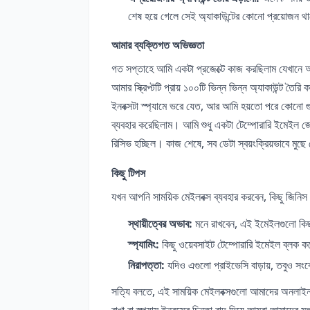
শেষ হয়ে গেলে সেই অ্যাকাউন্টের কোনো প্রয়োজন থা
আমার ব্যক্তিগত অভিজ্ঞতা
গত সপ্তাহে আমি একটা প্রজেক্টে কাজ করছিলাম যেখানে আম
আমার স্ক্রিপ্টটি প্রায় ১০০টি ভিন্ন ভিন্ন অ্যাকাউন্ট 
ইনবক্সটা স্প্যামে ভরে যেত, আর আমি হয়তো পরে কোনো গু
ব্যবহার করেছিলাম। আমি শুধু একটা টেম্পোরারি ইমেইল জ
রিসিভ হচ্ছিল। কাজ শেষে, সব ডেটা স্বয়ংক্রিয়ভাবে মু
কিছু টিপস
যখন আপনি সাময়িক মেইলবক্স ব্যবহার করবেন, কিছু জিনিস ম
স্থায়ীত্বের অভাব:
মনে রাখবেন, এই ইমেইলগুলো কিছু
স্প্যামিং:
কিছু ওয়েবসাইট টেম্পোরারি ইমেইল ব্লক কর
নিরাপত্তা:
যদিও এগুলো প্রাইভেসি বাড়ায়, তবুও সং
সত্যি বলতে, এই সাময়িক মেইলবক্সগুলো আমাদের অনলাইন 
রাখা বা স্প্যাম ইনবক্সের চিন্তা বাদ দিয়ে আমরা আমাদের