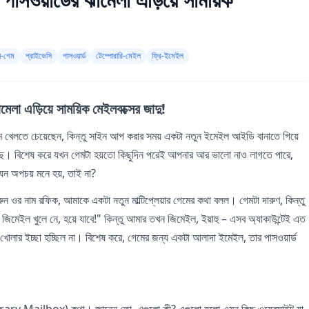
ন-গেম
প্রাইভেসি
পাসওয়ার্ড
টেম্পোরারি-মেইল
ফ্রি-ইমেইল
েলা এড়িয়ে সাময়িক মেইলবক্সের জাদু!
খেলতে চেয়েছেন, কিন্তু সাইন আপ করার সময় একটা নতুন ইমেইল আইডি বানাতে গিয়ে
ে। বিশেষ করে যখন গেমটা হয়তো কিছুদিন পরেই আপনার আর ভালো নাও লাগতে পারে,
যেন অপচয় মনে হয়, তাই না?
 ওর নাম রফিক, আমাকে একটা নতুন মাল্টিপ্লেয়ার গেমের কথা বলল। গেমটা দারুণ, কিন্তু
মেইল খুলে নে, হয়ে যাবে!" কিন্তু আমার তখন জিমেইল, ইয়াহু – এসব অ্যাকাউন্টেই এত
লার ইচ্ছা হচ্ছিল না। বিশেষ করে, গেমের জন্য একটা আলাদা ইমেইল, তার পাসওয়ার্ড
orary Mailbox) কথা। জানেন তো, এগুলো কী? এগুলো হলো এমন কিছু ওয়েবসাইট যা