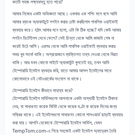
কতটা সহজ লক্ষ্যবস্তু হতে পারে?
আমার নিজের একটা অভিজ্ঞতা আছে। একবার এক শপিং মলে বসে আমি
আমার ব্যাংক অ্যাকাউন্টে লগইন করার চেষ্টা করছিলাম পাবলিক ওয়াইফাই
ব্যবহার করে। হঠাৎ আমার মনে হলো, এটা কি ঠিক হচ্ছে? যদি কেউ আমার
লগইন ডিটেইলস দেখে ফেলে? সেই চিন্তা থেকে আমি কাজটা শেষ না
করেই উঠে আসি। এরপর থেকে আমি পাবলিক ওয়াইফাই ব্যবহার করার
সময় খুব সতর্ক থাকি। অপ্রয়োজনে ব্যক্তিগত তথ্য দেওয়া থেকে বিরত
থাকি। আর যখন কোনো সাইটে অ্যাকাউন্ট খুলতেই হয়, তখন আমি
টেম্পোরারি ইমেইল ব্যবহার করি, যাতে আমার আসল ইমেইলের সাথে
কোনোভাবে ওই নেটওয়ার্কের সংযোগ না থাকে।
টেম্পোরারি ইমেইল কীভাবে সাহায্য করে?
টেম্পোরারি ইমেইল সার্ভিসগুলো আপনাকে একটা অস্থায়ী ইমেইল ঠিকানা
দেয়, যা সাধারণত কয়েক মিনিট থেকে কয়েক ঘণ্টা বা কয়েক দিনের জন্য
সক্রিয় থাকে। এই ইমেইলগুলো সাধারণত কোনো পাসওয়ার্ড ছাড়াই ব্যবহার
করা যায়। আপনি যেকোনো টেম্পোরারি ইমেইল সার্ভিস, যেমন
TempTom.com-এ গিয়ে সহজেই একটা ইমেইল অ্যাড্রেস তৈরি