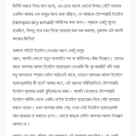
ডিলিট করতে গিয়ে মনে হতো, এর চেয়ে ভালো কোনো উপায় নেই? তারপর
একদিন আমার এক বন্ধুর সাথে কথা হচ্ছিল, সে আমাকে টেম্পোরারি ইমেইল
(temporary email) সার্ভিসের কথা বলল। প্রথমে একটু সন্দেহ
হয়েছিল, কিন্তু পরে যখন নিজে ব্যবহার করা শুরু করলাম, বুঝলাম এটা কতটা
কাজের জিনিস!
অজানা সাইটে ইমেইল দেওয়ার আগে একটু ভাবুন
ধরুন, আপনি কোনো নতুন অনলাইন শপ বা সার্ভিসের খোঁজ নিচ্ছেন। তাদের
কাছে আপনার আসল ইমেইল অ্যাড্রেস দেওয়াটা কি খুব জরুরি? যদি তারা
শুধু আপনাকে স্প্যাম মেইল পাঠাতেই থাকে, তাহলে আপনার আসল ইমেইল
অ্যাড্রেসটার কী হবে? আমার মতে, এই ধরনের পরিস্থিতিতে টেম্পোরারি
ইমেইল ব্যবহার করাই বুদ্ধিমানের কাজ। আপনি যেকোনো টেম্পোরারি
ইমেইল সার্ভিস থেকে একটা ফেইক ইমেইল অ্যাড্রেস নিয়ে সেটা ব্যবহার
করতে পারেন। যখন আপনার কাজ শেষ, তখন সেই ইমেইল অ্যাড্রেসটা
আর ব্যবহার না করলেও চলে। কোনো জাঙ্ক মেইল আপনার আসল ইনবক্সে
আসবে না।
আমার এক বন্ধু, রফিক, গত সপ্তাহে এই সমস্যায় পড়েছিল। সে একটা