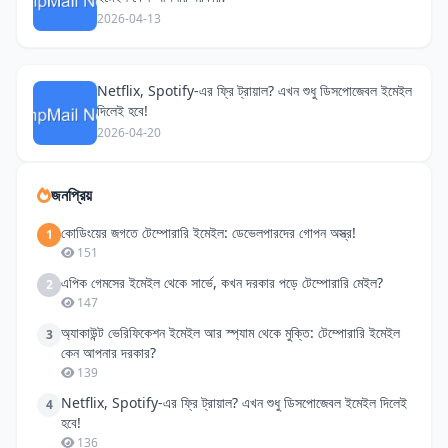
2026-04-13
Netflix, Spotify-এর ফ্রি ট্রায়াল? এখন শুধু ডিসপোজেবল ইমেইল
দিলেই হবে!
2026-04-20
জনপ্রিয়
কোডিংয়ের জগতে টেম্পোরারি ইমেইল: ডেভেলপারদের গোপন অস্ত্র!
1
151
এপিক গেমসের ইমেইল থেকে সার্ভে, কখন দরকার পড়ে টেম্পোরারি মেইল?
2
147
অ্যাকাউন্ট ভেরিফিকেশন ইমেইল আর স্প্যাম থেকে মুক্তি: টেম্পোরারি ইমেইল
3
কেন আপনার দরকার?
139
Netflix, Spotify-এর ফ্রি ট্রায়াল? এখন শুধু ডিসপোজেবল ইমেইল দিলেই
4
হবে!
136