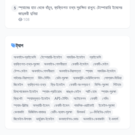
স্প্যামের হাত থেকে বাঁচুন, ব্যক্তিগত তথ্য সুরক্ষিত রাখুন: টেম্পোরারি ইমেলের
5
জাদুকরী দুনিয়া
108
ট্যাগ
অনলাইন-প্রাইভেসি
টেম্পোরারি-ইমেইল
সাময়িক-ইমেইল
প্রাইভেসি
ব্যক্তিগত-তথ্য-সুরক্ষা
অনলাইন-গোপনীয়তা
বেনামী-ইমেইল
বেনামী-মেইল
টেম্প-মেইল
অনলাইন-গোপনীয়তা
অনলাইন-নিরাপত্তা
স্প্যাম
সাময়িক-ইমেইল
সাইবার-নিরাপত্তা
বিটা-টেস্টিং
ডেটা-সুরক্ষা
অ্যাকাউন্ট-ভেরিফিকেশন
সোশ্যাল-মিডিয়া
জিমেইল
ব্যক্তিগত-তথ্য
ফ্রি-ইমেইল
বেনামী-অংশগ্রহণ
ফিশিং-সুরক্ষা
গিটহাব
ডিসপোজেবল-ইমেইল
স্প্যাম-প্রতিরোধ
জাঙ্ক-মেইল
স্মার্ট-হোম
স্প্যাম-সুরক্ষা
ক্রিপ্টো
স্প্যামমুক্ত-ইমেইল
API-টেস্টিং
অটোমেশন
বেনামী
গেমিং
স্প্যাম-ফিল্টার
অস্থায়ী-ইমেল
বেনামী-ইমেল
পাবলিক-ওয়াইফাই
ইমেইল-সুরক্ষা
কেনাকাটা
ডিজিটাল-যাযাবর
ডেটিং-অ্যাপ-সুরক্ষা
ডিসকর্ড
১০-মিনিটের-মেইল
জিমেইল-উপনাম
ভার্চুয়াল-ইমেইল
কনফার্মেশন-কোড
অনলাইন-কেনাকাটা
ই-কমার্স