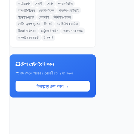
অটোমেশন
বেনামী
গেমিং
স্প্যাম-ফিল্টার
অস্থায়ী-ইমেল
বেনামী-ইমেল
পাবলিক-ওয়াইফাই
ইমেইল-সুরক্ষা
কেনাকাটা
ডিজিটাল-যাযাবর
ডেটিং-অ্যাপ-সুরক্ষা
ডিসকর্ড
১০-মিনিটের-মেইল
জিমেইল-উপনাম
ভার্চুয়াল-ইমেইল
কনফার্মেশন-কোড
অনলাইন-কেনাকাটা
ই-কমার্স
টেম্প মেইল তৈরি করুন
স্প্যাম থেকে আপনার গোপনীয়তা রক্ষা করুন
বিনামূল্যে চেষ্টা করুন →