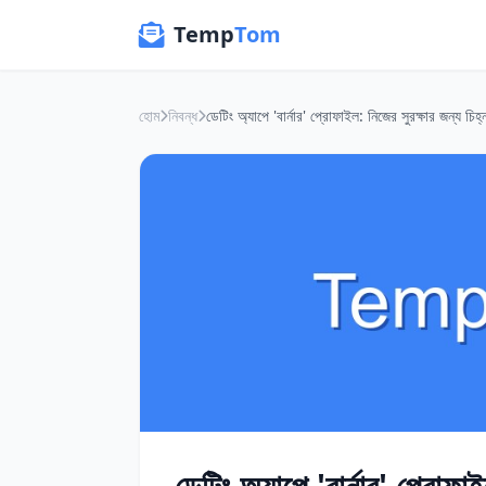
Temp
Tom
হোম
নিবন্ধ
ডেটিং অ্যাপে 'বার্নার' প্রোফ