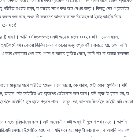
 পরিচিত হওয়ার জন্য, বা কারোর সাথে কথা বলে দেখার জন্য। কিন্তু সেই প্রোফাইল
্ত করতে শুরু করে, তখন কী করবেন? আপনার আসল জিমেইল বা ইয়াহু আইডি দিয়ে
 হয়ে যাবে!
 ধারণা। আমি ব্যক্তিগতভাবে এটা অনেক কাজে ব্যবহার করি। যেমন ধরুন,
ফর্মে যখন কোনো জিনিস কেনা বা বেচার জন্য প্রোফাইল বানাতে হয়, তখন আমি
একবার কেনাকাটা শেষ হয়ে গেলে বা দরকার ফুরিয়ে গেলে, আমি চাই না আমার ইনবক্সটা
চেনা মানুষের সাথে পরিচিত হচ্ছেন। কে ভালো, কে খারাপ, সেটা বোঝা মুশকিল। যদি
াহলে সেই আইডিটা ওই অ্যাপের ডেটাবেসে চলে যাবে। যদি অ্যাপটা হ্যাক হয়, বা
ার ইমেইল আইডিটা ভুল হাতে পড়তে পারে। ভাবুন তো, আপনার জিমেইল আইডি যদি কোনো
টা আমার মতে বুদ্ধিমানের কাজ। এটা অনেকটা একটা অস্থায়ী মুখোশ পরার মতো। আপনি
িচয়টা সেখানে উন্মোচিত হচ্ছে না। যদি মনে হয়, মানুষটা ভালো নয়, বা আপনি আর কথা