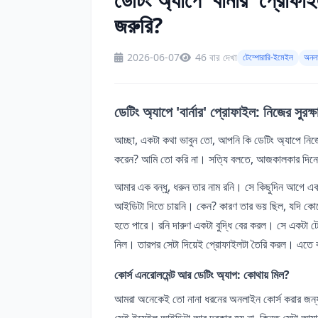
জরুরি?
2026-06-07
46 বার দেখা
টেম্পোরারি-ইমেইল
অনলা
ডেটিং অ্যাপে 'বার্নার' প্রোফাইল: নিজের সুর
আচ্ছা, একটা কথা ভাবুন তো, আপনি কি ডেটিং অ্যাপে নিজ
করেন? আমি তো করি না। সত্যি বলতে, আজকালকার দিনে
আমার এক বন্ধু, ধরুন তার নাম রনি। সে কিছুদিন আগে এ
আইডিটা দিতে চায়নি। কেন? কারণ তার ভয় ছিল, যদি কোনো
হতে পারে। রনি দারুণ একটা বুদ্ধি বের করল। সে একটা টেম
নিল। তারপর সেটা দিয়েই প্রোফাইলটা তৈরি করল। এতে ক
কোর্স এনরোলমেন্ট আর ডেটিং অ্যাপ: কোথায় মিল?
আমরা অনেকেই তো নানা ধরনের অনলাইন কোর্স করার জন্
সেই ইমেইল আইডিটা আর দরকার হয় না, কিন্তু সেটা আমা