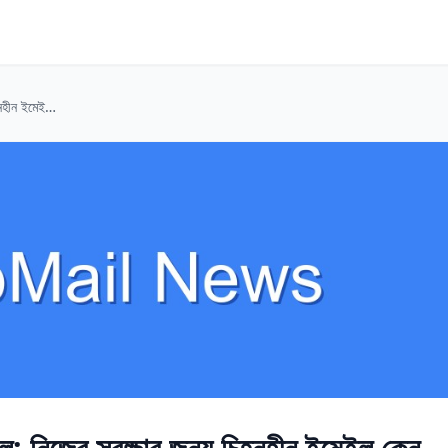
ডেটিং অ্যাপে 'বার্নার' প্রোফাইল: নিজের সুরক্ষার জন্য চিহ্নহীন ইমেইল কেন জরুরি?
াইল: নিজের সুরক্ষার জন্য চিহ্নহীন ইমেইল কেন