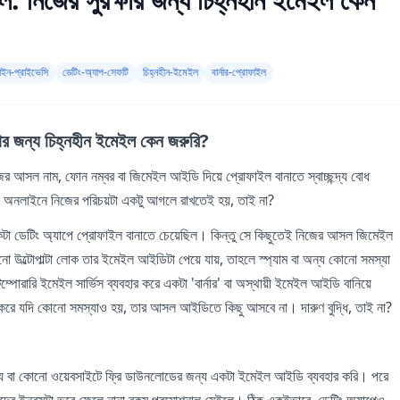
ইন-প্রাইভেসি
ডেটিং-অ্যাপ-সেফটি
চিহ্নহীন-ইমেইল
বার্নার-প্রোফাইল
ক্ষার জন্য চিহ্নহীন ইমেইল কেন জরুরি?
ের আসল নাম, ফোন নম্বর বা জিমেইল আইডি দিয়ে প্রোফাইল বানাতে স্বাচ্ছন্দ্য বোধ
 অনলাইনে নিজের পরিচয়টা একটু আগলে রাখতেই হয়, তাই না?
কটা ডেটিং অ্যাপে প্রোফাইল বানাতে চেয়েছিল। কিন্তু সে কিছুতেই নিজের আসল জিমেইল
 উল্টোপাল্টা লোক তার ইমেইল আইডিটা পেয়ে যায়, তাহলে স্প্যাম বা অন্য কোনো সমস্যা
্পোরারি ইমেইল সার্ভিস ব্যবহার করে একটা 'বার্নার' বা অস্থায়ী ইমেইল আইডি বানিয়ে
রে যদি কোনো সমস্যাও হয়, তার আসল আইডিতে কিছু আসবে না। দারুণ বুদ্ধি, তাই না?
য বা কোনো ওয়েবসাইটে ফ্রি ডাউনলোডের জন্য একটা ইমেইল আইডি ব্যবহার করি। পরে
দের ইনবক্সটা ভরে ফেলে নানা রকম প্রমোশনাল মেইলে। ঠিক একইভাবে, ডেটিং অ্যাপেও