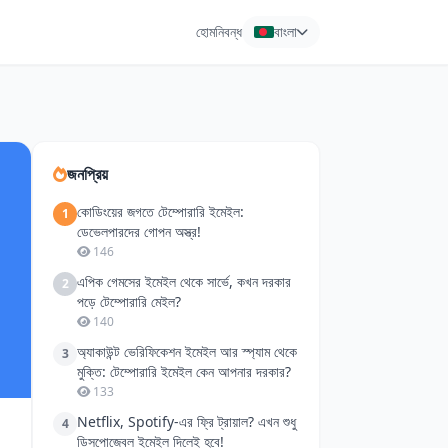
হোম
নিবন্ধ
বাংলা
জনপ্রিয়
কোডিংয়ের জগতে টেম্পোরারি ইমেইল:
1
ডেভেলপারদের গোপন অস্ত্র!
146
এপিক গেমসের ইমেইল থেকে সার্ভে, কখন দরকার
2
পড়ে টেম্পোরারি মেইল?
140
অ্যাকাউন্ট ভেরিফিকেশন ইমেইল আর স্প্যাম থেকে
3
মুক্তি: টেম্পোরারি ইমেইল কেন আপনার দরকার?
133
Netflix, Spotify-এর ফ্রি ট্রায়াল? এখন শুধু
4
ডিসপোজেবল ইমেইল দিলেই হবে!