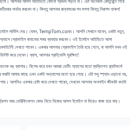
 হলো। আপনার আসল আইডিতে কোনো প্রভাব পড়বে না। এটা অনেকটা রেস্টুরেন্টে গিয়ে
িতীয়বার অর্ডার করবেন না। কিন্তু আপনার রান্নাঘরের সব মশলা কিন্তু নিরাপদ থাকল!
ি ইমেইল সার্ভিস দেয়। যেমন, TempTom.com। আপনি সেখানে যাবেন, একটা নতুন,
ং অ্যাপে প্রোফাইল বানানোর সময় ব্যবহার করবেন। ওই ইমেইল আইডিতে আসা
বসাইটেই দেখতে পাবেন। একবার আপনার প্রোফাইল তৈরি হয়ে গেলে, বা আপনি যখন ওই
িলিট করে দেবেন। ব্যাস, আপনার প্রাইভেসি সুরক্ষিত!
 অনেক বড় ব্যাপার। বিশেষ করে যখন আমরা ডেটিং অ্যাপের মতো ব্যক্তিগত প্ল্যাটফর্মে
ার করাটা আমার কাছে এখন একটা অভ্যাসের মতো হয়ে গেছে। এটা শুধু স্প্যাম এড়ানো নয়,
পায়। আপনিও একবার চেষ্টা করে দেখতে পারেন, দেখবেন আপনার অনলাইন জীবনটা কতটা
স্ট্রেশন আর ভেরিফিকেশন কোড নিতে নিজের আসল ইমেইল না দিয়েও কাজ হয়ে যায়।