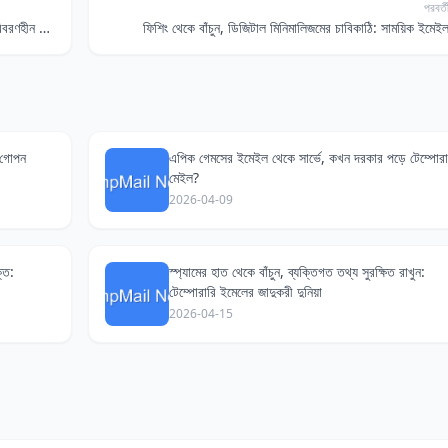
পরবর্ত
সোশ্যাল মিডিয়ায় 'আল্ট' অ্যাকাউন্ট: কেন দরকার এই ব্যক্তিগত বিবরণহীন ইমেইল?
ফিশিং থেকে বাঁচুন, ডিজিটাল মিনিমালিজমের চাবিকাঠি: সাময়িক ইমেই
 গোপন
এপিক গেমসের ইমেইল থেকে সার্ভে, কখন দরকার পড়ে টেম্পোরা
মেইল?
2026-04-09
তি:
স্প্যামের হাত থেকে বাঁচুন, ব্যক্তিগত তথ্য সুরক্ষিত রাখুন:
টেম্পোরারি ইমেলের জাদুকরী দুনিয়া
2026-04-15