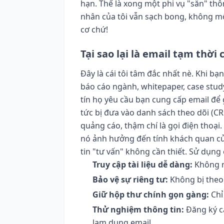
hạn. Thế là xong một phi vụ "săn" thôn
nhân của tôi vẫn sạch bong, không m
cơ chứ!
Tại sao lại là email tạm thờ
Đây là cái tôi tâm đắc nhất nè. Khi bạ
báo cáo ngành, whitepaper, case stud
tín họ yêu cầu bạn cung cấp email để 
tức bị đưa vào danh sách theo dõi (C
quảng cáo, thậm chí là gọi điện thoại
nó ảnh hưởng đến tính khách quan của
tin "tư vấn" không cần thiết. Sử dụng
Truy cập tài liệu dễ dàng:
Không r
Bảo vệ sự riêng tư:
Không bị theo 
Giữ hộp thư chính gọn gàng:
Chỉ
Thử nghiệm thông tin:
Đăng ký cá
lạm dụng email.