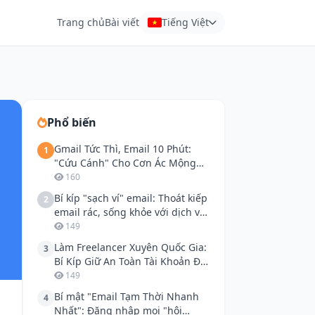
Trang chủ
Bài viết
Tiếng Việt
Phổ biến
Gmail Tức Thì, Email 10 Phút:
1
"Cứu Cánh" Cho Cơn Ác Mộng
Email Quảng Cáo!
160
Bí kíp "sạch ví" email: Thoát kiếp
2
email rác, sống khỏe với dịch vụ
email tạm
149
Làm Freelancer Xuyên Quốc Gia:
3
Bí Kíp Giữ An Toàn Tài Khoản Địa
Phương
149
Bí mật "Email Tạm Thời Nhanh
4
Nhất": Đăng nhập mọi "hội