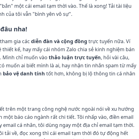
 "bắn" một cái email tạm thời vào. Thế là xong! Tải tài liệu
h của tôi vẫn "bình yên vô sự".
 đâu nha!
 tham gia các
diễn đàn và cộng đồng
trực tuyến nữa. Ví
về thiết kế, hay mấy cái nhóm Zalo chia sẻ kinh nghiệm bán
. Mình chỉ muốn vào
thảo luận trực tuyến
, hỏi vài câu,
 có muốn ai biết mình là ai, hay nhận tin nhắn spam từ mấy
nh
bảo vệ danh tính
tốt hơn, không bị lộ thông tin cá nhân
viết trên một trang công nghệ nước ngoài nói về xu hướng
 một báo cáo ngành rất chi tiết. Tôi nhấp vào, điền email
y email cá nhân, tôi dùng ngay một địa chỉ email tạm thời.
Tôi tải về, đọc xong thì cái email tạm thời đó tự động hết