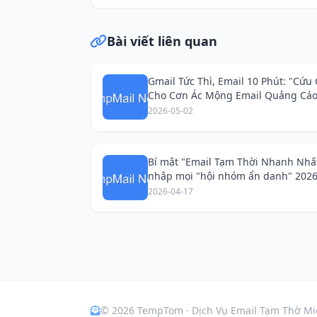
Bài viết liên quan
Gmail Tức Thì, Email 10 Phút: "Cứu
Cho Cơn Ác Mộng Email Quảng Cáo
2026-05-02
Bí mật "Email Tạm Thời Nhanh Nhấ
nhập mọi "hội nhóm ẩn danh" 202
không lộ diện!
2026-04-17
© 2026 TempTom · Dịch Vụ Email Tạm Thờ Mi