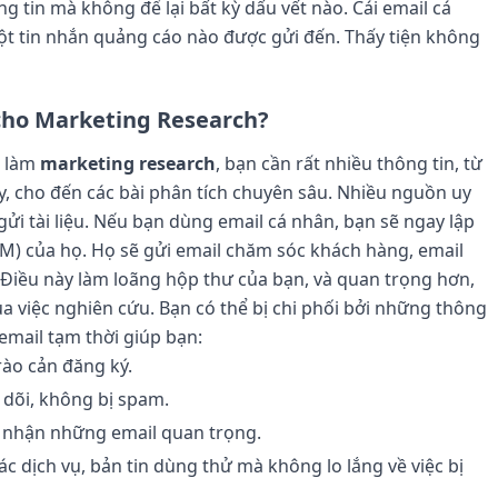
g tin mà không để lại bất kỳ dấu vết nào. Cái email cá
ột tin nhắn quảng cáo nào được gửi đến. Thấy tiện không
i cho Marketing Research?
n làm
marketing research
, bạn cần rất nhiều thông tin, từ
y, cho đến các bài phân tích chuyên sâu. Nhiều nguồn uy
gửi tài liệu. Nếu bạn dùng email cá nhân, bạn sẽ ngay lập
RM) của họ. Họ sẽ gửi email chăm sóc khách hàng, email
. Điều này làm loãng hộp thư của bạn, và quan trọng hơn,
 việc nghiên cứu. Bạn có thể bị chi phối bởi những thông
 email tạm thời giúp bạn:
ào cản đăng ký.
dõi, không bị spam.
 nhận những email quan trọng.
c dịch vụ, bản tin dùng thử mà không lo lắng về việc bị