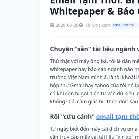
Whitepaper & Báo
2026-06-20
58 lượt xem
email-tm-thi
Chuyện "săn" tài liệu ngành 
Thú thật với mấy ông bà, tôi là dân mê
whitepaper hay báo cáo ngành nào hay h
trường Việt Nam mình á, là tôi khoái l
hộp thư Gmail hay Yahoo của tôi nó lạ
có khi còn bị gọi điện tư vấn đủ kiểu
không? Cái cảm giác bị "theo dõi" sau
Rồi "cứu cánh"
email tạm th
Từ ngày biết đến mấy cái dịch vụ email
cần truy cập mấy cái tài liệu "xịn xò"