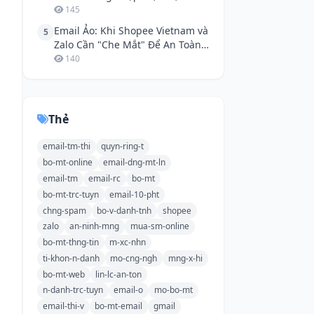
nhóm ẩn danh" 2026 mà không
145
lộ diện!
Email Ảo: Khi Shopee Vietnam và
5
Zalo Cần "Che Mắt" Để An Toàn
Hơn
140
Thẻ
email-tm-thi
quyn-ring-t
bo-mt-online
email-dng-mt-ln
email-tm
email-rc
bo-mt
bo-mt-trc-tuyn
email-10-pht
chng-spam
bo-v-danh-tnh
shopee
zalo
an-ninh-mng
mua-sm-online
bo-mt-thng-tin
m-xc-nhn
ti-khon-n-danh
mo-cng-ngh
mng-x-hi
bo-mt-web
lin-lc-an-ton
n-danh-trc-tuyn
email-o
mo-bo-mt
email-thi-v
bo-mt-email
gmail