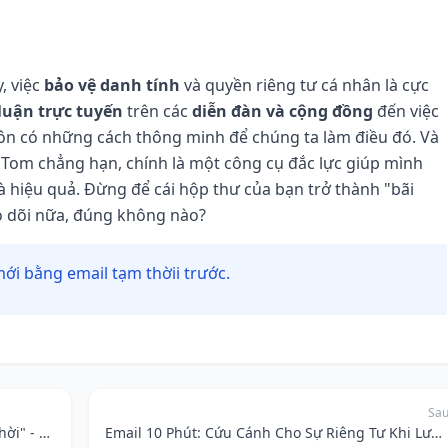
, việc
bảo vệ danh tính
và quyền riêng tư cá nhân là cực
luận trực tuyến
trên các
diễn đàn và cộng đồng
đến việc
uôn có những cách thông minh để chúng ta làm điều đó. Và
pTom chẳng hạn, chính là một công cụ đắc lực giúp mình
 hiệu quả. Đừng để cái hộp thư của bạn trở thành "bãi
o dõi nữa, đúng không nào?
ới bằng email tạm thờii trước.
Sa
Khách sạn "hời", Shopee "hời", email đầy "hời" - Làm sao để "dọn rác" hộp thư?
Email 10 Phút: Cứu Cánh Cho Sự Riêng Tư Khi Lướt Web, Từ Shopee Đến Mạng Xã Hội Ẩn Danh