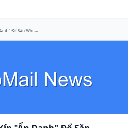
Email Tạm Thời: Bí Kíp "Ẩn Danh" Để Săn Whitepaper & Báo Cáo Ngành Mà Không Bị Spam
 Kíp "Ẩn Danh" Để Săn