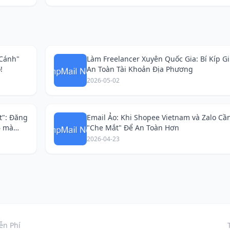
 Cánh"
Làm Freelancer Xuyên Quốc Gia: Bí Kíp G
!
An Toàn Tài Khoản Địa Phương
2026-05-02
t": Đăng
Email Ảo: Khi Shopee Vietnam và Zalo Cầ
6 mà
"Che Mắt" Để An Toàn Hơn
2026-04-23
ễn Phí