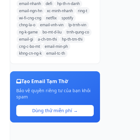
email-nhanh
defi
hp-th-n-danh
email-ngn-hn
xc-minh-nhanh
ring-t
wi-fi-cng-cng
netflix
spotify
chng-la-o
email-vnh-vin
lp-trnh-vin
ng-k-game
bo-mt-d-liu
trnh-qung-co
email-gi
a-ch-tm-thi
hp-th-tm-thi
cng-c-bo-mt
email-min-ph
khng-cn-ng-k
email-tc-th
Tạo Email Tạm Thờ
Bảo vệ quyền riêng tư của bạn khỏi
spam
Dùng thử miễn phí →