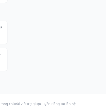
iữ
n
Trang chủ
Bài viết
Trợ giúp
Quyền riêng tư
Liên hệ