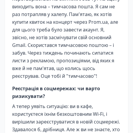
виходить вона – тимчасова пошта. Я сам не
раз потрапляв у халепу. Пам'ятаю, як хотів
купити квиток на концерт через Prom.ua, але
для цього треба було завести акаунт. Я,
звісно, не хотів засмічувати свій основний
Gmail. Скористався тимчасовою поштою – і
забув. Через тиждень починають сипатися
листи з рекламою, пропозиціями, від яких я
вже й не пам'ятав, що колись щось
реєстрував. Оце тобі й "тимчасово"!
Реєстрація в соцмережах: чи варто
ризикувати?
А тепер уявіть ситуацію: ви в кафе,
користуєтеся їхнім безкоштовним Wi-Fi, і
вирішили зареєструватися в новій соцмережі.
Здавалося б, дрібниця. Але ж ви не знаєте, хто