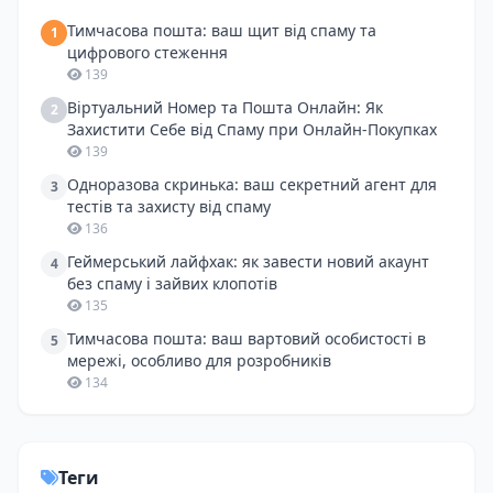
Тимчасова пошта: ваш щит від спаму та
1
цифрового стеження
139
Віртуальний Номер та Пошта Онлайн: Як
2
Захистити Себе від Спаму при Онлайн-Покупках
139
Одноразова скринька: ваш секретний агент для
3
тестів та захисту від спаму
136
Геймерський лайфхак: як завести новий акаунт
4
без спаму і зайвих клопотів
135
Тимчасова пошта: ваш вартовий особистості в
5
мережі, особливо для розробників
134
Теги