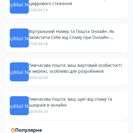
цифрового стеження
2026-04-16
Віртуальний Номер та Пошта Онлайн: Як
Захистити Себе від Спаму при Онлайн-
Покупках
2026-04-08
Тимчасова пошта: ваш вартовий особистості
в мережі, особливо для розробників
2026-04-09
Тимчасова пошта: ваш щит від спаму та
шахраїв в онлайні
2026-04-24
Популярне