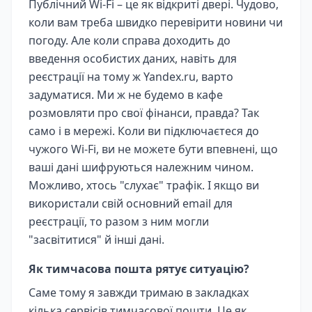
Публічний Wi-Fi – це як відкриті двері. Чудово,
коли вам треба швидко перевірити новини чи
погоду. Але коли справа доходить до
введення особистих даних, навіть для
реєстрації на тому ж Yandex.ru, варто
задуматися. Ми ж не будемо в кафе
розмовляти про свої фінанси, правда? Так
само і в мережі. Коли ви підключаєтеся до
чужого Wi-Fi, ви не можете бути впевнені, що
ваші дані шифруються належним чином.
Можливо, хтось "слухає" трафік. І якщо ви
використали свій основний email для
реєстрації, то разом з ним могли
"засвітитися" й інші дані.
Як тимчасова пошта рятує ситуацію?
Саме тому я завжди тримаю в закладках
кілька сервісів тимчасової пошти. Це як