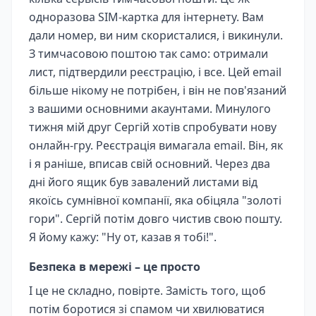
одноразова SIM-картка для інтернету. Вам
дали номер, ви ним скористалися, і викинули.
З тимчасовою поштою так само: отримали
лист, підтвердили реєстрацію, і все. Цей email
більше нікому не потрібен, і він не пов'язаний
з вашими основними акаунтами. Минулого
тижня мій друг Сергій хотів спробувати нову
онлайн-гру. Реєстрація вимагала email. Він, як
і я раніше, вписав свій основний. Через два
дні його ящик був завалений листами від
якоїсь сумнівної компанії, яка обіцяла "золоті
гори". Сергій потім довго чистив свою пошту.
Я йому кажу: "Ну от, казав я тобі!".
Безпека в мережі – це просто
І це не складно, повірте. Замість того, щоб
потім боротися зі спамом чи хвилюватися