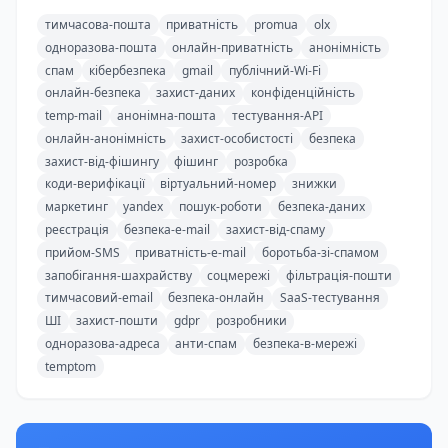
тимчасова-пошта
приватність
promua
olx
одноразова-пошта
онлайн-приватність
анонімність
спам
кібербезпека
gmail
публічний-Wi-Fi
онлайн-безпека
захист-даних
конфіденційність
temp-mail
анонімна-пошта
тестування-API
онлайн-анонімність
захист-особистості
безпека
захист-від-фішингу
фішинг
розробка
коди-верифікації
віртуальний-номер
знижки
маркетинг
yandex
пошук-роботи
безпека-даних
реєстрація
безпека-e-mail
захист-від-спаму
прийом-SMS
приватність-e-mail
боротьба-зі-спамом
запобігання-шахрайству
соцмережі
фільтрація-пошти
тимчасовий-email
безпека-онлайн
SaaS-тестування
ШІ
захист-пошти
gdpr
розробники
одноразова-адреса
анти-спам
безпека-в-мережі
temptom