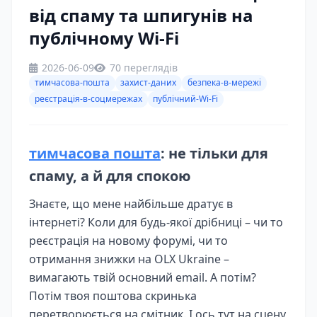
від спаму та шпигунів на
публічному Wi-Fi
2026-06-09
70 переглядів
тимчасова-пошта
захист-даних
безпека-в-мережі
реєстрація-в-соцмережах
публічний-Wi-Fi
тимчасова пошта
: не тільки для
спаму, а й для спокою
Знаєте, що мене найбільше дратує в
інтернеті? Коли для будь-якої дрібниці – чи то
реєстрація на новому форумі, чи то
отримання знижки на OLX Ukraine –
вимагають твій основний email. А потім?
Потім твоя поштова скринька
перетворюється на смітник. І ось тут на сцену