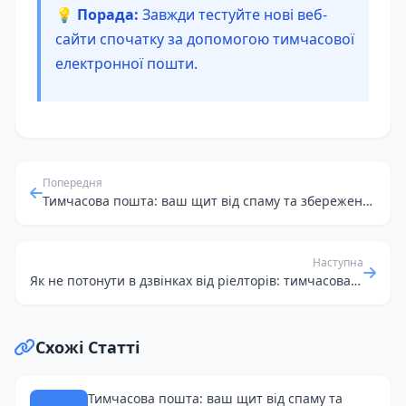
💡 Порада:
Завжди тестуйте нові веб-
сайти спочатку за допомогою тимчасової
електронної пошти.
Попередня
Тимчасова пошта: ваш щит від спаму та збереження анонімності в мережі
Наступна
Як не потонути в дзвінках від ріелторів: тимчасова пошта для пошуку житла
Схожі Статті
Тимчасова пошта: ваш щит від спаму та