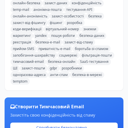
онлайн-безпека
захист-даних
конфіденційність
temp-mail
анонімна-пошта
тестування-API
онлайн-анонімність
захист-особистості
безпека
захист-від-фішингу
фішинг
розробка
коди-верифікації
віртуальний-номер
знижки
маркетинг
yandex
пошук-роботи
безпека-даних
реєстрація
безпека-e-mail
захист-від-спаму
прийом-SMS
приватність-e-mail
боротьба-зі-спамом
запобігання-шахрайству
соцмережі
фільтрація-пошти
тимчасовий-email
безпека-онлайн
SaaS-тестування
ШІ
захист-пошти
gdpr
розробники
одноразова-адреса
анти-спам
безпека-в-мережі
temptom
Створити Тимчасовий Email
Захистіть свою конфіденційність від спаму
Спробувати безкоштовно →