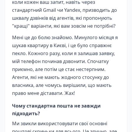
коли кожен ваш запит, навіть через
стандартний Gmail чи Yandex, призводить до
шквалу дзвінків від агентів, які пропонують
"кращі" варіанти, які вам зовсім не потрібні?
Мені це до болю знайомо. Минулого місяця я
шукав квартиру в Києві, і це було справжнє
пекло. Кожного разу, коли я залишав заявку,
мій телефон починав дзвонити. Спочатку
приємно, але потім це стає нестерпним.
Агенти, які не мають жодного стосунку до
власника, але чомусь вирішили, що мають
право мене діставати. Жах!
Чому стандартна пошта не завжди
підходить?
Ми звикли використовувати свої основні
поштові скриньки для всього. Це зручно, але