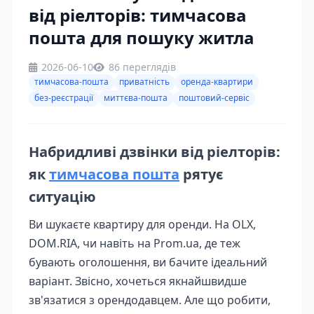
від ріелторів: тимчасова
пошта для пошуку житла
2026-06-10
86 переглядів
тимчасова-пошта
приватність
оренда-квартири
без-реєстрації
миттєва-пошта
поштовий-сервіс
Набридливі дзвінки від ріелторів:
як
тимчасова пошта
рятує
ситуацію
Ви шукаєте квартиру для оренди. На OLX,
DOM.RIA, чи навіть на Prom.ua, де теж
бувають оголошення, ви бачите ідеальний
варіант. Звісно, хочеться якнайшвидше
зв'язатися з орендодавцем. Але що робити,