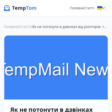
Temp
Tom
Головна
Статті
Головна
Статті
Як не потонути в дзвінках від ріелторів: тимчасова пошта для пошуку житла
Як не потонути в дзвінках