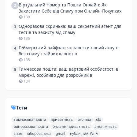
Віртуальний Номер та Пошта Онлайн: Як
2
Захистити Себе від Спаму при Онлайн-Покупках
139
Одноразова скринька: ваш секретний агент для
3
тестів та захисту від спаму
136
Геймерський лайфхак: як завести новий акаунт
4
без спаму і зайвих клопотів
135
Тимчасова пошта: ваш вартовий особистості в
5
мережі, особливо для розробників
134
Теги
тимчасова-пошта
приватність
promua
olx
одноразова-пошта
онлайн-приватність
анонімність
спам
кібербезпека
gmail
публічний-Wi-Fi