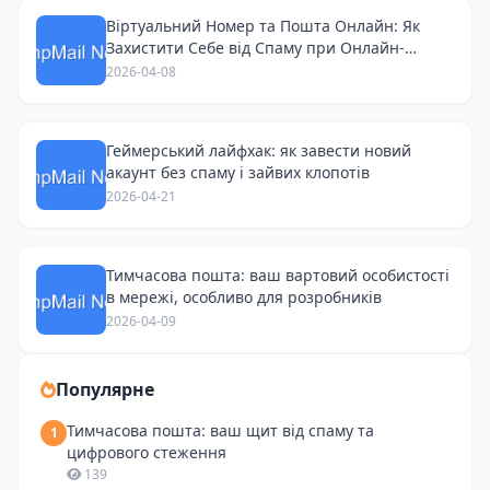
Віртуальний Номер та Пошта Онлайн: Як
Захистити Себе від Спаму при Онлайн-
Покупках
2026-04-08
Геймерський лайфхак: як завести новий
акаунт без спаму і зайвих клопотів
2026-04-21
Тимчасова пошта: ваш вартовий особистості
в мережі, особливо для розробників
2026-04-09
Популярне
Тимчасова пошта: ваш щит від спаму та
1
цифрового стеження
139