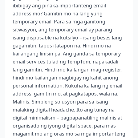
ibibigay ang pinaka-importanteng email
address mo? Gamitin mo na lang yung
temporary email. Para sa mga ganitong
sitwasyon, ang temporary email ay parang
isang disposable na kutsilyo – isang beses lang
gagamitin, tapos itatapon na. Hindi mo na
kailangang linisin pa. Ang ganda sa temporary
email services tulad ng TempTom, napakadali
lang gamitin. Hindi mo kailangan mag-register,
hindi mo kailangan magbigay ng kahit anong
personal information. Kukuha ka lang ng email
address, gamitin mo, at pagkatapos, wala na.
Malinis. Simpleng solusyon para sa isang
malaking digital headache. Ito ang tunay na
digital minimalism – pagpapanatiling malinis at
organisado ng iyong digital space, para mas
magamit mo ang oras mo sa mga importanteng