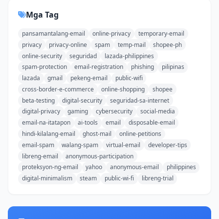
Mga Tag
pansamantalang-email
online-privacy
temporary-email
privacy
privacy-online
spam
temp-mail
shopee-ph
online-security
seguridad
lazada-philippines
spam-protection
email-registration
phishing
pilipinas
lazada
gmail
pekeng-email
public-wifi
cross-border-e-commerce
online-shopping
shopee
beta-testing
digital-security
seguridad-sa-internet
digital-privacy
gaming
cybersecurity
social-media
email-na-itatapon
ai-tools
email
disposable-email
hindi-kilalang-email
ghost-mail
online-petitions
email-spam
walang-spam
virtual-email
developer-tips
libreng-email
anonymous-participation
proteksyon-ng-email
yahoo
anonymous-email
philippines
digital-minimalism
steam
public-wi-fi
libreng-trial