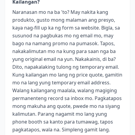
Kailangan?
Naranasan mo na ba 'to? May nakita kang
produkto, gusto mong malaman ang presyo,
kaya nag-fill up ka ng form sa website. Bigla, sa
susunod na pagbukas mo ng email mo, may
bago na namang promo na pumasok. Tapos,
nakakalimutan mo na kung para saan nga ba
yung original email na yun. Nakakainis, di ba?
Dito, napakalaking tulong ng temporary email.
Kung kailangan mo lang ng price quote, gamitin
mo na lang yung temporary email address.
Walang kailangang maalala, walang magiging
permanenteng record sa inbox mo. Pagkatapos
mong makuha ang quote, pwede mo na siyang
kalimutan. Parang nagamit mo lang yung
phone booth sa kanto para tumawag, tapos
pagkatapos, wala na. Simpleng gamit lang.