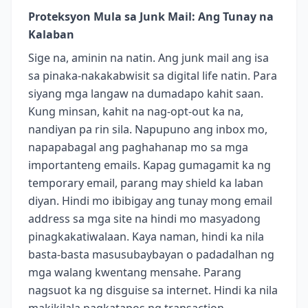
Proteksyon Mula sa Junk Mail: Ang Tunay na
Kalaban
Sige na, aminin na natin. Ang junk mail ang isa
sa pinaka-nakakabwisit sa digital life natin. Para
siyang mga langaw na dumadapo kahit saan.
Kung minsan, kahit na nag-opt-out ka na,
nandiyan pa rin sila. Napupuno ang inbox mo,
napapabagal ang paghahanap mo sa mga
importanteng emails. Kapag gumagamit ka ng
temporary email, parang may shield ka laban
diyan. Hindi mo ibibigay ang tunay mong email
address sa mga site na hindi mo masyadong
pinagkakatiwalaan. Kaya naman, hindi ka nila
basta-basta masusubaybayan o padadalhan ng
mga walang kwentang mensahe. Parang
nagsuot ka ng disguise sa internet. Hindi ka nila
makikilala pagkatapos ng transaction.