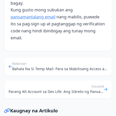
bagay.
Kung gusto mong subukan ang
pansamantalang email
nang mabilis, puwede
ito sa pag‑sign up at pagtanggap ng verification
code nang hindi ibinibigay ang tunay mong
email.
Nakaraan
Bahala Na Si Temp Mail: Para sa Mabilisang Access at Proteksyon ng Privacy sa mga Public Hotspots!
Susunod
Parang Alt Account sa Dev Life: Ang Sikreto ng Pansamantalang Email sa Pag-iingat Online
Kaugnay na Artikulo