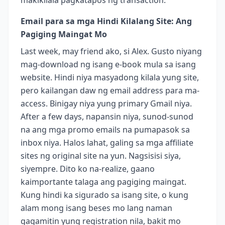
Email para sa mga Hindi Kilalang Site: Ang
Pagiging Maingat Mo
Last week, may friend ako, si Alex. Gusto niyang
mag-download ng isang e-book mula sa isang
website. Hindi niya masyadong kilala yung site,
pero kailangan daw ng email address para ma-
access. Binigay niya yung primary Gmail niya.
After a few days, napansin niya, sunod-sunod
na ang mga promo emails na pumapasok sa
inbox niya. Halos lahat, galing sa mga affiliate
sites ng original site na yun. Nagsisisi siya,
siyempre. Dito ko na-realize, gaano
kaimportante talaga ang pagiging maingat.
Kung hindi ka sigurado sa isang site, o kung
alam mong isang beses mo lang naman
gagamitin yung registration nila, bakit mo