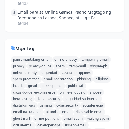
137
Email para sa Online Games: Paano Magtago ng
5
Identidad sa Lazada, Shopee, at Higit Pa!
134
Mga Tag
pansamantalang-email
online-privacy
temporary-email
privacy
privacy-online
spam
temp-mail
shopee-ph
online-security
seguridad
lazada-philippines
spam-protection
email-registration
phishing
pilipinas
lazada
gmail
pekeng-email
public-wifi
cross-border-e-commerce
online-shopping
shopee
beta-testing
digital-security
seguridad-sa-internet
digital-privacy
gaming
cybersecurity
social-media
email-na-itatapon
ai-tools
email
disposable-email
ghost-mail
online-petitions
email-spam
walang-spam
virtual-email
developer-tips
libreng-email