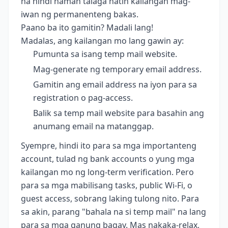
na hindi naman talaga natin kailangan mag-
iwan ng permanenteng bakas.
Paano ba ito gamitin? Madali lang!
Madalas, ang kailangan mo lang gawin ay:
Pumunta sa isang temp mail website.
Mag-generate ng temporary email address.
Gamitin ang email address na iyon para sa
registration o pag-access.
Balik sa temp mail website para basahin ang
anumang email na matanggap.
Syempre, hindi ito para sa mga importanteng
account, tulad ng bank accounts o yung mga
kailangan mo ng long-term verification. Pero
para sa mga mabilisang tasks, public Wi-Fi, o
guest access, sobrang laking tulong nito. Para
sa akin, parang "bahala na si temp mail" na lang
para sa mga ganung bagay. Mas nakaka-relax,