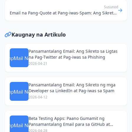
Susunod
Email na Pang-Quote at Pang-iwas-Spam: Ang Sikreto sa Digital Minimalism Mo
Kaugnay na Artikulo
Pansamantalang Email: Ang Sikreto sa Ligtas
na Pag-Twitter at Pag-iwas sa Phishing
2026-04-21
Pansamantalang Email: Ang Sikreto ng mga
Developer sa LinkedIn at Pag-iwas sa Spam
2026-04-12
Beta Testing Apps: Paano Gumamit ng
Pansamantalang Email para sa GitHub at
Iwasan ang Spam!
2026-04-28