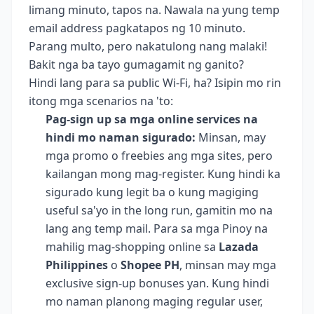
limang minuto, tapos na. Nawala na yung temp
email address pagkatapos ng 10 minuto.
Parang multo, pero nakatulong nang malaki!
Bakit nga ba tayo gumagamit ng ganito?
Hindi lang para sa public Wi-Fi, ha? Isipin mo rin
itong mga scenarios na 'to:
Pag-sign up sa mga online services na
hindi mo naman sigurado:
Minsan, may
mga promo o freebies ang mga sites, pero
kailangan mong mag-register. Kung hindi ka
sigurado kung legit ba o kung magiging
useful sa'yo in the long run, gamitin mo na
lang ang temp mail. Para sa mga Pinoy na
mahilig mag-shopping online sa
Lazada
Philippines
o
Shopee PH
, minsan may mga
exclusive sign-up bonuses yan. Kung hindi
mo naman planong maging regular user,