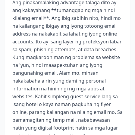
Ang pinakamalaking advantage talaga dito ay
ang kakayahang **tumanggap ng mga hindi
kilalang email**. Ang ibig sabihin nito, hindi mo
na kailangang ibigay ang iyong totoong email
address na nakakabit sa lahat ng iyong online
accounts. Ito ay isang layer ng proteksyon laban
sa spam, phishing attempts, at data breaches.
Kung magkaroon man ng problema sa website
na 'yun, hindi maaapektuhan ang iyong
pangunahing email. Alam mo, minsan
nakakabahala rin yung dami ng personal
information na hinihingi ng mga apps at
websites. Kahit simpleng guest service lang sa
isang hotel o kaya naman pagkuha ng flyer
online, parang kailangan na nila ng email mo. Sa
pamamagitan ng temp mail, nababawasan
natin yung digital footprint natin sa mga lugar