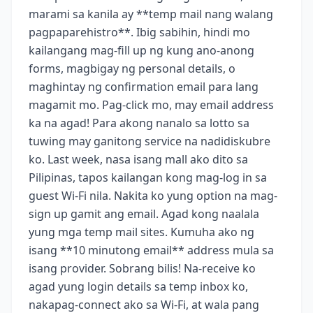
marami sa kanila ay **temp mail nang walang
pagpaparehistro**. Ibig sabihin, hindi mo
kailangang mag-fill up ng kung ano-anong
forms, magbigay ng personal details, o
maghintay ng confirmation email para lang
magamit mo. Pag-click mo, may email address
ka na agad! Para akong nanalo sa lotto sa
tuwing may ganitong service na nadidiskubre
ko. Last week, nasa isang mall ako dito sa
Pilipinas, tapos kailangan kong mag-log in sa
guest Wi-Fi nila. Nakita ko yung option na mag-
sign up gamit ang email. Agad kong naalala
yung mga temp mail sites. Kumuha ako ng
isang **10 minutong email** address mula sa
isang provider. Sobrang bilis! Na-receive ko
agad yung login details sa temp inbox ko,
nakapag-connect ako sa Wi-Fi, at wala pang