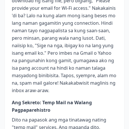
download ng isang file, pero biglang, "Please
provide your email for Wi-Fi access." Nakakainis
'di ba? Lalo na kung alam mong isang beses mo
lang naman gagamitin yung connection. Hindi
naman tayo nagpapalista sa kung saan-saan,
pero minsan, parang wala nang lusot. Dati,
naiisip ko, "Sige na nga, ibigay ko na lang yung
isang email ko." Pero imbes na Gmail o Yahoo
na pangunahin kong gamit, gumagawa ako ng
isa pang account na hindi ko naman talaga
masyadong binibisita. Tapos, syempre, alam mo
na, spam mail galore! Nakakabwisit maglinis ng
inbox araw-araw.
Ang Sekreto: Temp Mail na Walang
Pagpaparehistro
Dito na papasok ang mga tinatawag nating
"temp mail" services. Ang maganda dito,