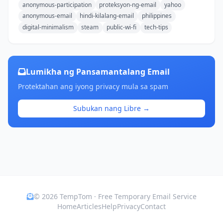
anonymous-participation
proteksyon-ng-email
yahoo
anonymous-email
hindi-kilalang-email
philippines
digital-minimalism
steam
public-wi-fi
tech-tips
Lumikha ng Pansamantalang Email
Protektahan ang iyong privacy mula sa spam
Subukan nang Libre →
© 2026 TempTom · Free Temporary Email Service
Home
Articles
Help
Privacy
Contact