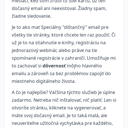
mesiaci, keď som zrušil tú SIM kartu, už ten
dočasný email ani neexistoval. Žiadny spam,
žiadne sledovanie.
Je to ako mať špeciálny "dištančný" email pre
všetky tie stránky, ktoré chcete len raz použiť. Či
už je to na stiahnutie e-knihy, registráciu na
jednorazový webinár, alebo práve na tie
spomínané registrácie v zahraničí. Umožňuje mi
to zachovať si
dôvernosť
môjho hlavného
emailu a zároveň sa bez problémov zapojiť do
miestneho digitálneho života.
A čo je najlepšie? Väčšina týchto služieb je úplne
zadarmo. Netreba nič inštalovať, nič platiť. Len si
otvoríte stránku, kliknete na vygenerovať, a
máte svoj dočasný email. Je to taká malá, ale
neuveriteľne užitočná vychytávka pre každého,