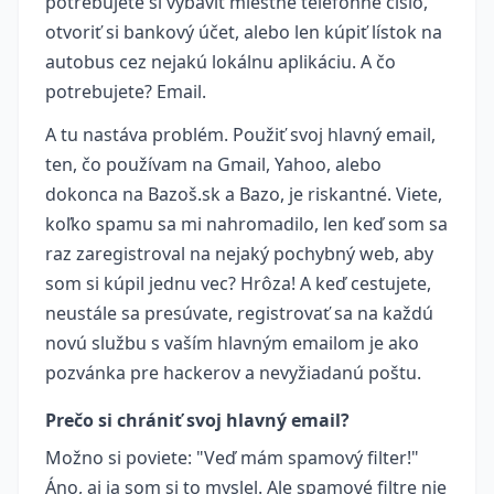
potrebujete si vybaviť miestne telefónne číslo,
otvoriť si bankový účet, alebo len kúpiť lístok na
autobus cez nejakú lokálnu aplikáciu. A čo
potrebujete? Email.
A tu nastáva problém. Použiť svoj hlavný email,
ten, čo používam na Gmail, Yahoo, alebo
dokonca na Bazoš.sk a Bazo, je riskantné. Viete,
koľko spamu sa mi nahromadilo, len keď som sa
raz zaregistroval na nejaký pochybný web, aby
som si kúpil jednu vec? Hrôza! A keď cestujete,
neustále sa presúvate, registrovať sa na každú
novú službu s vaším hlavným emailom je ako
pozvánka pre hackerov a nevyžiadanú poštu.
Prečo si chrániť svoj hlavný email?
Možno si poviete: "Veď mám spamový filter!"
Áno, aj ja som si to myslel. Ale spamové filtre nie