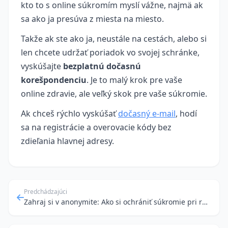
kto to s online súkromím myslí vážne, najmä ak
sa ako ja presúva z miesta na miesto.
Takže ak ste ako ja, neustále na cestách, alebo si
len chcete udržať poriadok vo svojej schránke,
vyskúšajte
bezplatnú dočasnú
korešpondenciu
. Je to malý krok pre vaše
online zdravie, ale veľký skok pre vaše súkromie.
Ak chceš rýchlo vyskúšať
dočasný e‑mail
, hodí
sa na registrácie a overovacie kódy bez
zdieľania hlavnej adresy.
Predchádzajúci
Zahraj si v anonymite: Ako si ochrániť súkromie pri registrácii na herných platformách