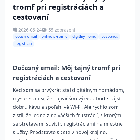
tromf pri registráciách a
cestovaní
2026-06-24
55 zobrazení
doasn-email
online-skromie
digitlny-nomd
bezpenos
registrcia
Dočasný email: Môj tajný tromf pri
registráciách a cestovaní
Keď som sa prvýkrát stal digitálnym nomádom,
myslel som si, že najväčšou výzvou bude nájsť
dobrú kávu a spoľahlivé Wi-Fi. Ale rýchlo som
zistil, že jedna z najväčších frustrácií, s ktorými
sa stretávam, súvisí s registráciami na miestne
služby. Predstavte si: ste v novej krajine,