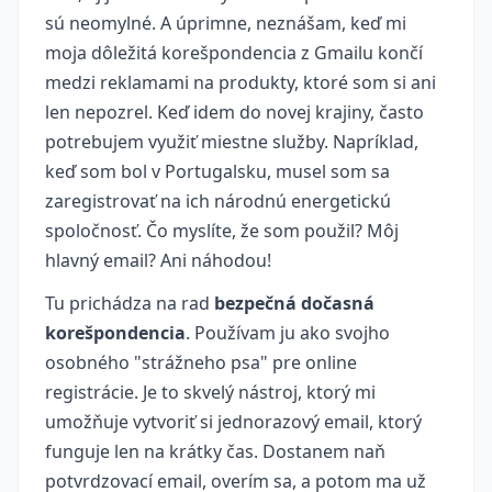
sú neomylné. A úprimne, neznášam, keď mi
moja dôležitá korešpondencia z Gmailu končí
medzi reklamami na produkty, ktoré som si ani
len nepozrel. Keď idem do novej krajiny, často
potrebujem využiť miestne služby. Napríklad,
keď som bol v Portugalsku, musel som sa
zaregistrovať na ich národnú energetickú
spoločnosť. Čo myslíte, že som použil? Môj
hlavný email? Ani náhodou!
Tu prichádza na rad
bezpečná dočasná
korešpondencia
. Používam ju ako svojho
osobného "strážneho psa" pre online
registrácie. Je to skvelý nástroj, ktorý mi
umožňuje vytvoriť si jednorazový email, ktorý
funguje len na krátky čas. Dostanem naň
potvrdzovací email, overím sa, a potom ma už