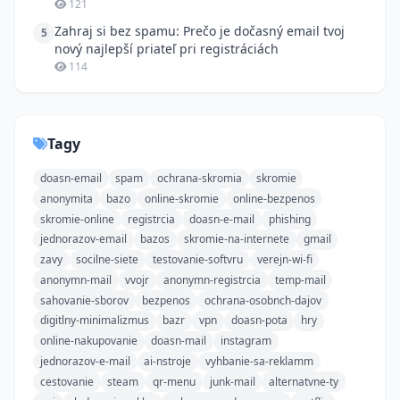
121
Zahraj si bez spamu: Prečo je dočasný email tvoj
5
nový najlepší priateľ pri registráciách
114
Tagy
doasn-email
spam
ochrana-skromia
skromie
anonymita
bazo
online-skromie
online-bezpenos
skromie-online
registrcia
doasn-e-mail
phishing
jednorazov-email
bazos
skromie-na-internete
gmail
zavy
socilne-siete
testovanie-softvru
verejn-wi-fi
anonymn-mail
vvojr
anonymn-registrcia
temp-mail
sahovanie-sborov
bezpenos
ochrana-osobnch-dajov
digitlny-minimalizmus
bazr
vpn
doasn-pota
hry
online-nakupovanie
doasn-mail
instagram
jednorazov-e-mail
ai-nstroje
vyhbanie-sa-reklamm
cestovanie
steam
qr-menu
junk-mail
alternatvne-ty