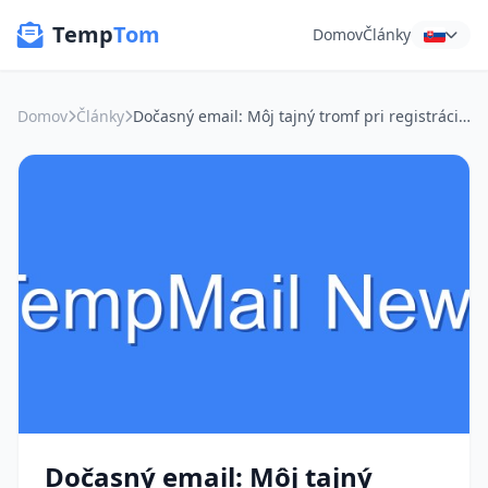
Temp
Tom
Domov
Články
Domov
Články
Dočasný email: Môj tajný tromf pri registráciách a cestovaní
Dočasný email: Môj tajný