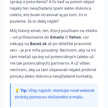
správy a potvrdenia? A čo keď sa potom objaví
nejaký ten nevyžiadaný spam alebo dokonca
niekto, kto bude otravovať aj po tom, čo si
povieme, že to ďalej nejde?
Môj hlavný email, ten, ktorý používam na všetko
– od prihlasovania do
Gmailu
či
Yahoo
, cez
nákupy na
Bazoš.sk
až po dôležité pracovné
veci – je pre mňa posvätný. Nechcem, aby sa mi
tam miešali správy od potenciálnych (alebo už
nie tak potenciálnych) partnerov. A už vôbec
nechcem, aby sa tam objavovali nejaké podivné
ponuky alebo dokonca nevyžiadané kontakty.
💡 Tip:
Vždy najskôr otestujte nové webové
stránky pomocou dočasného e-mailu.