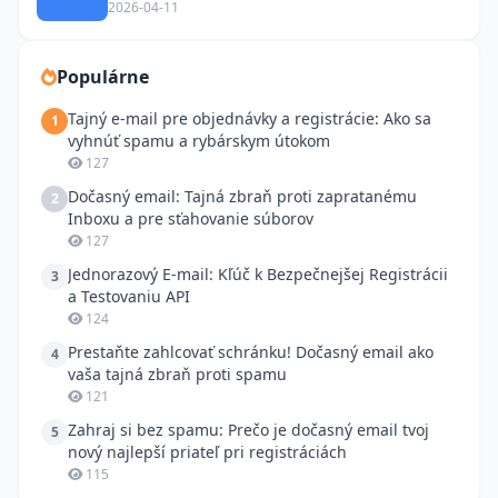
2026-04-11
Populárne
Tajný e-mail pre objednávky a registrácie: Ako sa
1
vyhnúť spamu a rybárskym útokom
127
Dočasný email: Tajná zbraň proti zapratanému
2
Inboxu a pre sťahovanie súborov
127
Jednorazový E-mail: Kľúč k Bezpečnejšej Registrácii
3
a Testovaniu API
124
Prestaňte zahlcovať schránku! Dočasný email ako
4
vaša tajná zbraň proti spamu
121
Zahraj si bez spamu: Prečo je dočasný email tvoj
5
nový najlepší priateľ pri registráciách
115