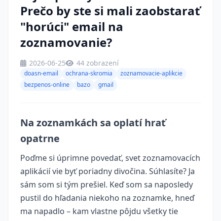
Prečo by ste si mali zaobstarať
"horúci" email na
zoznamovanie?
2026-06-25
44 zobrazení
doasn-email
ochrana-skromia
zoznamovacie-aplikcie
bezpenos-online
bazo
gmail
Na zoznamkách sa oplatí hrať
opatrne
Poďme si úprimne povedať, svet zoznamovacích
aplikácií vie byť poriadny divočina. Súhlasíte? Ja
sám som si tým prešiel. Keď som sa naposledy
pustil do hľadania niekoho na zoznamke, hneď
ma napadlo – kam vlastne pôjdu všetky tie