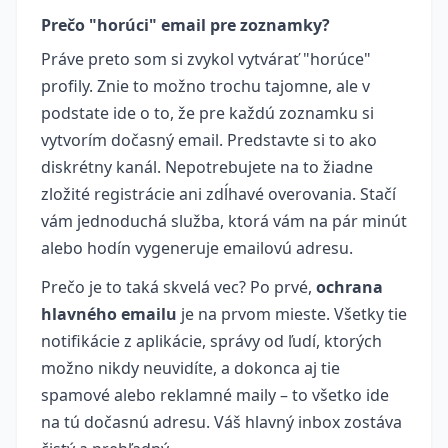
Prečo "horúci" email pre zoznamky?
Práve preto som si zvykol vytvárať "horúce"
profily. Znie to možno trochu tajomne, ale v
podstate ide o to, že pre každú zoznamku si
vytvorím dočasný email. Predstavte si to ako
diskrétny kanál. Nepotrebujete na to žiadne
zložité registrácie ani zdĺhavé overovania. Stačí
vám jednoduchá služba, ktorá vám na pár minút
alebo hodín vygeneruje emailovú adresu.
Prečo je to taká skvelá vec? Po prvé,
ochrana
hlavného emailu
je na prvom mieste. Všetky tie
notifikácie z aplikácie, správy od ľudí, ktorých
možno nikdy neuvidíte, a dokonca aj tie
spamové alebo reklamné maily – to všetko ide
na tú dočasnú adresu. Váš hlavný inbox zostáva