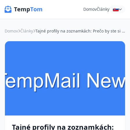
Temp
Tom
Domov
Články
Domov
Články
Tajné profily na zoznamkách: Prečo by ste si mali zaobstarať "horúci" email na zoznamovanie?
Tajné profily na zoznamkách: