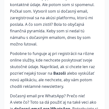
kontaktné údaje. Ale potom som si spomenul.
Počkal som. Vytvoril som si dočasný email,
zaregistroval sa na akúsi platformu, ktorú mi
poslala. A čo som zistil? Bola to obyčajná
finančná pyramída. Keby som si nedal tú
námahu s dočasným emailom, dnes by som
možno ľutoval.
Podobne to funguje aj pri registrácii na rôzne
online služby, kde nechcete poskytovať svoje
skutočné údaje. Napríklad, ak si chcete len raz
pozrieť nejaký tovar na
Bazoši
alebo vyskúšať
novú aplikáciu, ale nechcete, aby vám potom
chodili reklamné newslettery.
Dočasný email pre WhatsApp? Prečo nie!
A viete čo? Toto sa dá použiť aj na také veci ako
je
dočasný email pre WhatsApp
. Potrebujete si