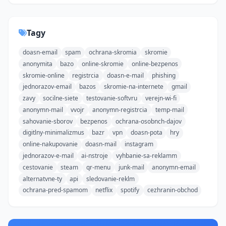
Tagy
doasn-email
spam
ochrana-skromia
skromie
anonymita
bazo
online-skromie
online-bezpenos
skromie-online
registrcia
doasn-e-mail
phishing
jednorazov-email
bazos
skromie-na-internete
gmail
zavy
socilne-siete
testovanie-softvru
verejn-wi-fi
anonymn-mail
vvojr
anonymn-registrcia
temp-mail
sahovanie-sborov
bezpenos
ochrana-osobnch-dajov
digitlny-minimalizmus
bazr
vpn
doasn-pota
hry
online-nakupovanie
doasn-mail
instagram
jednorazov-e-mail
ai-nstroje
vyhbanie-sa-reklamm
cestovanie
steam
qr-menu
junk-mail
anonymn-email
alternatvne-ty
api
sledovanie-reklm
ochrana-pred-spamom
netflix
spotify
cezhranin-obchod