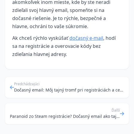
akomkoľvek inom mieste, kde by ste neradi
zdieľali svoj hlavný email, spomeňte si na
dočasné riešenie. Je to rýchle, bezpečné a
hlavne, ochráni to vaše súkromie.
Ak chceš rýchlo vyskúšať
dočasný e‑mail
, hodí
sa na registrácie a overovacie kódy bez
zdieľania hlavnej adresy.
Predchádzajúci
Dočasný email: Môj tajný tromf pri registráciách a cestovaní
Ďalší
Paranoid zo Steam registrácie? Dočasný email ako tajná zbraň pre vaše súkromie