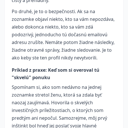
čistý a prehľadný.
Po druhé, je to o bezpečnosti. Ak sa na
zoznamke objaví niekto, kto sa vám nepozdáva,
alebo dokonca niekto, kto sa vám zdá
podozrivý, jednoducho tú dočasnú emailovú
adresu zrušíte. Nemáte potom žiadne následky,
žiadne otravné správy, žiadne sledovanie. Je to
ako keby ste ten profil nikdy nevytvorili.
Príklad z praxe: Keď som si overoval tú
"skvelú" ponuku
Spomínam si, ako som nedávno na jednej
zoznamke stretol ženu, ktorá sa zdala byť
naozaj zaujímavá. Hovorila o skvelých
investičných príležitostiach, o ktorých som
predtým ani nepočul. Samozrejme, môj prvý
inštinkt bol hneď jej poslať svoje hlavné