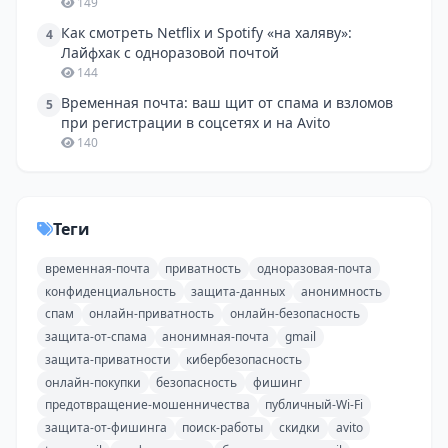
149
Как смотреть Netflix и Spotify «на халяву»:
4
Лайфхак с одноразовой почтой
144
Временная почта: ваш щит от спама и взломов
5
при регистрации в соцсетях и на Avito
140
Теги
временная-почта
приватность
одноразовая-почта
конфиденциальность
защита-данных
анонимность
спам
онлайн-приватность
онлайн-безопасность
защита-от-спама
анонимная-почта
gmail
защита-приватности
кибербезопасность
онлайн-покупки
безопасность
фишинг
предотвращение-мошенничества
публичный-Wi-Fi
защита-от-фишинга
поиск-работы
скидки
avito