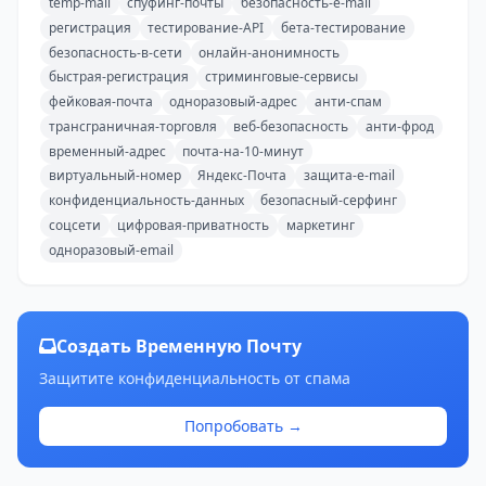
temp-mail
спуфинг-почты
безопасность-e-mail
регистрация
тестирование-API
бета-тестирование
безопасность-в-сети
онлайн-анонимность
быстрая-регистрация
стриминговые-сервисы
фейковая-почта
одноразовый-адрес
анти-спам
трансграничная-торговля
веб-безопасность
анти-фрод
временный-адрес
почта-на-10-минут
виртуальный-номер
Яндекс-Почта
защита-e-mail
конфиденциальность-данных
безопасный-серфинг
соцсети
цифровая-приватность
маркетинг
одноразовый-email
Создать Временную Почту
Защитите конфиденциальность от спама
Попробовать →