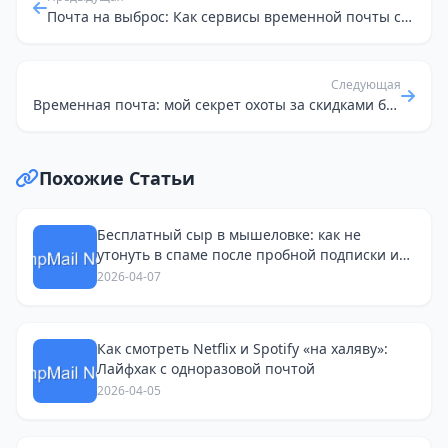
Почта на выброс: Как сервисы временной почты спасают мой основной ящик от спама
Следующая
Временная почта: мой секрет охоты за скидками без спама
Похожие Статьи
Бесплатный сыр в мышеловке: как не
утонуть в спаме после пробной подписки и
поиска работы
2026-04-07
Как смотреть Netflix и Spotify «на халяву»:
Лайфхак с одноразовой почтой
2026-04-05