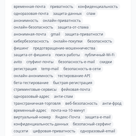
временная-почта
приватность
конфиденциальность
одноразовая-почта
защита-данных
спам
анонимность
онлайн-приватность
онлайн-безопасность
защита-от-спама
анонимная-почта
gmail
защита-приватности
кибербезопасность
онлайн-покупки
безопасность
фишинг
предотвращение-мошенничества
защита-от-фишинга
поиск-работы
публичный-Wi-Fi
avito
спуфинг-почты
безопасность-e-mail
скидки
регистрация
temp-mail
безопасность-в-сети
онлайн-анонимность
тестирование-API
бета-тестирование
быстрая-регистрация
стриминговые-сервисы
фейковая-почта
одноразовый-адрес
анти-спам
трансграничная-торговля
веб-безопасность
анти-фрод
временный-адрес
почта-на-10-минут
виртуальный-номер
Яндекс-Почта
защита-e-mail
конфиденциальность-данных
безопасный-серфинг
соцсети
цифровая-приватность
одноразовый-email