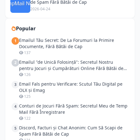
de Spam Fără Bătăi de Cap
2026-04-24
Popular
Emailul Tău Secret: De La Forumuri la Primire
1
Documente, Fără Bătăi de Cap
137
Emailul "de Unică Folosință": Secretul Nostru
2
pentru Jocuri și Cumpărături Online Fără Bătăi de
Cap
126
Email Fals pentru Verificare: Scutul Tău Digital pe
3
OLX și Emag
125
Conturi de Jocuri Fără Spam: Secretul Meu de Temp
4
Mail Fără Înregistrare
122
Discord, Facturi și Chat Anonim: Cum Să Scapi de
5
Spam Fără Bătăi de Cap