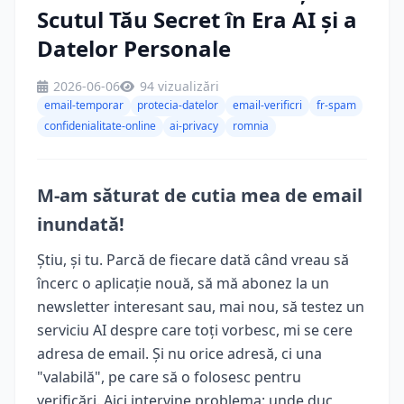
Scutul Tău Secret în Era AI și a
Datelor Personale
2026-06-06
94 vizualizări
email-temporar
protecia-datelor
email-verificri
fr-spam
confidenialitate-online
ai-privacy
romnia
M-am săturat de cutia mea de email
inundată!
Știu, și tu. Parcă de fiecare dată când vreau să
încerc o aplicație nouă, să mă abonez la un
newsletter interesant sau, mai nou, să testez un
serviciu AI despre care toți vorbesc, mi se cere
adresa de email. Și nu orice adresă, ci una
"valabilă", pe care să o folosesc pentru
verificări. Aici intervine problema: unde duc