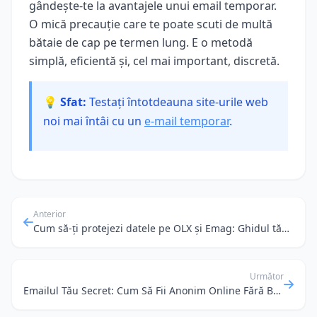
gândește-te la avantajele unui email temporar.
O mică precauție care te poate scuti de multă
bătaie de cap pe termen lung. E o metodă
simplă, eficientă și, cel mai important, discretă.
💡 Sfat:
Testați întotdeauna site-urile web
noi mai întâi cu un
e-mail temporar
.
Anterior
Cum să-ți protejezi datele pe OLX și Emag: Ghidul tău pentru emailuri temporare
Următor
Emailul Tău Secret: Cum Să Fii Anonim Online Fără Bătăi de Cap