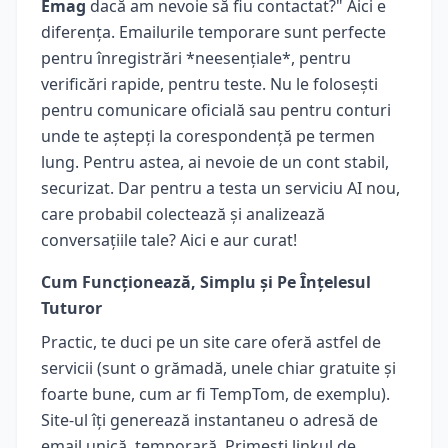
Emag
dacă am nevoie să fiu contactat?" Aici e
diferența. Emailurile temporare sunt perfecte
pentru înregistrări *neesențiale*, pentru
verificări rapide, pentru teste. Nu le folosești
pentru comunicare oficială sau pentru conturi
unde te aștepți la corespondență pe termen
lung. Pentru astea, ai nevoie de un cont stabil,
securizat. Dar pentru a testa un serviciu AI nou,
care probabil colectează și analizează
conversațiile tale? Aici e aur curat!
Cum Funcționează, Simplu și Pe Înțelesul
Tuturor
Practic, te duci pe un site care oferă astfel de
servicii (sunt o grămadă, unele chiar gratuite și
foarte bune, cum ar fi TempTom, de exemplu).
Site-ul îți generează instantaneu o adresă de
email unică, temporară. Primești linkul de