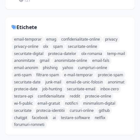
121
Etichete
email-temporar
emag
confidenialitate-online
privacy
privacy-online
olx
spam
securitate-online
securitate-digital
protecia-datelor
olx-romania
temp-mail
anonimitate
gmail
anonimitate-online
email-fals
email-anonim
phishing
yahoo
cumprturi-online
anti-spam
filtrare-spam
e-mail-temporar
protecie-spam
securitate-date
junk-mail
email-de-unic-folosin
anonimat
protecie-date
job-hunting
securitate-email
inbox-zero
testare-api
confidenialitate
reddit
protecie-online
wi-fi-public
email-gratuit
notificri
minimalism-digital
securitate
protecia-identitii
cursuri-online
github
chatgpt
facebook
ai
testare-software
netflix
forumuri-romneti