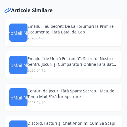
Articole Similare
Emailul Tău Secret: De La Forumuri la Primire
Documente, Fără Bătăi de Cap
2026-04-08
Emailul "de Unică Folosință": Secretul Nostru
pentru Jocuri și Cumpărături Online Fără Bătăi
de Cap
2026-04-12
Conturi de Jocuri Fără Spam: Secretul Meu de
Temp Mail Fără Înregistrare
2026-04-10
Discord, Facturi și Chat Anonim: Cum Să Scapi