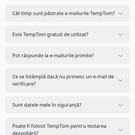
Un e-mail temporar este o adresă de unică folosință
pentru a primi e-mailuri fără a vă dezvălui e-mailul
Cât timp sunt păstrate e-mailurile TempTom?
real, perfect pentru înregistrare și evitarea spam-ului.
În mod implicit, e-mailurile sunt păstrate timp de 10
minute după primire. Puteți alege durate diferite
Este TempTom gratuit de utilizat?
(5min, 10min, 30min, 1oră) când creați o cutie poștală.
Complet gratuit. Nu este necesară înregistrarea, e-
mailuri nelimitate, niciun paywall premium.
Pot răspunde la e-mailurile primite?
Momentan este suportată doar primirea de e-mailuri,
trimiterea sau răspunsul nu este posibil.
Ce se întâmplă dacă nu primesc un e-mail de
verificare?
Asigurați-vă că adresa de e-mail este corectă și
copiată. Unele site-uri pot avea întârzieri, așteptați 10-
Sunt datele mele în siguranță?
30 de secunde.
Foarte sigure. E-mailurile există doar în sesiunea
curentă, nu stocăm, analizăm sau vindem nicio dată.
Poate fi folosit TempTom pentru testarea
dezvoltării?