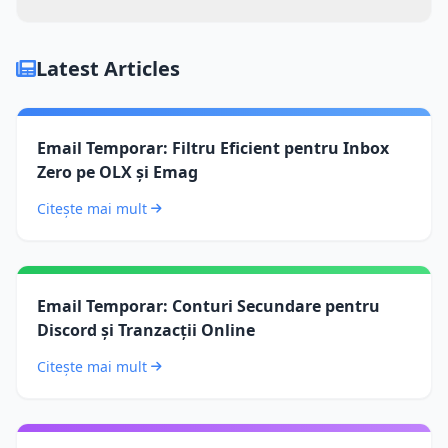
Absolut. Mulți dezvoltatori și ingineri QA folosesc
TempTom pentru a testa fluxurile de înregistrare și
Latest Articles
notificările prin e-mail.
Email Temporar: Filtru Eficient pentru Inbox
Zero pe OLX și Emag
Citește mai mult
Email Temporar: Conturi Secundare pentru
Discord și Tranzacții Online
Citește mai mult