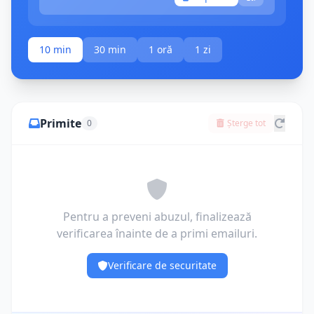
10 min
30 min
1 oră
1 zi
Primite
0
Șterge tot
Pentru a preveni abuzul, finalizează
verificarea înainte de a primi emailuri.
Verificare de securitate