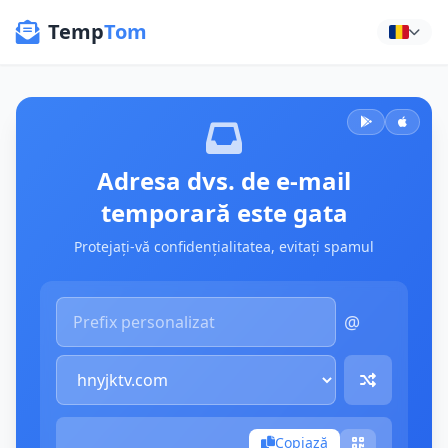
Temp
Tom
Adresa dvs. de e-mail
temporară este gata
Protejați-vă confidențialitatea, evitați spamul
@
Copiază