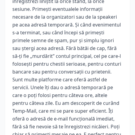
înregistrezi liniștit la orice stand, la orice
sesiune. Primești eventualele informații
necesare de la organizatori sau de la speakeri
pe acea adresă temporară. Și când evenimentul
s-a terminat, sau când începi să primești
primele semne de spam, pur și simplu ignori
sau ștergi acea adresă. Fără bătăi de cap, fără
să-ți fie „murdărit” contul principal, cel pe care-l
folosești pentru chestii serioase, pentru conturi
bancare sau pentru conversații cu prietenii.
Sunt multe platforme care oferă astfel de
servicii. Unele îți dau o adresă temporară pe
care o poți folosi pentru câteva ore, altele
pentru câteva zile. Eu am descoperit de curând
Temp-Mail, care mi se pare super eficient. Îți
oferă o adresă de e-mail funcțională imediat,
fără să fie nevoie să te înregistrezi nicăieri. Poți
chiar să primești mesaje pe ea. E perfect pentru