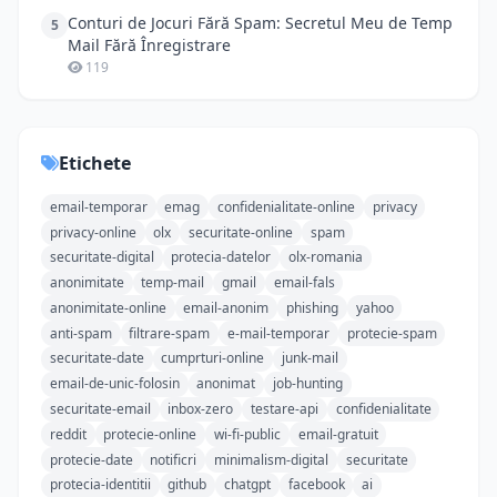
Conturi de Jocuri Fără Spam: Secretul Meu de Temp
5
Mail Fără Înregistrare
119
Etichete
email-temporar
emag
confidenialitate-online
privacy
privacy-online
olx
securitate-online
spam
securitate-digital
protecia-datelor
olx-romania
anonimitate
temp-mail
gmail
email-fals
anonimitate-online
email-anonim
phishing
yahoo
anti-spam
filtrare-spam
e-mail-temporar
protecie-spam
securitate-date
cumprturi-online
junk-mail
email-de-unic-folosin
anonimat
job-hunting
securitate-email
inbox-zero
testare-api
confidenialitate
reddit
protecie-online
wi-fi-public
email-gratuit
protecie-date
notificri
minimalism-digital
securitate
protecia-identitii
github
chatgpt
facebook
ai