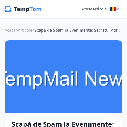
Temp
Tom
Acasă
Articole
Acasă
Articole
Scapă de Spam la Evenimente: Secretul Adreselor de E-mail de Unică Folosință pentru Profesioniști
Scapă de Spam la Evenimente: