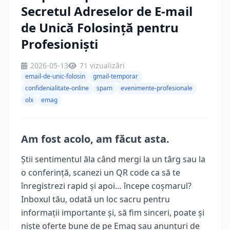
Secretul Adreselor de E-mail
de Unică Folosință pentru
Profesioniști
2026-05-13
71 vizualizări
email-de-unic-folosin
gmail-temporar
confidenialitate-online
spam
evenimente-profesionale
olx
emag
Am fost acolo, am făcut asta.
Știi sentimentul ăla când mergi la un târg sau la
o conferință, scanezi un QR code ca să te
înregistrezi rapid și apoi… începe coșmarul?
Inboxul tău, odată un loc sacru pentru
informații importante și, să fim sinceri, poate și
niște oferte bune de pe Emag sau anunțuri de