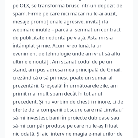
pe OLX, se transformă brusc într-un depozit de
spam. Firme pe care nici măcar nu le-ai auzit,
mesaje promoționale agresive, invitații la
webinare inutile – parcă ai semnat un contract
de publicitate nedorită pe viață. Asta mi s-a
întâmplat și mie. Acum vreo lună, la un
eveniment de tehnologie unde am vrut să aflu
ultimele noutăți. Am scanat codul de pe un
stand, am pus adresa mea principală de Gmail,
crezând că o să primesc poate un sumar al
prezentării. Greșeală! În următoarele zile, am
primit mai mult spam decât în tot anul
precedent. Și nu vorbim de chestii minore, ci de
oferte de la companii obscure care mă „invitau”
să-mi investesc banii în proiecte dubioase sau
să-mi cumpăr produse pe care nu le-aș fi luat
niciodată. Și aici intervine magia e-mailurilor de