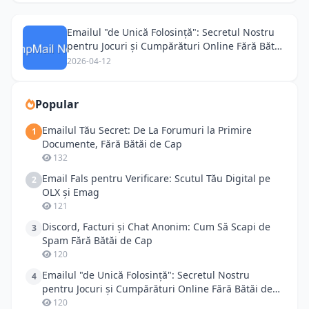
Emailul "de Unică Folosință": Secretul Nostru
pentru Jocuri și Cumpărături Online Fără Bătăi
de Cap
2026-04-12
Popular
Emailul Tău Secret: De La Forumuri la Primire
1
Documente, Fără Bătăi de Cap
132
Email Fals pentru Verificare: Scutul Tău Digital pe
2
OLX și Emag
121
Discord, Facturi și Chat Anonim: Cum Să Scapi de
3
Spam Fără Bătăi de Cap
120
Emailul "de Unică Folosință": Secretul Nostru
4
pentru Jocuri și Cumpărături Online Fără Bătăi de
Cap
120