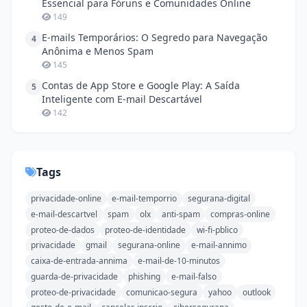
Essencial para Fóruns e Comunidades Online
149
E-mails Temporários: O Segredo para Navegação
4
Anônima e Menos Spam
145
Contas de App Store e Google Play: A Saída
5
Inteligente com E-mail Descartável
142
Tags
privacidade-online
e-mail-temporrio
segurana-digital
e-mail-descartvel
spam
olx
anti-spam
compras-online
proteo-de-dados
proteo-de-identidade
wi-fi-pblico
privacidade
gmail
segurana-online
e-mail-annimo
caixa-de-entrada-annima
e-mail-de-10-minutos
guarda-de-privacidade
phishing
e-mail-falso
proteo-de-privacidade
comunicao-segura
yahoo
outlook