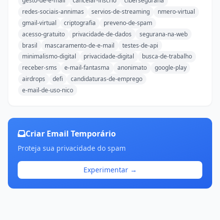
gesto-de-e-mail
cancelar-inscrio
cibersegurana
redes-sociais-annimas
servios-de-streaming
nmero-virtual
gmail-virtual
criptografia
preveno-de-spam
acesso-gratuito
privacidade-de-dados
segurana-na-web
brasil
mascaramento-de-e-mail
testes-de-api
minimalismo-digital
privacidade-digital
busca-de-trabalho
receber-sms
e-mail-fantasma
anonimato
google-play
airdrops
defi
candidaturas-de-emprego
e-mail-de-uso-nico
Criar Email Temporário
Proteja sua privacidade do spam
Experimentar →