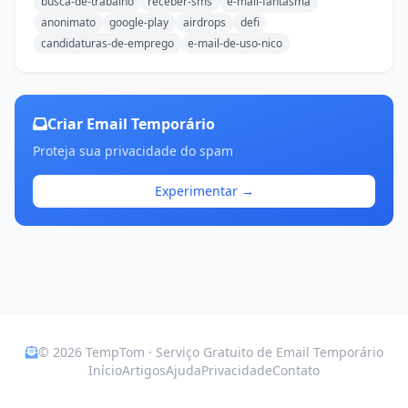
busca-de-trabalho
receber-sms
e-mail-fantasma
anonimato
google-play
airdrops
defi
candidaturas-de-emprego
e-mail-de-uso-nico
Criar Email Temporário
Proteja sua privacidade do spam
Experimentar →
© 2026 TempTom · Serviço Gratuito de Email Temporário
Início
Artigos
Ajuda
Privacidade
Contato