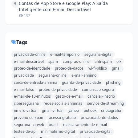
Contas de App Store e Google Play: A Saída
5
Inteligente com E-mail Descartável
137
Tags
privacidade-online
e-mail-temporrio
segurana-digital
e-mail-descartvel
spam
compras-online
anti-spam
olx
proteo-de-identidade
proteo-de-dados
wi-fi-pblico
gmail
privacidade
segurana-online
e-mail-annimo
caixa-de-entrada-annima
guarda-de-privacidade
phishing
e-mail-falso
proteo-de-privacidade
comunicao-segura
e-mail-de-10-minutos
gesto-de-e-mail
cancelar-inscrio
cibersegurana
redes-sociais-annimas
servios-de-streaming
nmero-virtual
gmail-virtual
yahoo
outlook
criptografia
preveno-de-spam
acesso-gratuito
privacidade-de-dados
segurana-na-web
brasil
mascaramento-de-e-mail
testes-de-api
minimalismo-digital
privacidade-digital