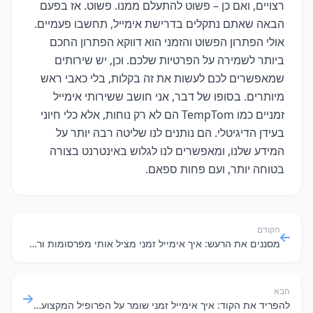
רצויים, ואם כן – פשוט להתעלם ממנו. פשוט. אז בפעם
הבאה שאתם נתקלים בדרישת אימייל, תחשבו פעמיים.
אולי הפתרון הפשוט והזמני הוא דווקא הפתרון החכם
ביותר לשמירה על הפרטיות שלכם. וכן, יש שירותים
שמאפשרים לכם לעשות את זה בקלות, בלי כאבי ראש
מיותרים. בסופו של דבר, אני חושב ששירותי אימייל
זמניים כמו TempTom הם לא רק נוחות, אלא כלי חיוני
בעידן הדיגיטלי. הם נותנים לנו שליטה רבה יותר על
המידע שלנו, ומאפשרים לנו לגלוש באינטרנט בצורה
בטוחה יותר, ועם פחות ספאם.
הקודם
מסננים את הרעש: איך אימייל זמני מציל אותי מפרסומות ורשימות תפוצה?
הבא
להפריד את הקוד: איך אימייל זמני שומר על הפרופיל המקצועי שלכם נקי (גם מניוזלטרים של יד2)