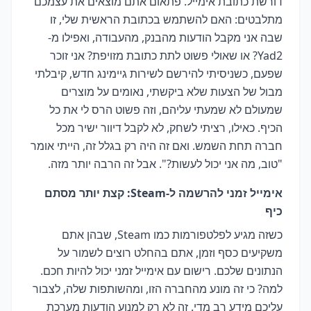
דורשת כתובת אימייל. פתאום אתם מוצאים את עצמכם
מתלבטים: האם להשתמש בכתובת הראשית שלי, זו
שבה אני מקבל הודעות מהבנק, מהעבודה, ואפילו מ-
Yad2? או שאולי פשוט לתת כתובת מזויפת? אני זוכר
שפעם, כשניסיתי להירשם לשירות גיימינג חדש, קיבלתי
מבול של הצעות שלא ביקשתי, נאומים על מוצרים
שמעולם לא שמעתי עליהם, וזה פשוט הרס לי את כל
הכיף. כאילו, רציתי לשחק, לא לקבל דיוור ישיר מכל
חברה תחת השמש. ואם זה היה רק בגלל זה, הייתי אומר
"טוב, מה אני יכול לעשות?". אבל זה הרבה יותר מזה.
אימייל זמני להרשמה ל-Steam: קצת יותר מסתם
כיף
כשזה מגיע לפלטפורמות כמו Steam, שבהן אתם
משקיעים כסף וזמן, אתם בהחלט רוצים לשמור על
הנתונים שלכם. רישום עם אימייל זמני יכול להיות חכם.
למה? כי זה מונע מהחברה הזו, ומהשותפות שלה, לצבור
עליכם מידע רב מדי. זה לא רק למנוע הודעות מערכת