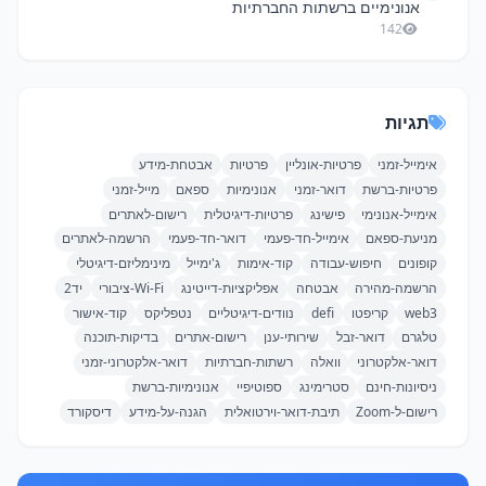
אנונימיים ברשתות החברתיות
142
תגיות
אימייל-זמני
פרטיות-אונליין
פרטיות
אבטחת-מידע
פרטיות-ברשת
דואר-זמני
אנונימיות
ספאם
מייל-זמני
אימייל-אנונימי
פישינג
פרטיות-דיגיטלית
רישום-לאתרים
מניעת-ספאם
אימייל-חד-פעמי
דואר-חד-פעמי
הרשמה-לאתרים
קופונים
חיפוש-עבודה
קוד-אימות
ג'ימייל
מינימליזם-דיגיטלי
הרשמה-מהירה
אבטחה
אפליקציות-דייטינג
Wi-Fi-ציבורי
יד2
web3
קריפטו
defi
נוודים-דיגיטליים
נטפליקס
קוד-אישור
טלגרם
דואר-זבל
שירותי-ענן
רישום-אתרים
בדיקות-תוכנה
דואר-אלקטרוני
וואלה
רשתות-חברתיות
דואר-אלקטרוני-זמני
ניסיונות-חינם
סטרימינג
ספוטיפיי
אנונימיות-ברשת
רישום-ל-Zoom
תיבת-דואר-וירטואלית
הגנה-על-מידע
דיסקורד