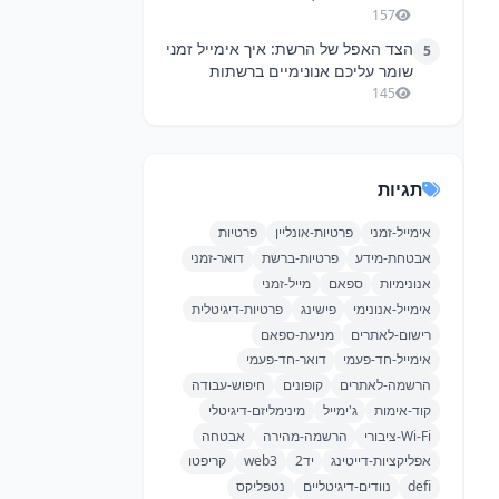
157
הצד האפל של הרשת: איך אימייל זמני
5
שומר עליכם אנונימיים ברשתות
החברתיות
145
תגיות
אימייל-זמני
פרטיות-אונליין
פרטיות
אבטחת-מידע
פרטיות-ברשת
דואר-זמני
אנונימיות
ספאם
מייל-זמני
אימייל-אנונימי
פישינג
פרטיות-דיגיטלית
רישום-לאתרים
מניעת-ספאם
אימייל-חד-פעמי
דואר-חד-פעמי
הרשמה-לאתרים
קופונים
חיפוש-עבודה
קוד-אימות
ג'ימייל
מינימליזם-דיגיטלי
Wi-Fi-ציבורי
הרשמה-מהירה
אבטחה
אפליקציות-דייטינג
יד2
web3
קריפטו
defi
נוודים-דיגיטליים
נטפליקס