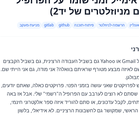
מניוזלטרים של יד2)
ונליין
הרשמה-לניוזלטר
פיתוח-תוכנה
github
gitlab
מניעת-מעקב
ני
תגידו, כמה מכם משתמשים באותו אימייל של Gmail או Yahoo גם בשביל העבודה הרצינית, גם בשביל הקבצים
 וגם בשביל להירשם לאיזה מבצע מטורף שראיתם בוואלה? אני מודה, גם אני הייתי שם.
בולגן.
GitHub שכל כולו מוקדש לפרויקטים שאני עושה בזמני הפנוי. פרויקטים כאלה, שאתם יודעים,
ו שסתם לא רוצים לערבב עם הפרופיל ה"רשמי" שלי. אבל אז באה
ים, לקבל עדכונים, או סתם להוריד איזה ספר אלקטרוני חינמי,
 הראשי, שמקושר גם לחשבונות הרציניים. לא אידיאלי, בלשון