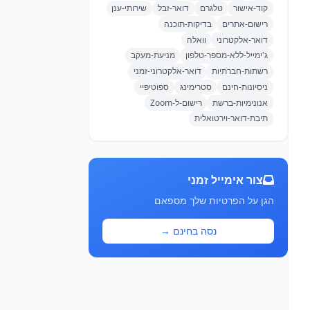
קוד-אישור
טלגרם
דואר-זבל
שירותי-ענן
רישום-אתרים
בדיקות-תוכנה
דואר-אלקטרוני
וואלה
ג'ימייל-ללא-מספר-טלפון
מניעת-מעקב
רשתות-חברתיות
דואר-אלקטרוני-זמני
ניסיונות-חינם
סטרימינג
ספוטיפיי
אנונימיות-ברשת
רישום-ל-Zoom
תיבת-דואר-וירטואלית
צור אימייל זמני
הגן על הפרטיות שלך מספאם
נסה בחינם →