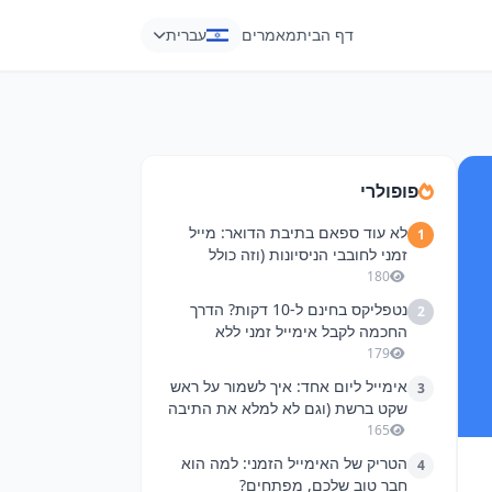
דף הבית
מאמרים
עברית
פופולרי
לא עוד ספאם בתיבת הדואר: מייל
1
זמני לחובבי הניסיונות (וזה כולל
נטפליקס!)
180
נטפליקס בחינם ל-10 דקות? הדרך
2
החכמה לקבל אימייל זמני ללא
הרשמה
179
אימייל ליום אחד: איך לשמור על ראש
3
שקט ברשת (וגם לא למלא את התיבה
בפירסומות)
165
הטריק של האימייל הזמני: למה הוא
4
חבר טוב שלכם, מפתחים?