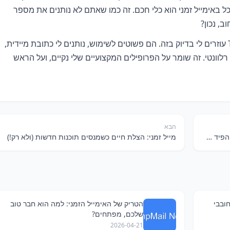
אימייל זמני הוא כלי חכם. זה כמו שאתם לא נותנים את מספר
, נכון?
אני אישית מצאתי ששירותים כמו TempTom עוזרים לי בדיוק בזה. הם פשוטים לשימוש, נותנים לי כתובת מיידית,
לוונטי. זה שומר על הפרופילים המקצועיים שלי נקיים, ועל הראש
הבא
הצד האפל של הרישום: איך אימייל זמני מציל את הפיד שלכם (וגם את הפרטיות שלכם בסחר חוצה גבולות)
מייל זמני: הצלת חיים כשמנסים תוכנות חדשות (ולא רק!)
ובבי
הטריק של האימייל הזמני: למה הוא חבר טוב
שלכם, מפתחים?
2026-04-21