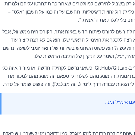
 לא רק בשביל להירשם לניוזלטרים שאחר כך תתחרטו עליהם (למרות
לי לניהול זהויות דיגיטליות. תחשבו על זה כמו על חשבון "אלט" –
, בלי לגלות את ה"אמיתי".
צה להירשם לקורס פיתוח חדש באיזה אתר. הקורס היה ממש זול, אבל
 רצה ללכלך את האימייל הראשי שלו. הוא גם לא רצה ליצור עוד
ה הוא עשה? הוא פשוט השתמש בשירות של
דואר זמני לשעה
. נרשם
היר, יעיל, ושמר על הניקיון של התיבה הראשית שלו.
זה בדיוק מה שאני עושה עבור הפרופילים שלי ב-GitHub/GitLab. כשאני נרשם לקהילה חדשה, או מוריד איזה כלי
 זמנית. זה מונע מהם לשלוח לי ספאם, זה מונע מהם למכור את
הצעות עבודה דרך ג'ימייל, וזה מבלבל!), וזה פשוט שומר על סדר.
 אימייל זמני.
ה שנותנים לכם כתובת לזמן מוגבל, כמו "דואר זמני לשעה", ויש כאלה