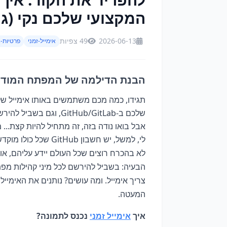
המקצועי שלכם נקי (גם 
2026-06-13
49 צפיות
אימייל-זמני
פרטיות-א
הבנת הדילמה של המפתח המודר
שלכם ב-GitHub/GitLab,
אבל בואו נודה בזה, זה מתחיל להיות קצת... מ
לי, למשל, יש חשבון 
לא בהכרח רוצים שכל העולם יידע עליהם, א
הבעיה: בשביל להירשם לכל מיני קהילות מפתח
צריך אימייל. ומה עושים? נותנים את האימייל
המעטה.
איך
אימייל זמני
נכנס לתמונה?