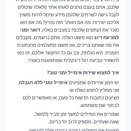
שלכם, אתם בעצם נותנים לאותו אתר (ולאלה שיכולים
לקבל גישה לשרתים שלהם) מידע שיכול להיות משויך
אליכם ישירות. מה אם האתר הזה נפרץ? מה אם הוא
מוכר את הנתונים שלכם? במצבים כאלה,
דואר זמני
למניעת דיוג
הוא פשוט הצלה. אתם נרשמים, מקבלים
את מה שאתם צריכים, ואז פשוט מתעלמים מהכתובת
הזמנית. היא נעלמת, וכך גם כל ההקשר אליכם. זה כמו
להשאיר טביעת רגל דיגיטלית שמתפוגגת באוויר.
איך למצוא שירות אימייל זמני טוב?
יש המון שירותים שמציעים
אימייל זמני ללא הגבלה
.
אני ממליץ לחפש כאלה ש:
מציעים כתובות חדשות כל פעם, או מאפשרים לכם
לבחור שם משתמש.
שומרים את המיילים למשך זמן סביר (למשל,
שעה-שעתיים, מספיק לרוב הדברים).
מציגים את המיילים בצורה ברורה וקלה לקריאה.