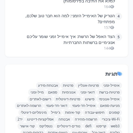
למלא את התיבה בפירסומות)
164
הטריק של האימייל הזמני: למה הוא חבר טוב שלכם,
4
מפתחים?
157
הצד האפל של הרשת: איך אימייל זמני שומר עליכם
5
אנונימיים ברשתות החברתיות
144
תגיות
אימייל-זמני
פרטיות-אונליין
פרטיות
אבטחת-מידע
פרטיות-ברשת
דואר-זמני
אנונימיות
ספאם
מייל-זמני
אימייל-אנונימי
פישינג
פרטיות-דיגיטלית
רישום-לאתרים
מניעת-ספאם
אימייל-חד-פעמי
דואר-חד-פעמי
הרשמה-לאתרים
קופונים
חיפוש-עבודה
קוד-אימות
ג'ימייל
מינימליזם-דיגיטלי
Wi-Fi-ציבורי
הרשמה-מהירה
אבטחה
אפליקציות-דייטינג
יד2
web3
קריפטו
defi
נוודים-דיגיטליים
נטפליקס
קוד-אישור
טלגרם
דואר-זבל
שירותי-ענן
רישום-אתרים
בדיקות-תוכנה