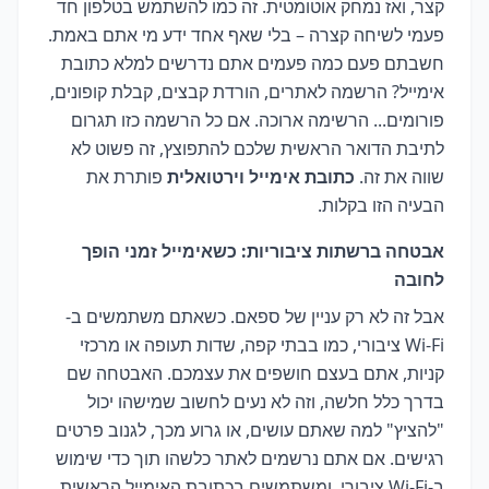
קצר, ואז נמחק אוטומטית. זה כמו להשתמש בטלפון חד
פעמי לשיחה קצרה – בלי שאף אחד ידע מי אתם באמת.
חשבתם פעם כמה פעמים אתם נדרשים למלא כתובת
אימייל? הרשמה לאתרים, הורדת קבצים, קבלת קופונים,
פורומים... הרשימה ארוכה. אם כל הרשמה כזו תגרום
לתיבת הדואר הראשית שלכם להתפוצץ, זה פשוט לא
שווה את זה.
כתובת אימייל וירטואלית
פותרת את
הבעיה הזו בקלות.
אבטחה ברשתות ציבוריות: כשאימייל זמני הופך
לחובה
אבל זה לא רק עניין של ספאם. כשאתם משתמשים ב-
Wi-Fi ציבורי, כמו בבתי קפה, שדות תעופה או מרכזי
קניות, אתם בעצם חושפים את עצמכם. האבטחה שם
בדרך כלל חלשה, וזה לא נעים לחשוב שמישהו יכול
"להציץ" למה שאתם עושים, או גרוע מכך, לגנוב פרטים
רגישים. אם אתם נרשמים לאתר כלשהו תוך כדי שימוש
ב-Wi-Fi ציבורי, ומשתמשים בכתובת האימייל הראשית