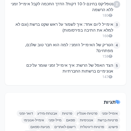
נטפליקס בחינם ל-10 דקות? הדרך החכמה לקבל אימייל זמני
2
ללא הרשמה
180
אימייל ליום אחד: איך לשמור על ראש שקט ברשת (וגם לא
3
למלא את התיבה בפירסומות)
166
הטריק של האימייל הזמני: למה הוא חבר טוב שלכם,
4
מפתחים?
158
הצד האפל של הרשת: איך אימייל זמני שומר עליכם
5
אנונימיים ברשתות החברתיות
147
תגיות
אימייל-זמני
פרטיות-אונליין
פרטיות
אבטחת-מידע
דואר-זמני
פרטיות-ברשת
אנונימיות
ספאם
מייל-זמני
אימייל-אנונימי
פישינג
פרטיות-דיגיטלית
רישום-לאתרים
מניעת-ספאם