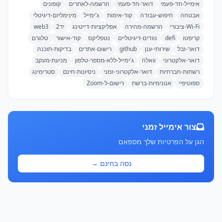
אימייל-חד-פעמי
דואר-חד-פעמי
הרשמה-לאתרים
קופונים
אבטחה
חיפוש-עבודה
קוד-אימות
ג'ימייל
מינימליזם-דיגיטלי
Wi-Fi-ציבורי
הרשמה-מהירה
אפליקציות-דייטינג
יד2
web3
קריפטו
defi
נוודים-דיגיטליים
נטפליקס
קוד-אישור
טלגרם
דואר-זבל
שירותי-ענן
github
רישום-אתרים
בדיקות-תוכנה
דואר-אלקטרוני
וואלה
ג'ימייל-ללא-מספר-טלפון
מניעת-מעקב
רשתות-חברתיות
דואר-אלקטרוני-זמני
ניסיונות-חינם
סטרימינג
ספוטיפיי
אנונימיות-ברשת
רישום-ל-Zoom
צור אימייל זמני
הגן על הפרטיות שלך מספאם
נסה בחינם →