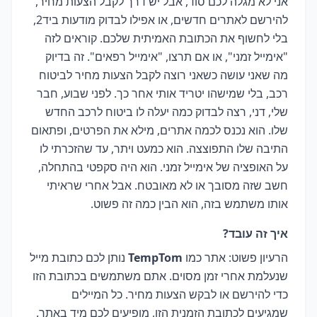
אני לא מגלה לכם סוד, אבל יש דרך לקבל הצעות מחיר,
להירשם לאתרים חדשים, או אפילו לבדוק מודעות ביד2,
בלי לחשוף את הכתובת האמיתית שלכם. קוראים לזה
"אימייל זמני", או אם תרצו, "אימייל רפאים". זה בדיוק
מה שאני עושה כשאני רוצה לקבל הצעות מחיר לביטוח
רכב, בלי שמישהו יטריד אותי אחר כך. לפני שבוע, חבר
שלי, דני, רצה לבדוק כמה יעלה לו ביטוח לרכב החדש
שלו. הוא נכנס לכמה אתרים, מילא את הפרטים, ופתאום
התיבה שלו התפוצצה. הוא כמעט ויתר, עד שהזכרתי לו
על האופציה של אימייל זמני. הוא היה סקפטי בהתחלה,
חשב שזה מסובך או לא מאובטח. אבל אחרי שראיתי
אותו משתמש בזה, הוא הבין כמה זה פשוט.
איך זה עובד?
הרעיון פשוט: אתר כמו
TempTom
נותן לכם כתובת מייל
שנעלמת אחרי זמן מסוים. אתם משתמשים בכתובת הזו
כדי להירשם או לבקש הצעות מחיר. כל המיילים
שמגיעים לכתובת הזמנית הזו, מופיעים לכם מיד באתר.