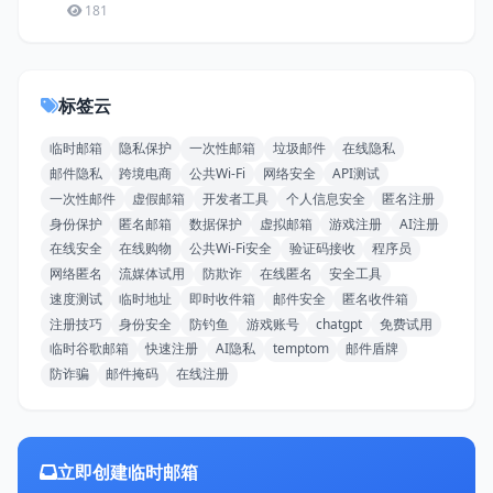
181
标签云
临时邮箱
隐私保护
一次性邮箱
垃圾邮件
在线隐私
邮件隐私
跨境电商
公共Wi-Fi
网络安全
API测试
一次性邮件
虚假邮箱
开发者工具
个人信息安全
匿名注册
身份保护
匿名邮箱
数据保护
虚拟邮箱
游戏注册
AI注册
在线安全
在线购物
公共Wi-Fi安全
验证码接收
程序员
网络匿名
流媒体试用
防欺诈
在线匿名
安全工具
速度测试
临时地址
即时收件箱
邮件安全
匿名收件箱
注册技巧
身份安全
防钓鱼
游戏账号
chatgpt
免费试用
临时谷歌邮箱
快速注册
AI隐私
temptom
邮件盾牌
防诈骗
邮件掩码
在线注册
立即创建临时邮箱