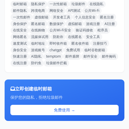
临时邮箱
隐私保护
一次性邮箱
垃圾邮件
在线隐私
邮件隐私
跨境电商
网络安全
API测试
公共Wi-Fi
一次性邮件
虚假邮箱
开发者工具
个人信息安全
匿名注册
身份保护
匿名邮箱
数据保护
虚拟邮箱
游戏注册
AI注册
在线安全
在线购物
公共Wi-Fi安全
验证码接收
程序员
网络匿名
流媒体试用
防欺诈
在线匿名
安全工具
速度测试
临时地址
即时收件箱
匿名收件箱
注册技巧
身份安全
游戏账号
chatgpt
免费试用
临时谷歌邮箱
快速注册
AI隐私
temptom
邮件盾牌
邮件安全
邮件掩码
在线注册
防钓鱼
垃圾邮件拦截
立即创建临时邮箱
保护您的隐私，拒绝垃圾邮件
免费使用 →