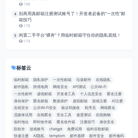
198
别再用真邮箱注册测试账号了！开发者必备的“一次性”邮
4
箱技巧
178
闲置二手平台“裸奔”？用临时邮箱守住你的隐私底线！
5
174
标签云
临时邮箱
隐私保护
一次性邮箱
垃圾邮件
在线隐私
邮件隐私
跨境电商
网络安全
API测试
公共Wi-Fi
一次性邮件
虚假邮箱
开发者工具
个人信息安全
匿名注册
身份保护
匿名邮箱
数据保护
虚拟邮箱
游戏注册
AI注册
在线安全
公共Wi-Fi安全
验证码接收
程序员
网络匿名
流媒体试用
在线匿名
安全工具
速度测试
在线购物
临时地址
即时收件箱
匿名收件箱
注册技巧
身份安全
防欺诈
游戏账号
chatgpt
免费试用
临时谷歌邮箱
快速注册
AI隐私
temptom
邮件盾牌
邮件安全
邮件掩码