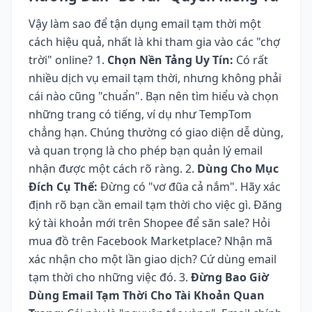
Vậy làm sao để tận dụng email tạm thời một
cách hiệu quả, nhất là khi tham gia vào các "chợ
trời" online? 1.
Chọn Nền Tảng Uy Tín:
Có rất
nhiều dịch vụ email tạm thời, nhưng không phải
cái nào cũng "chuẩn". Bạn nên tìm hiểu và chọn
những trang có tiếng, ví dụ như TempTom
chẳng hạn. Chúng thường có giao diện dễ dùng,
và quan trọng là cho phép bạn quản lý email
nhận được một cách rõ ràng. 2.
Dùng Cho Mục
Đích Cụ Thể:
Đừng có "vơ đũa cả nắm". Hãy xác
định rõ bạn cần email tạm thời cho việc gì. Đăng
ký tài khoản mới trên Shopee để săn sale? Hỏi
mua đồ trên Facebook Marketplace? Nhận mã
xác nhận cho một lần giao dịch? Cứ dùng email
tạm thời cho những việc đó. 3.
Đừng Bao Giờ
Dùng Email Tạm Thời Cho Tài Khoản Quan