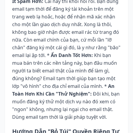
Ít Spam Hơn:
Cái này thì khỏi nói rồi. Bạn dùng
email tạm thời để đăng ký tài khoản trên một
trang web lạ hoắc, hoặc để nhận mã xác nhận
cho một lần giao dịch duy nhất. Xong là thôi,
không bao giờ nhận được email rác từ trang đó
nữa. Còn email chính của bạn, cứ mỗi lần "lỡ
chân" đăng ký một cái gì đó, là y như rằng "bão"
email lại ập tới. *
Ẩn Danh Tốt Hơn:
Khi bạn
mua bán trên các nền tảng này, bạn đâu muốn
người ta biết email thật của mình để làm gì,
đúng không? Email tạm thời giúp bạn tạo một
lớp "vô hình" cho địa chỉ email của mình. *
An
Toàn Hơn Khi Cần "Thử Nghiệm":
Đôi khi, bạn
muốn đăng ký thử một dịch vụ nào đó xem có
"ngon" không, nhưng lại ngại cho email thật.
Dùng email tạm thời là giải pháp tuyệt vời.
Hướng Dẫn "Bỏ Túi" Quyền Riêng Tư