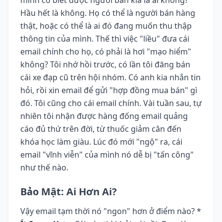
Hầu hết là không. Họ có thể là người bán hàng
thật, hoặc có thể là ai đó đang muốn thu thập
thông tin của mình. Thế thì việc "liều" đưa cái
email chính cho họ, có phải là hơi "mạo hiểm"
không? Tôi nhớ hồi trước, có lần tôi đăng bán
cái xe đạp cũ trên hội nhóm. Có anh kia nhắn tin
hỏi, rồi xin email để gửi "hợp đồng mua bán" gì
đó. Tôi cũng cho cái email chính. Vài tuần sau, tự
nhiên tôi nhận được hàng đống email quảng
cáo đủ thứ trên đời, từ thuốc giảm cân đến
khóa học làm giàu. Lúc đó mới "ngộ" ra, cái
email "vĩnh viễn" của mình nó dễ bị "tấn công"
như thế nào.
Bảo Mật: Ai Hơn Ai?
Vậy email tạm thời nó "ngon" hơn ở điểm nào? *