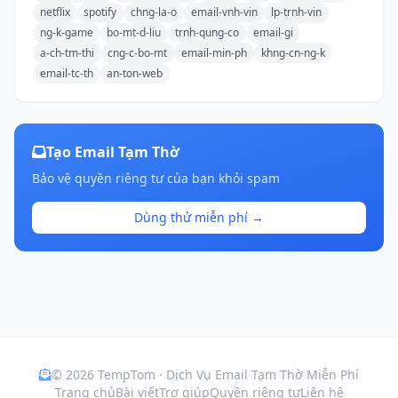
netflix
spotify
chng-la-o
email-vnh-vin
lp-trnh-vin
ng-k-game
bo-mt-d-liu
trnh-qung-co
email-gi
a-ch-tm-thi
cng-c-bo-mt
email-min-ph
khng-cn-ng-k
email-tc-th
an-ton-web
Tạo Email Tạm Thờ
Bảo vệ quyền riêng tư của bạn khỏi spam
Dùng thử miễn phí →
© 2026 TempTom · Dịch Vụ Email Tạm Thờ Miễn Phí
Trang chủ
Bài viết
Trợ giúp
Quyền riêng tư
Liên hệ