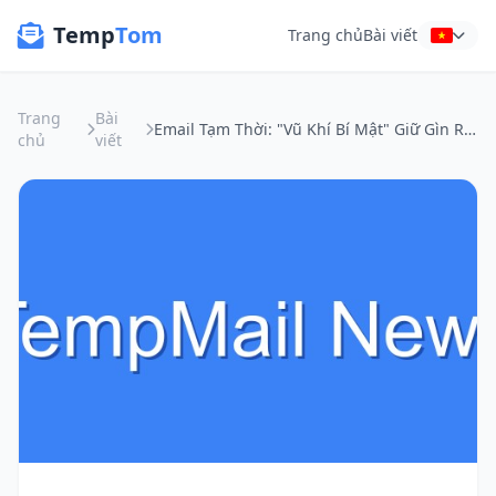
Temp
Tom
Trang chủ
Bài viết
Trang
Bài
Email Tạm Thời: "Vũ Khí Bí Mật" Giữ Gìn Riêng Tư Trên Chợ Trời Online
chủ
viết