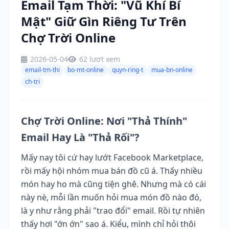
Email Tạm Thời: "Vũ Khí Bí
Mật" Giữ Gìn Riêng Tư Trên
Chợ Trời Online
2026-05-04
62 lượt xem
email-tm-thi
bo-mt-online
quyn-ring-t
mua-bn-online
ch-tri
Chợ Trời Online: Nơi "Thả Thính"
Email Hay Là "Thả Rối"?
Mấy nay tôi cứ hay lướt Facebook Marketplace,
rồi mấy hội nhóm mua bán đồ cũ á. Thấy nhiều
món hay ho mà cũng tiện ghê. Nhưng mà có cái
này nè, mỗi lần muốn hỏi mua món đồ nào đó,
là y như rằng phải "trao đổi" email. Rồi tự nhiên
thấy hơi "ớn ớn" sao á. Kiểu, mình chỉ hỏi thôi