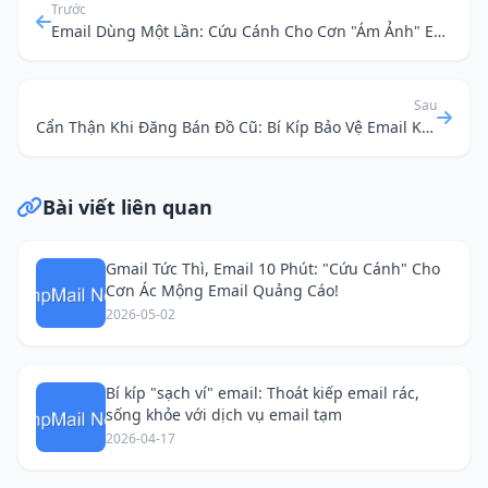
Trước
Email Dùng Một Lần: Cứu Cánh Cho Cơn "Ám Ảnh" Email Quảng Cáo, Mở Khóa Kho Tàng Nội Dung Số
Sau
Cẩn Thận Khi Đăng Bán Đồ Cũ: Bí Kíp Bảo Vệ Email Khỏi "Rác" Từ Chợ Online
Bài viết liên quan
Gmail Tức Thì, Email 10 Phút: "Cứu Cánh" Cho
Cơn Ác Mộng Email Quảng Cáo!
2026-05-02
Bí kíp "sạch ví" email: Thoát kiếp email rác,
sống khỏe với dịch vụ email tạm
2026-04-17