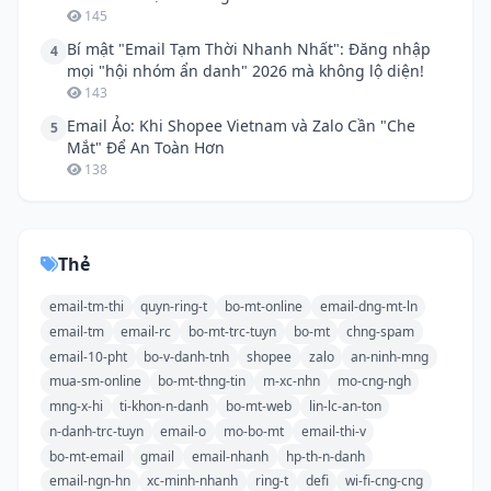
145
Bí mật "Email Tạm Thời Nhanh Nhất": Đăng nhập
4
mọi "hội nhóm ẩn danh" 2026 mà không lộ diện!
143
Email Ảo: Khi Shopee Vietnam và Zalo Cần "Che
5
Mắt" Để An Toàn Hơn
138
Thẻ
email-tm-thi
quyn-ring-t
bo-mt-online
email-dng-mt-ln
email-tm
email-rc
bo-mt-trc-tuyn
bo-mt
chng-spam
email-10-pht
bo-v-danh-tnh
shopee
zalo
an-ninh-mng
mua-sm-online
bo-mt-thng-tin
m-xc-nhn
mo-cng-ngh
mng-x-hi
ti-khon-n-danh
bo-mt-web
lin-lc-an-ton
n-danh-trc-tuyn
email-o
mo-bo-mt
email-thi-v
bo-mt-email
gmail
email-nhanh
hp-th-n-danh
email-ngn-hn
xc-minh-nhanh
ring-t
defi
wi-fi-cng-cng