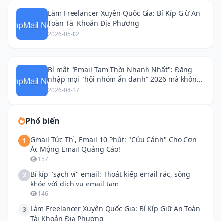
Làm Freelancer Xuyên Quốc Gia: Bí Kíp Giữ An
Toàn Tài Khoản Địa Phương
2026-05-02
Bí mật "Email Tạm Thời Nhanh Nhất": Đăng
nhập mọi "hội nhóm ẩn danh" 2026 mà không
lộ diện!
2026-04-17
Phổ biến
Gmail Tức Thì, Email 10 Phút: "Cứu Cánh" Cho Cơn
1
Ác Mộng Email Quảng Cáo!
157
Bí kíp "sạch ví" email: Thoát kiếp email rác, sống
2
khỏe với dịch vụ email tạm
146
Làm Freelancer Xuyên Quốc Gia: Bí Kíp Giữ An Toàn
3
Tài Khoản Địa Phương