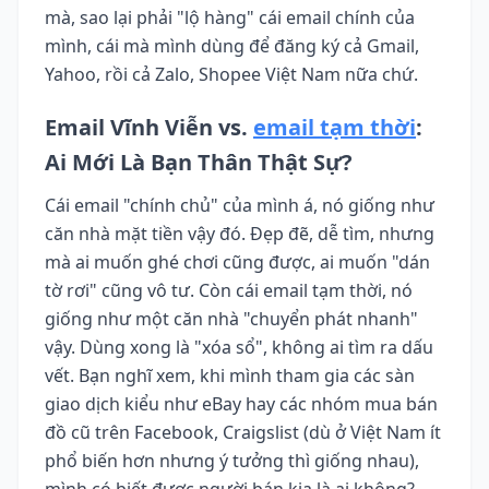
mà, sao lại phải "lộ hàng" cái email chính của
mình, cái mà mình dùng để đăng ký cả Gmail,
Yahoo, rồi cả Zalo, Shopee Việt Nam nữa chứ.
Email Vĩnh Viễn vs.
email tạm thời
:
Ai Mới Là Bạn Thân Thật Sự?
Cái email "chính chủ" của mình á, nó giống như
căn nhà mặt tiền vậy đó. Đẹp đẽ, dễ tìm, nhưng
mà ai muốn ghé chơi cũng được, ai muốn "dán
tờ rơi" cũng vô tư. Còn cái email tạm thời, nó
giống như một căn nhà "chuyển phát nhanh"
vậy. Dùng xong là "xóa sổ", không ai tìm ra dấu
vết. Bạn nghĩ xem, khi mình tham gia các sàn
giao dịch kiểu như eBay hay các nhóm mua bán
đồ cũ trên Facebook, Craigslist (dù ở Việt Nam ít
phổ biến hơn nhưng ý tưởng thì giống nhau),
mình có biết được người bán kia là ai không?