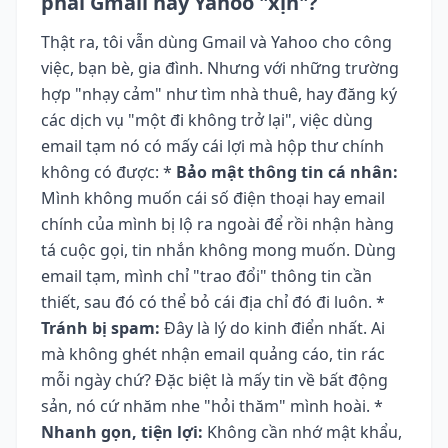
phải Gmail hay Yahoo "xịn"?
Thật ra, tôi vẫn dùng Gmail và Yahoo cho công
việc, bạn bè, gia đình. Nhưng với những trường
hợp "nhạy cảm" như tìm nhà thuê, hay đăng ký
các dịch vụ "một đi không trở lại", việc dùng
email tạm nó có mấy cái lợi mà hộp thư chính
không có được: *
Bảo mật thông tin cá nhân:
Mình không muốn cái số điện thoại hay email
chính của mình bị lộ ra ngoài để rồi nhận hàng
tá cuộc gọi, tin nhắn không mong muốn. Dùng
email tạm, mình chỉ "trao đổi" thông tin cần
thiết, sau đó có thể bỏ cái địa chỉ đó đi luôn. *
Tránh bị spam:
Đây là lý do kinh điển nhất. Ai
mà không ghét nhận email quảng cáo, tin rác
mỗi ngày chứ? Đặc biệt là mấy tin về bất động
sản, nó cứ nhăm nhe "hỏi thăm" mình hoài. *
Nhanh gọn, tiện lợi:
Không cần nhớ mật khẩu,