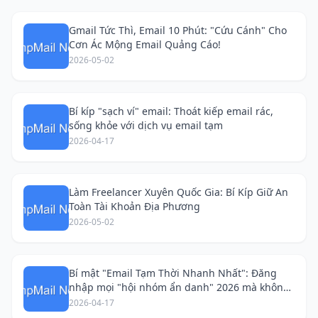
Gmail Tức Thì, Email 10 Phút: "Cứu Cánh" Cho
Cơn Ác Mộng Email Quảng Cáo!
2026-05-02
Bí kíp "sạch ví" email: Thoát kiếp email rác,
sống khỏe với dịch vụ email tạm
2026-04-17
Làm Freelancer Xuyên Quốc Gia: Bí Kíp Giữ An
Toàn Tài Khoản Địa Phương
2026-05-02
Bí mật "Email Tạm Thời Nhanh Nhất": Đăng
nhập mọi "hội nhóm ẩn danh" 2026 mà không
lộ diện!
2026-04-17