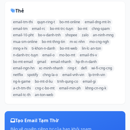
Thẻ
email-tm-thi
quyn-ring-t
bo-mt-online
email-dng-mt-ln
email-tm
email-rc
bo-mt-trc-tuyn
bo-mt
chng-spam
email-10-pht
bo-v-danh-tnh
shopee
zalo
an-ninh-mng
mua-sm-online
bo-mt-thng-tin
m-xc-nhn
mo-cng-ngh
mng-x-hi
ti-khon-n-danh
bo-mt-web
lin-lc-an-ton
n-danh-trc-tuyn
email-o
mo-bo-mt
email-thi-v
bo-mt-email
gmail
email-nhanh
hp-th-n-danh
email-ngn-hn
xc-minh-nhanh
ring-t
defi
wi-fi-cng-cng
netflix
spotify
chng-la-o
email-vnh-vin
lp-trnh-vin
ng-k-game
bo-mt-d-liu
trnh-qung-co
email-gi
a-ch-tm-thi
cng-c-bo-mt
email-min-ph
khng-cn-ng-k
email-tc-th
an-ton-web
Tạo Email Tạm Thờ
Bảo vệ quyền riêng tư của bạn khỏi spam