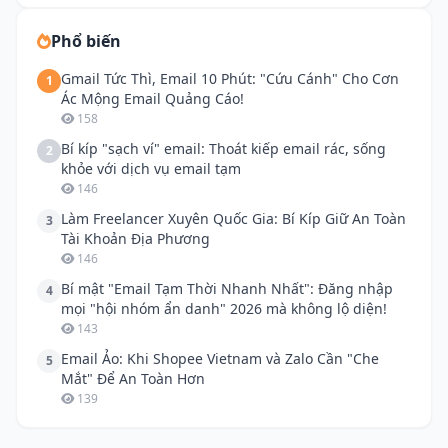
Phổ biến
Gmail Tức Thì, Email 10 Phút: "Cứu Cánh" Cho Cơn
1
Ác Mộng Email Quảng Cáo!
158
Bí kíp "sạch ví" email: Thoát kiếp email rác, sống
2
khỏe với dịch vụ email tạm
146
Làm Freelancer Xuyên Quốc Gia: Bí Kíp Giữ An Toàn
3
Tài Khoản Địa Phương
146
Bí mật "Email Tạm Thời Nhanh Nhất": Đăng nhập
4
mọi "hội nhóm ẩn danh" 2026 mà không lộ diện!
143
Email Ảo: Khi Shopee Vietnam và Zalo Cần "Che
5
Mắt" Để An Toàn Hơn
139