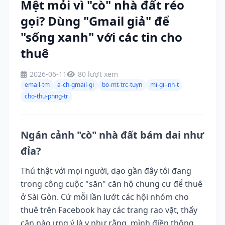
Mệt mỏi vì "cò" nhà đất réo
gọi? Dùng "Gmail giả" để
"sống xanh" với các tin cho
thuê
2026-06-11
80 lượt xem
email-tm
a-ch-gmail-gi
bo-mt-trc-tuyn
mi-gii-nh-t
cho-thu-phng-tr
Ngán cảnh "cò" nhà đất bám dai như
đỉa?
Thú thật với mọi người, dạo gần đây tôi đang
trong công cuộc "săn" căn hộ chung cư để thuê
ở Sài Gòn. Cứ mỗi lần lướt các hội nhóm cho
thuê trên Facebook hay các trang rao vặt, thấy
căn nào ưng ý là y như rằng, mình điền thông