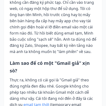
không cần đăng ký phức tạp. Chỉ cần vào trang
web, có ngay một hộp thư để sử dụng. Tôi có
ông bạn tên Minh, hồi trước cũng hay bị mấy
bên bán hàng đa cấp hay mấy app cho vay tài
chính gọi điện hoài vì lỡ điền email vào một cái
form nào đó. Từ hồi biết dùng email tạm, Minh
bảo cuộc sống "sạch sẽ" hẳn. Anh ta dùng nó để
đăng ký Zalo, Shopee, hay bất kỳ nền tảng nào
mà anh ta không muốn bị "làm phiền" về sau.
Làm sao để có một "Gmail giả" xịn
sò?
Thực ra, không có cái gọi là "Gmail giả" theo
đúng nghĩa đen đâu nhé. Google không cho
phép tạo nhiều tài khoản Gmail một cách dễ
dàng như vậy. Cái tôi đang nói đến ở đây là các
dịch vụ
email tạm thời
(temporary email