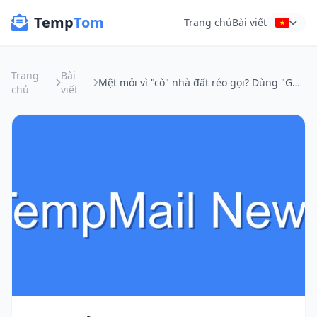
Temp
Tom
Trang chủ
Bài viết
Trang
Bài
Mệt mỏi vì "cò" nhà đất réo gọi? Dùng "Gmail giả" để "sống xanh" với các tin cho thuê
chủ
viết