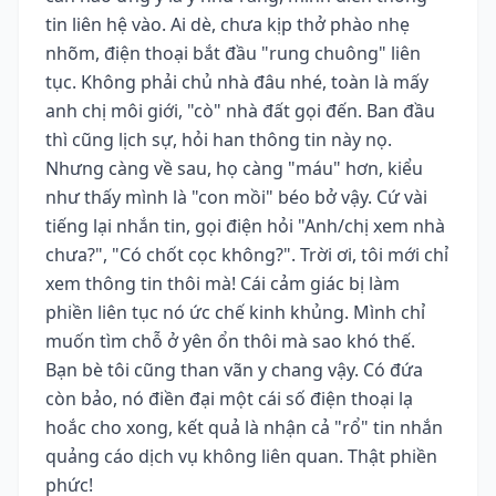
tin liên hệ vào. Ai dè, chưa kịp thở phào nhẹ
nhõm, điện thoại bắt đầu "rung chuông" liên
tục. Không phải chủ nhà đâu nhé, toàn là mấy
anh chị môi giới, "cò" nhà đất gọi đến. Ban đầu
thì cũng lịch sự, hỏi han thông tin này nọ.
Nhưng càng về sau, họ càng "máu" hơn, kiểu
như thấy mình là "con mồi" béo bở vậy. Cứ vài
tiếng lại nhắn tin, gọi điện hỏi "Anh/chị xem nhà
chưa?", "Có chốt cọc không?". Trời ơi, tôi mới chỉ
xem thông tin thôi mà! Cái cảm giác bị làm
phiền liên tục nó ức chế kinh khủng. Mình chỉ
muốn tìm chỗ ở yên ổn thôi mà sao khó thế.
Bạn bè tôi cũng than vãn y chang vậy. Có đứa
còn bảo, nó điền đại một cái số điện thoại lạ
hoắc cho xong, kết quả là nhận cả "rổ" tin nhắn
quảng cáo dịch vụ không liên quan. Thật phiền
phức!