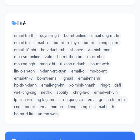
Thẻ
email-tm-thi
quyn-ring-t
bo-mt-online
email-dng-mt-ln
email-tm
email-rc
bo-mt-trc-tuyn
bo-mt
chng-spam
email-10-pht
bo-v-danh-tnh
shopee
an-ninh-mng
mua-sm-online
zalo
bo-mt-thng-tin
m-xc-nhn
mo-cng-ngh
mng-x-hi
ti-khon-n-danh
bo-mt-web
lin-lc-an-ton
n-danh-trc-tuyn
email-o
mo-bo-mt
email-thi-v
bo-mt-email
gmail
email-nhanh
hp-th-n-danh
email-ngn-hn
xc-minh-nhanh
ring-t
defi
wi-fi-cng-cng
netflix
spotify
chng-la-o
email-vnh-vin
lp-trnh-vin
ng-k-game
trnh-qung-co
email-gi
a-ch-tm-thi
cng-c-bo-mt
email-min-ph
khng-cn-ng-k
email-tc-th
bo-mt-d-liu
an-ton-web