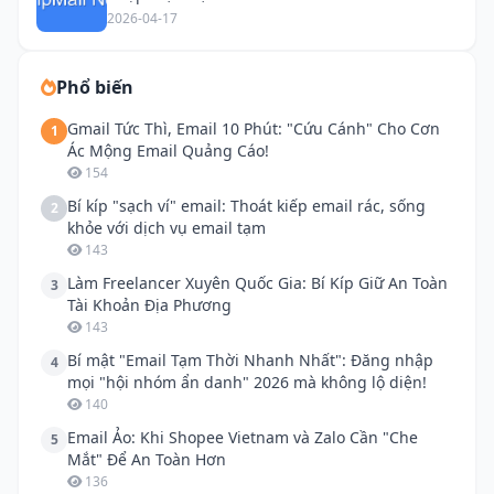
lộ diện!
2026-04-17
Phổ biến
Gmail Tức Thì, Email 10 Phút: "Cứu Cánh" Cho Cơn
1
Ác Mộng Email Quảng Cáo!
154
Bí kíp "sạch ví" email: Thoát kiếp email rác, sống
2
khỏe với dịch vụ email tạm
143
Làm Freelancer Xuyên Quốc Gia: Bí Kíp Giữ An Toàn
3
Tài Khoản Địa Phương
143
Bí mật "Email Tạm Thời Nhanh Nhất": Đăng nhập
4
mọi "hội nhóm ẩn danh" 2026 mà không lộ diện!
140
Email Ảo: Khi Shopee Vietnam và Zalo Cần "Che
5
Mắt" Để An Toàn Hơn
136