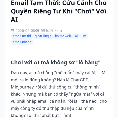
Email Tạm Thời: Cứu Cánh Cho
Quyền Riêng Tư Khi "Chơi" Với
AI
2026-06-08
59 lượt xem
email-tm-thi
quyn-ring-t
bo-mt-web
ai
llm
email-nhanh
Chơi với AI mà không sợ "lộ hàng"
Dạo này, ai mà chẳng "mê mẩn" mấy cái AI, LLM
mới ra lò đúng không? Nào là ChatGPT,
Midjourney, rồi đủ thứ công cụ "thông minh"
khác. Nhưng mà bạn có thấy "ngứa mắt" với cái
vụ phải nhập email cá nhân, rồi lại "thả neo" cho
mấy công ty đó thu thập dữ liệu của mình
không? Tôi thì "phát bực" lắm!