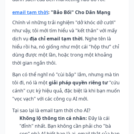
email tạm thời
: "Bảo Bối" Cho Dân Mạng
Chính vì những trải nghiệm "dở khóc dở cười"
như vậy, tôi mới tìm hiểu và "kết thân" với mấy
dịch vụ
địa chỉ email tạm thời
. Nghe tên là
hiểu rồi ha, nó giống như một cái "hộp thư" chỉ
dùng được một lần, hoặc trong một khoảng
thời gian ngắn thôi.
Bạn có thể nghĩ nó "cùi bắp" lắm, nhưng mà tin
tôi đi, nó là một
giải pháp quyền riêng tư
"cứu
cánh" cực kỳ hiệu quả, đặc biệt là khi bạn muốn
"vọc vạch" với các công cụ AI mới.
Tại sao lại là email tạm thời cho AI?
Không lộ thông tin cá nhân:
Đây là cái
"đỉnh" nhất. Bạn không cần phải cho "bà
con" nhà AI biết bạn là ai, email thật của bạn