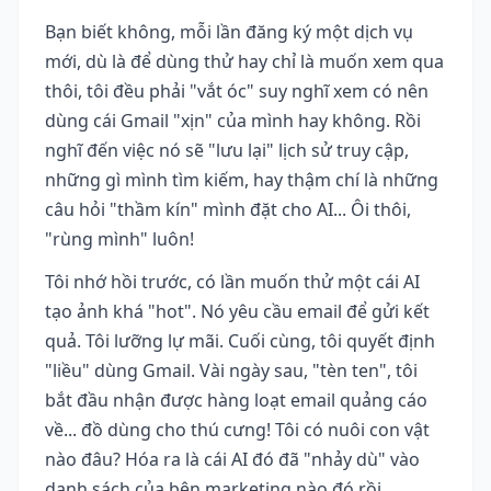
Bạn biết không, mỗi lần đăng ký một dịch vụ
mới, dù là để dùng thử hay chỉ là muốn xem qua
thôi, tôi đều phải "vắt óc" suy nghĩ xem có nên
dùng cái Gmail "xịn" của mình hay không. Rồi
nghĩ đến việc nó sẽ "lưu lại" lịch sử truy cập,
những gì mình tìm kiếm, hay thậm chí là những
câu hỏi "thầm kín" mình đặt cho AI... Ôi thôi,
"rùng mình" luôn!
Tôi nhớ hồi trước, có lần muốn thử một cái AI
tạo ảnh khá "hot". Nó yêu cầu email để gửi kết
quả. Tôi lưỡng lự mãi. Cuối cùng, tôi quyết định
"liều" dùng Gmail. Vài ngày sau, "tèn ten", tôi
bắt đầu nhận được hàng loạt email quảng cáo
về... đồ dùng cho thú cưng! Tôi có nuôi con vật
nào đâu? Hóa ra là cái AI đó đã "nhảy dù" vào
danh sách của bên marketing nào đó rồi.