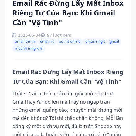
Email Rác Đừng Lấy Mất Inbox
Riêng Tư Của Bạn: Khi Gmail
Cần "Vệ Tinh"
2026-06-04
97 lượt xem
email-tm-thi
email-rc
bo-mt-online
email-ring-t
gmail
n-danh-mng-x-hi
Email Rác Đừng Lấy Mất Inbox Riêng
Tư Của Bạn: Khi Gmail Cần "Vệ Tinh"
Thật sự, ai lại thích cái cảm giác mở hộp thư
Gmail hay Yahoo lên mà thấy nó ngập tràn
những email quảng cáo, khuyến mãi không mời
mà đến không? Tôi thì chắc chắn không. Mỗi lần
đăng ký một dịch vụ mới, dù là trên Shopee hay
một cái app lạ hoắc, kiểu gì cũng có cái ô "nhập