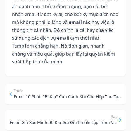
ẩn danh hơn. Thử tưởng tượng, bạn có thể
nhận email từ bất kỳ ai, cho bất kỳ mục đích nào
mà không phải lo lắng về
email rác
hay việc lộ
thông tin cá nhân. Đó chính là cái hay của việc
sử dụng các dịch vụ email tạm thời như
TempTom chẳng hạn. Nó đơn giản, nhanh
chóng và hiệu quả, giúp bạn lấy lại quyền kiểm
soát hộp thư của mình.
Trước
Email 10 Phút: "Bí Kíp" Cứu Cánh Khi Cần Hộp Thư Tạm Thời Để "Săn" Khóa Học Miễn Phí
Sau
Email Giả Xác Minh: Bí Kíp Giữ Gìn Profile Lập Trình Viên Khỏi Rác Điện Tử