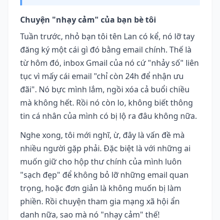
Chuyện "nhạy cảm" của bạn bè tôi
Tuần trước, nhỏ bạn tôi tên Lan có kể, nó lỡ tay
đăng ký một cái gì đó bằng email chính. Thế là
từ hôm đó, inbox Gmail của nó cứ "nhảy số" liên
tục vì mấy cái email "chỉ còn 24h để nhận ưu
đãi". Nó bực mình lắm, ngồi xóa cả buổi chiều
mà không hết. Rồi nó còn lo, không biết thông
tin cá nhân của mình có bị lộ ra đâu không nữa.
Nghe xong, tôi mới nghĩ, ừ, đây là vấn đề mà
nhiều người gặp phải. Đặc biệt là với những ai
muốn giữ cho hộp thư chính của mình luôn
"sạch đẹp" để không bỏ lỡ những email quan
trọng, hoặc đơn giản là không muốn bị làm
phiền. Rồi chuyện tham gia mạng xã hội ẩn
danh nữa, sao mà nó "nhạy cảm" thế!