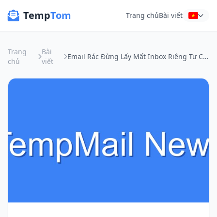
Temp
Tom
Trang chủ
Bài viết
Trang
Bài
Email Rác Đừng Lấy Mất Inbox Riêng Tư Của Bạn: Khi Gmail Cần "Vệ Tinh"
chủ
viết