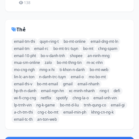
138
Thẻ
email-tm-thi
quyn-ring-t
bo-mt-online
email-dng-mt-ln
email-tm
email-rc
bo-mt-trc-tuyn
bo-mt
chng-spam
email-10-pht
bo-v-danh-tnh
shopee
an-ninh-mng
mua-sm-online
zalo
bo-mt-thng-tin
m-xc-nhn
mo-cng-ngh
mng-x-hi
ti-khon-n-danh
bo-mt-web
lin-lc-an-ton
n-danh-trc-tuyn
email-o
mo-bo-mt
email-thi-v
bo-mt-email
gmail
email-nhanh
hp-th-n-danh
email-ngn-hn
xc-minh-nhanh
ring-t
defi
wi-fi-cng-cng
netflix
spotify
chng-la-o
email-vnh-vin
lp-trnh-vin
ng-k-game
bo-mt-d-liu
trnh-qung-co
email-gi
a-ch-tm-thi
cng-c-bo-mt
email-min-ph
khng-cn-ng-k
email-tc-th
an-ton-web