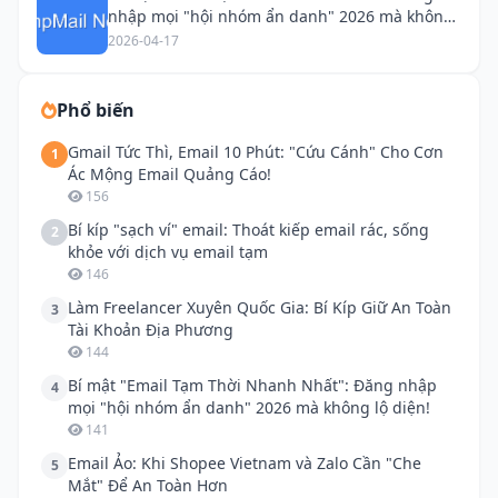
nhập mọi "hội nhóm ẩn danh" 2026 mà không
lộ diện!
2026-04-17
Phổ biến
Gmail Tức Thì, Email 10 Phút: "Cứu Cánh" Cho Cơn
1
Ác Mộng Email Quảng Cáo!
156
Bí kíp "sạch ví" email: Thoát kiếp email rác, sống
2
khỏe với dịch vụ email tạm
146
Làm Freelancer Xuyên Quốc Gia: Bí Kíp Giữ An Toàn
3
Tài Khoản Địa Phương
144
Bí mật "Email Tạm Thời Nhanh Nhất": Đăng nhập
4
mọi "hội nhóm ẩn danh" 2026 mà không lộ diện!
141
Email Ảo: Khi Shopee Vietnam và Zalo Cần "Che
5
Mắt" Để An Toàn Hơn