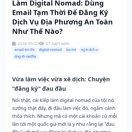
Làm Digital Nomad: Dùng
Email Tạm Thời Để Đăng Ký
Dịch Vụ Địa Phương An Toàn
Như Thế Nào?
2026-05-07
57 lượt xem
email-tm-thi
digital-nomad
bo-mt
ng-k-dch-v
dng-th-netflix
Vừa làm việc vừa xê dịch: Chuyện
"đăng ký" đau đầu
Nói thật, cái kiếp làm digital nomad của tôi nó
sướng thật đấy, đi đâu làm việc đó, ngắm cảnh
thỏa thích. Nhưng mà có một cái khoản cứ mỗi
lần tới một quốc gia mới là y như rằng lại "đau
đầu" với mấy vụ đăng ký dịch vụ địa phương.