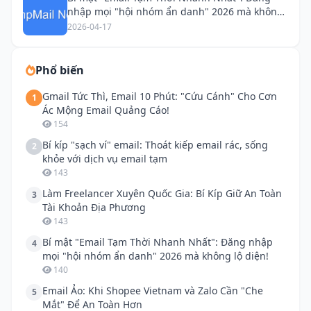
nhập mọi "hội nhóm ẩn danh" 2026 mà không
lộ diện!
2026-04-17
Phổ biến
Gmail Tức Thì, Email 10 Phút: "Cứu Cánh" Cho Cơn
1
Ác Mộng Email Quảng Cáo!
154
Bí kíp "sạch ví" email: Thoát kiếp email rác, sống
2
khỏe với dịch vụ email tạm
143
Làm Freelancer Xuyên Quốc Gia: Bí Kíp Giữ An Toàn
3
Tài Khoản Địa Phương
143
Bí mật "Email Tạm Thời Nhanh Nhất": Đăng nhập
4
mọi "hội nhóm ẩn danh" 2026 mà không lộ diện!
140
Email Ảo: Khi Shopee Vietnam và Zalo Cần "Che
5
Mắt" Để An Toàn Hơn