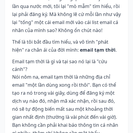
lần qua nước mới, tôi lại "mò mẫm" tìm hiểu, rồi
lại phải đăng ký. Mà không lẽ cứ mỗi lần như vậy
lại "tống" một cái email mới vào cái list email cá
nhân của mình sao? Không ổn chút nào!
Thế là tôi bắt đầu tìm hiểu, và vô tình "phát
hiện" ra chân ái của đời mình:
email tạm thời
.
Email tạm thời là gì và tại sao nó lại là "cứu
cánh"?
Nói nôm na, email tạm thời là những địa chỉ
email "một lần dùng xong rồi thôi". Bạn có thể
tạo ra nó trong vài giây, dùng để đăng ký một
dịch vụ nào đó, nhận mã xác nhận, rồi sau đó,
nó sẽ tự động biến mất sau một khoảng thời
gian nhất định (thường là vài phút đến vài giờ).
Bạn không cần phải khai báo thông tin cá nhân
gì nhiều, thậm chí không cần mật khẩu.