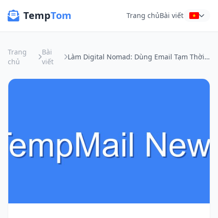
Temp
Tom
Trang chủ
Bài viết
Trang
Bài
Làm Digital Nomad: Dùng Email Tạm Thời Để Đăng Ký Dịch Vụ Địa Phương An Toàn Như Thế Nào?
chủ
viết