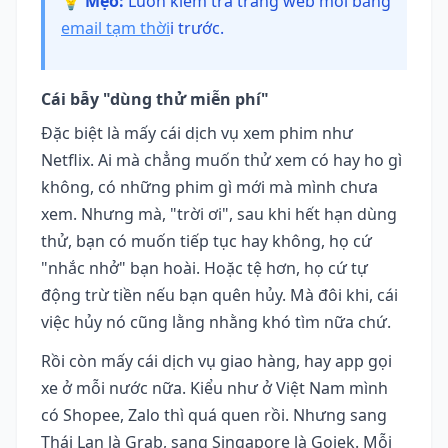
💡 Mẹo:
Luôn kiểm tra trang web mới bằng
email tạm thời
i trước.
Cái bẫy "dùng thử miễn phí"
Đặc biệt là mấy cái dịch vụ xem phim như
Netflix. Ai mà chẳng muốn thử xem có hay ho gì
không, có những phim gì mới mà mình chưa
xem. Nhưng mà, "trời ơi", sau khi hết hạn dùng
thử, bạn có muốn tiếp tục hay không, họ cứ
"nhắc nhở" bạn hoài. Hoặc tệ hơn, họ cứ tự
động trừ tiền nếu bạn quên hủy. Mà đôi khi, cái
việc hủy nó cũng lằng nhằng khó tìm nữa chứ.
Rồi còn mấy cái dịch vụ giao hàng, hay app gọi
xe ở mỗi nước nữa. Kiểu như ở Việt Nam mình
có Shopee, Zalo thì quá quen rồi. Nhưng sang
Thái Lan là Grab, sang Singapore là Gojek. Mỗi