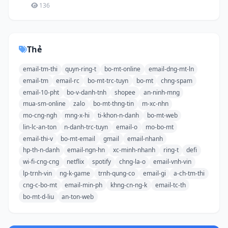
136
Thẻ
email-tm-thi
quyn-ring-t
bo-mt-online
email-dng-mt-ln
email-tm
email-rc
bo-mt-trc-tuyn
bo-mt
chng-spam
email-10-pht
bo-v-danh-tnh
shopee
an-ninh-mng
mua-sm-online
zalo
bo-mt-thng-tin
m-xc-nhn
mo-cng-ngh
mng-x-hi
ti-khon-n-danh
bo-mt-web
lin-lc-an-ton
n-danh-trc-tuyn
email-o
mo-bo-mt
email-thi-v
bo-mt-email
gmail
email-nhanh
hp-th-n-danh
email-ngn-hn
xc-minh-nhanh
ring-t
defi
wi-fi-cng-cng
netflix
spotify
chng-la-o
email-vnh-vin
lp-trnh-vin
ng-k-game
trnh-qung-co
email-gi
a-ch-tm-thi
cng-c-bo-mt
email-min-ph
khng-cn-ng-k
email-tc-th
bo-mt-d-liu
an-ton-web