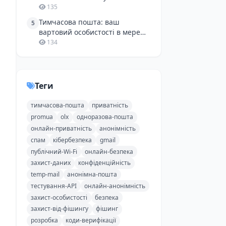
спаму і зайвих клопотів
135
Тимчасова пошта: ваш
5
вартовий особистості в мережі,
особливо для розробників
134
Теги
тимчасова-пошта
приватність
promua
olx
одноразова-пошта
онлайн-приватність
анонімність
спам
кібербезпека
gmail
публічний-Wi-Fi
онлайн-безпека
захист-даних
конфіденційність
temp-mail
анонімна-пошта
тестування-API
онлайн-анонімність
захист-особистості
безпека
захист-від-фішингу
фішинг
розробка
коди-верифікації