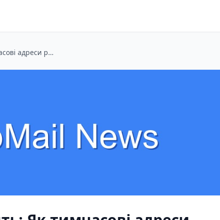
Пошта на одну мить: Як тимчасові адреси рятують мій Gmail від спаму
ть: Як тимчасові адреси