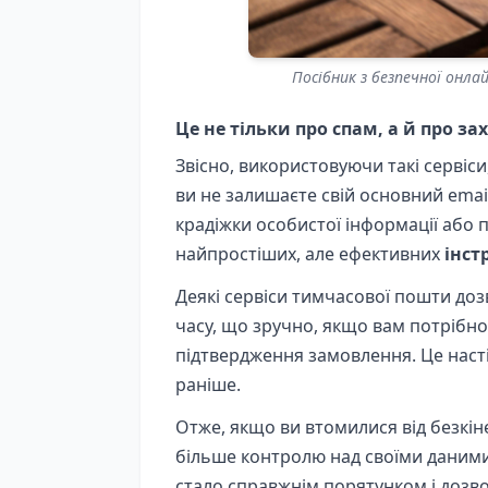
Посібник з безпечної онл
Це не тільки про спам, а й про за
Звісно, використовуючи такі сервіс
ви не залишаєте свій основний email
крадіжки особистої інформації або 
найпростіших, але ефективних
інст
Деякі сервіси тимчасової пошти до
часу, що зручно, якщо вам потрібн
підтвердження замовлення. Це наст
раніше.
Отже, якщо ви втомилися від безкін
більше контролю над своїми даними
стало справжнім порятунком і дозво