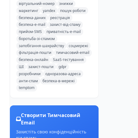
віртуальний-номер
знижки
маркетинг
yandex
пошук-роботи
безпека-даних
реєстрація
безпека-e-mail
захист-від-спаму
прийом-SMS
приватність-e-mail
боротьба-зі-спамом
запобігання-шахрайству
соцмережі
фільтрація-пошти
тимчасовий-email
безпека-онлайн
SaaS-тестування
ШІ
захист-пошти
gdpr
розробники
одноразова-адреса
анти-спам
безпека-в-мережі
temptom
Створити Тимчасовий
Email
Захистіть свою конфіденційність
від спаму