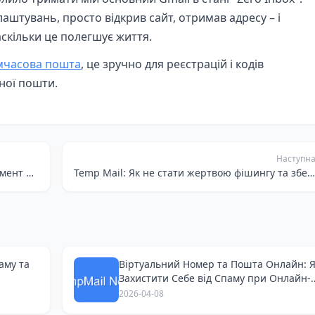
аштувань, просто відкрив сайт, отримав адресу – і
аскільки це полегшує життя.
мчасова пошта
, це зручно для реєстрацій і кодів
ної пошти.
Наступн
Одноразова пошта: мій секретний інструмент для тестування SaaS та захисту від спаму
Temp Mail: Як не стати жертвою фішингу та зберегти онлайн-приватність
аму та
Віртуальний Номер та Пошта Онлайн: 
Захистити Себе від Спаму при Онлайн-
Покупках
2026-04-08