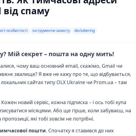
 від спаму
ист-особистості
інструменти-захисту
decluttering
? Мій секрет – пошта на одну мить!
лися, чому ваш основний email, скажімо, Gmail чи
авжнє звалище? Я вже не кажу про те, що відбувається,
 локальних сайтах типу OLX Ukraine чи Prom.ua – там
Кожен новий сервіс, кожна підписка – і ось тобі купа
ідписуватися місяцями. Або ще гірше, коли забуваєш, на
ропозиції, які тобі зовсім не потрібні.
 тимчасової пошти
. Спочатку я ставився до них