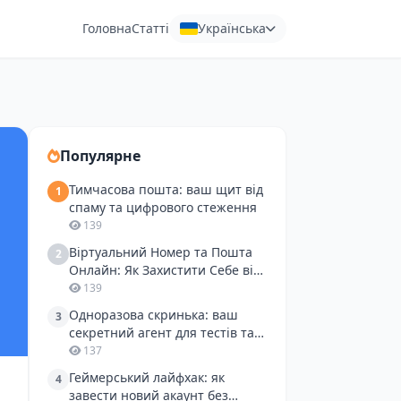
Головна
Статті
Українська
Популярне
Тимчасова пошта: ваш щит від
1
спаму та цифрового стеження
139
Віртуальний Номер та Пошта
2
Онлайн: Як Захистити Себе від
Спаму при Онлайн-Покупках
139
Одноразова скринька: ваш
3
секретний агент для тестів та
захисту від спаму
137
Геймерський лайфхак: як
4
завести новий акаунт без