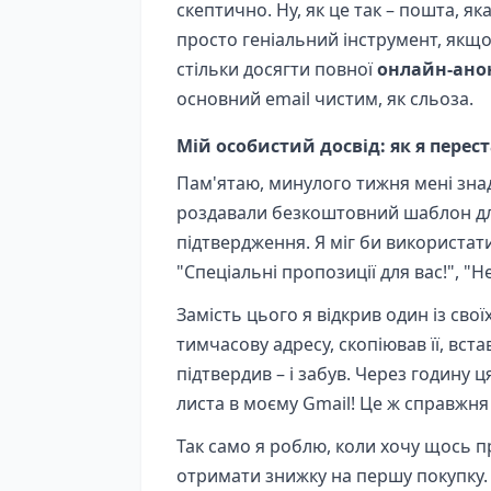
скептично. Ну, як це так – пошта, як
просто геніальний інструмент, якщо
стільки досягти повної
онлайн-ано
основний email чистим, як сльоза.
Мій особистий досвід: як я перес
Пам'ятаю, минулого тижня мені зна
роздавали безкоштовний шаблон для 
підтвердження. Я міг би використати 
"Спеціальні пропозиції для вас!", "Н
Замість цього я відкрив один із св
тимчасову адресу, скопіював її, вст
підтвердив – і забув. Через годину 
листа в моєму Gmail! Це ж справжня ма
Так само я роблю, коли хочу щось п
отримати знижку на першу покупку. 