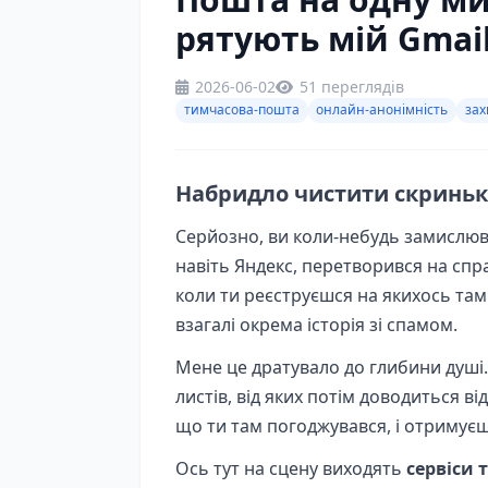
рятують мій Gmail
2026-06-02
51 переглядів
тимчасова-пошта
онлайн-анонімність
зах
Набридло чистити скриньку
Серйозно, ви коли-небудь замислюва
навіть Яндекс, перетворився на спр
коли ти реєструєшся на якихось там
взагалі окрема історія зі спамом.
Мене це дратувало до глибини душі. 
листів, від яких потім доводиться в
що ти там погоджувався, і отримуєш п
Ось тут на сцену виходять
сервіси