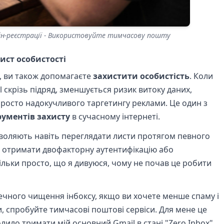
айн-реєстрації - Використовуйте тимчасову пошту
хист особистості
и, ви також допомагаєте
захистити особистість
. Коли
 скрізь підряд, зменшується ризик витоку даних,
просто надокучливого таргетингу реклами. Це один з
рументів захисту
в сучасному інтернеті.
зволяють навіть переглядати листи протягом певного
о отримати двофакторну аутентифікацію або
ільки просто, що я дивуюся, чому не почав це робити
ечного чищення інбоксу, якщо ви хочете менше спаму і
, спробуйте тимчасові поштові сервіси. Для мене це
лило тримати мій основний Gmail в стані "Zero Inbox".