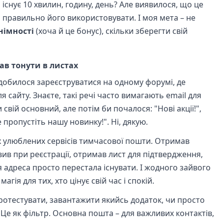
а існує 10 хвилин, годину, день? Але виявилося, що це
 правильно його використовувати. І моя мета – не
німності
(хоча й це бонус), скільки зберегти свій
тав тонути в листах
добилося зареєструватися на одному форумі, де
сайту. Знаєте, такі речі часто вимагають email для
свій основний, але потім би почалося: "Нові акції!",
е пропустіть нашу новинку!". Ні, дякую.
оїх улюблених сервісів тимчасової пошти. Отримав
авив при реєстрації, отримав лист для підтвердження,
ця адреса просто перестала існувати. І жодного зайвого
гія для тих, хто цінує свій час і спокій.
ротестувати, завантажити якийсь додаток, чи просто
Це як фільтр. Основна пошта – для важливих контактів,