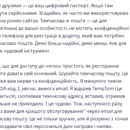
я з друзями — це ваш цифровий паспорт. Якщо там
бути серйозними. Згадаймо, як часто ми використовуємо
 на різних сайтах. Тимчасова ж пошта — це для
в'язана до вашої особистості, не містить конфіденційної
 телефону для реєстрації в додатку, який вам потрібен
мчасової пошти. Деякі більш надійні, деякі менш. Але для
це чудовий інструмент.
 що для доступу до чогось простого, як ресторанне
йте давати свій основний. Шукайте тимчасову пошту. Це
же вам нерви та конфіденційність. Я минулого тижня
 QR-код. І, звісно, вимога email. Я відкрив TempTom (це
бається), скопіював тимчасову адресу, вставив, отримав
льше не приходило. І це чудово. Тож, наступного разу,
з вами для кращого обслуговування" через email для
сову пошту. Це не тільки зручно, але й розумно з точки
оздавати свої персональні дані направо і наліво,