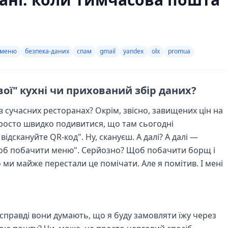
-меню
безпека-даних
спам
gmail
yandex
olx
promua
ої" кухні чи прихований збір даних?
в сучасних ресторанах? Окрім, звісно, завищених цін на
просто швидко подивитися, що там сьогодні
відскануйте QR-код". Ну, скануєш. А далі? А далі —
щоб побачити меню". Серйозно? Щоб побачити борщ і
 ми майже перестали це помічати. Але я помітив. І мені
 справді вони думають, що я буду замовляти їжу через