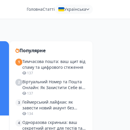
Головна
Статті
Українська
Популярне
Тимчасова пошта: ваш щит від
1
спаму та цифрового стеження
137
Віртуальний Номер та Пошта
2
Онлайн: Як Захистити Себе від
Спаму при Онлайн-Покупках
137
Геймерський лайфхак: як
3
завести новий акаунт без
спаму і зайвих клопотів
134
Одноразова скринька: ваш
4
секретний агент для тестів та