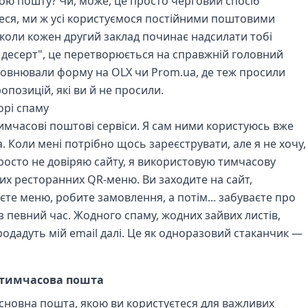
вою пошту? Чи, може, це просто черговий спосіб
теся, ми ж усі користуємося постійними поштовими
І коли кожен другий заклад починає надсилати тобі
 десерт", це перетворюється на справжній головний
заповнювали форму на OLX чи Prom.ua, де теж просили
опозицій, які ви й не просили.
морі спаму
имчасові поштові сервіси. Я сам ними користуюсь вже
а. Коли мені потрібно щось зареєструвати, але я не хочу,
росто не довіряю сайту, я використовую тимчасову
цих ресторанних QR-меню. Ви заходите на сайт,
єте меню, робите замовлення, а потім... забуваєте про
з певний час. Жодного спаму, жодних зайвих листів,
одадуть мій email далі. Це як одноразовий стаканчик —
. тимчасова пошта
сновна пошта, якою ви користуєтеся для важливих