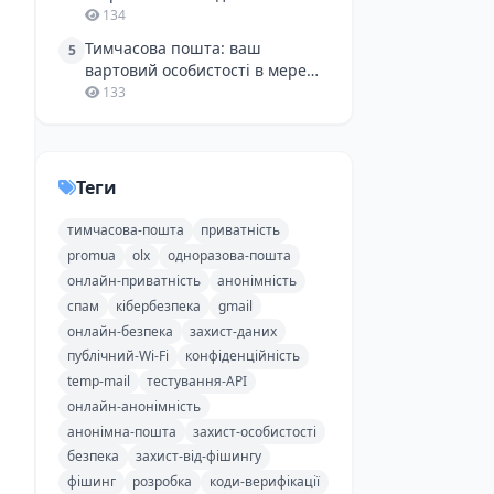
захисту від спаму
134
Тимчасова пошта: ваш
5
вартовий особистості в мережі,
особливо для розробників
133
Теги
тимчасова-пошта
приватність
promua
olx
одноразова-пошта
онлайн-приватність
анонімність
спам
кібербезпека
gmail
онлайн-безпека
захист-даних
публічний-Wi-Fi
конфіденційність
temp-mail
тестування-API
онлайн-анонімність
анонімна-пошта
захист-особистості
безпека
захист-від-фішингу
фішинг
розробка
коди-верифікації