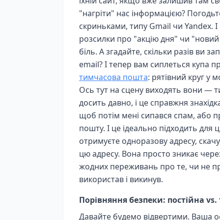
їхній сайт, якщо вже залишив там с
"нагріти" нас інформацією? Погодь
скриньками, типу Gmail чи Yandex. 
розсилки про "акцію дня" чи "новий
біль. А згадайте, скільки разів ви 
email? І тепер вам сиплеться купа пр
тимчасова пошта
: рятівний круг у 
Ось тут на сцену виходять вони — т
досить давно, і це справжня знахідк
щоб потім мені сипався спам, або п
пошту. І це ідеально підходить для 
отримуєте одноразову адресу, скачу
цю адресу. Вона просто зникає чере
жодних переживань про те, чи не пр
використав і викинув.
Порівняння безпеки: постійна vs
Давайте будемо відвертими. Ваша о