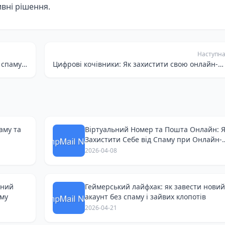
ивні рішення.
Наступн
Тимчасова пошта: як отримати Gmail без спаму та зберегти приватність онлайн
Цифрові кочівники: Як захистити свою онлайн-приватність при реєстрації на українських сервісах
аму та
Віртуальний Номер та Пошта Онлайн: 
Захистити Себе від Спаму при Онлайн-
Покупках
2026-04-08
тний
Геймерський лайфхак: як завести новий
аму
акаунт без спаму і зайвих клопотів
2026-04-21