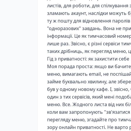
листів, для роботи, для спілкуванн
зламають акаунт, наслідки можуть 
ту ж пошту для відновлення паролів
"одноразових" завдань. Вона не при
інформації. Це як тимчасовий номер
лише раз. Звісно, є різні сервіси ти
таких дрібниць, як перегляд меню, 
Гід з приватності: як захистити себе
Моя порада проста: якщо ви бачите,
меню, вимагають email, не поспіша
займе буквально хвилину, але збере
був у одному новому кафе. І, звісно,
один з тих сервісів, який мені подо
меню. Все. Жодного листа від них бі
коли вам запропонують "зв'язатися 
перегляду меню, згадайте про тимча
зору онлайн приватності. Не варто р