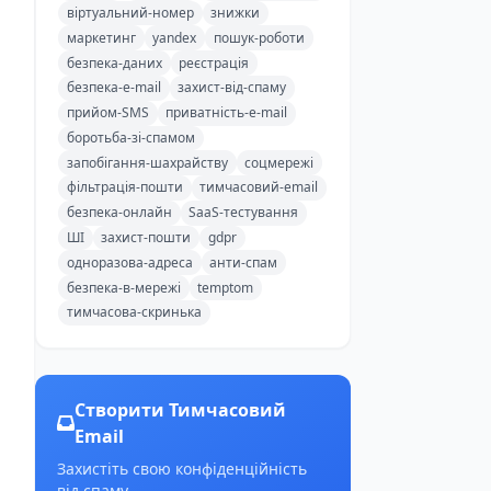
віртуальний-номер
знижки
маркетинг
yandex
пошук-роботи
безпека-даних
реєстрація
безпека-e-mail
захист-від-спаму
прийом-SMS
приватність-e-mail
боротьба-зі-спамом
запобігання-шахрайству
соцмережі
фільтрація-пошти
тимчасовий-email
безпека-онлайн
SaaS-тестування
ШІ
захист-пошти
gdpr
одноразова-адреса
анти-спам
безпека-в-мережі
temptom
тимчасова-скринька
Створити Тимчасовий
Email
Захистіть свою конфіденційність
від спаму