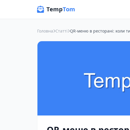
Temp
Tom
Головна
Статті
QR-меню в рестор