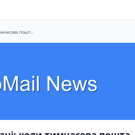
QR-меню в ресторані: коли тимчасова пошта рятує від спаму
ані: коли тимчасова пошта