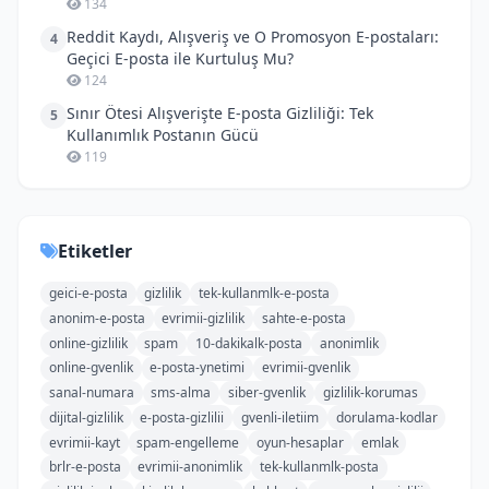
134
Reddit Kaydı, Alışveriş ve O Promosyon E-postaları:
4
Geçici E-posta ile Kurtuluş Mu?
124
Sınır Ötesi Alışverişte E-posta Gizliliği: Tek
5
Kullanımlık Postanın Gücü
119
Etiketler
geici-e-posta
gizlilik
tek-kullanmlk-e-posta
anonim-e-posta
evrimii-gizlilik
sahte-e-posta
online-gizlilik
spam
10-dakikalk-posta
anonimlik
online-gvenlik
e-posta-ynetimi
evrimii-gvenlik
sanal-numara
sms-alma
siber-gvenlik
gizlilik-korumas
dijital-gizlilik
e-posta-gizlilii
gvenli-iletiim
dorulama-kodlar
evrimii-kayt
spam-engelleme
oyun-hesaplar
emlak
brlr-e-posta
evrimii-anonimlik
tek-kullanmlk-posta