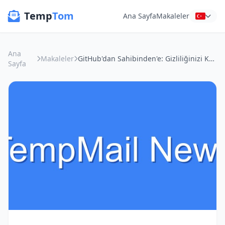
Temp
Tom
Ana Sayfa
Makaleler
Ana
Makaleler
GitHub'dan Sahibinden'e: Gizliliğinizi Koruyan Geçici E-posta Kalkanı
Sayfa