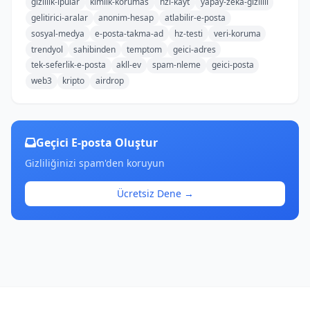
gizlilik-ipular
kimlik-korumas
hzl-kayt
yapay-zeka-gizlilii
gelitirici-aralar
anonim-hesap
atlabilir-e-posta
sosyal-medya
e-posta-takma-ad
hz-testi
veri-koruma
trendyol
sahibinden
temptom
geici-adres
tek-seferlik-e-posta
akll-ev
spam-nleme
geici-posta
web3
kripto
airdrop
Geçici E-posta Oluştur
Gizliliğinizi spam'den koruyun
Ücretsiz Dene →