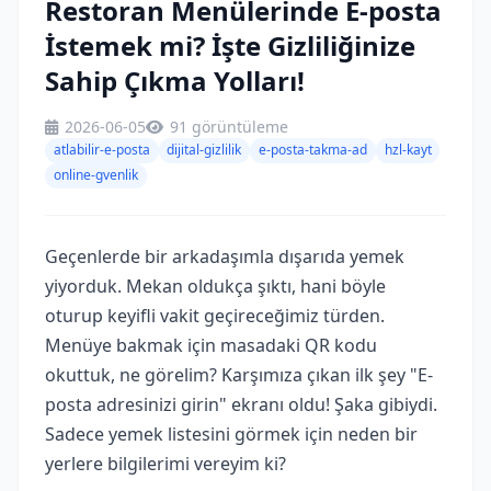
Restoran Menülerinde E-posta
İstemek mi? İşte Gizliliğinize
Sahip Çıkma Yolları!
2026-06-05
91 görüntüleme
atlabilir-e-posta
dijital-gizlilik
e-posta-takma-ad
hzl-kayt
online-gvenlik
Geçenlerde bir arkadaşımla dışarıda yemek
yiyorduk. Mekan oldukça şıktı, hani böyle
oturup keyifli vakit geçireceğimiz türden.
Menüye bakmak için masadaki QR kodu
okuttuk, ne görelim? Karşımıza çıkan ilk şey "E-
posta adresinizi girin" ekranı oldu! Şaka gibiydi.
Sadece yemek listesini görmek için neden bir
yerlere bilgilerimi vereyim ki?