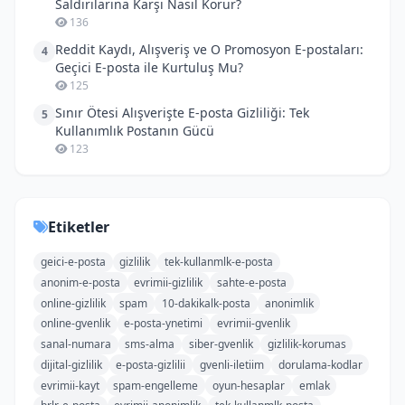
Saldırılarına Karşı Nasıl Korur?
136
Reddit Kaydı, Alışveriş ve O Promosyon E-postaları:
4
Geçici E-posta ile Kurtuluş Mu?
125
Sınır Ötesi Alışverişte E-posta Gizliliği: Tek
5
Kullanımlık Postanın Gücü
123
Etiketler
geici-e-posta
gizlilik
tek-kullanmlk-e-posta
anonim-e-posta
evrimii-gizlilik
sahte-e-posta
online-gizlilik
spam
10-dakikalk-posta
anonimlik
online-gvenlik
e-posta-ynetimi
evrimii-gvenlik
sanal-numara
sms-alma
siber-gvenlik
gizlilik-korumas
dijital-gizlilik
e-posta-gizlilii
gvenli-iletiim
dorulama-kodlar
evrimii-kayt
spam-engelleme
oyun-hesaplar
emlak