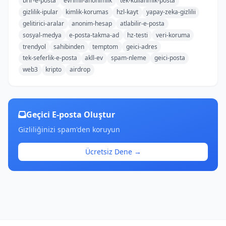
brlr-e-posta
evrimii-anonimlik
tek-kullanmlk-posta
gizlilik-ipular
kimlik-korumas
hzl-kayt
yapay-zeka-gizlilii
gelitirici-aralar
anonim-hesap
atlabilir-e-posta
sosyal-medya
e-posta-takma-ad
hz-testi
veri-koruma
trendyol
sahibinden
temptom
geici-adres
tek-seferlik-e-posta
akll-ev
spam-nleme
geici-posta
web3
kripto
airdrop
Geçici E-posta Oluştur
Gizliliğinizi spam'den koruyun
Ücretsiz Dene →