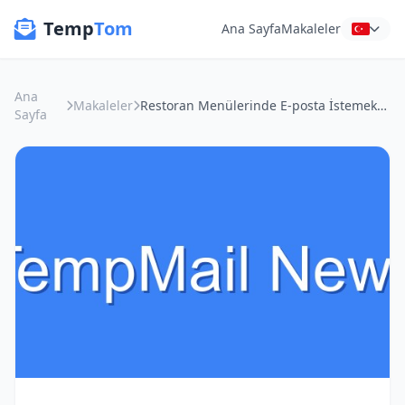
Temp
Tom
Ana Sayfa
Makaleler
Ana
Makaleler
Restoran Menülerinde E-posta İstemek mi? İşte Gizliliğinize Sahip Çıkma Yolları!
Sayfa