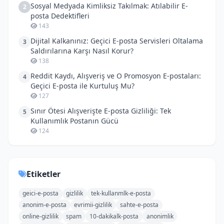
Sosyal Medyada Kimliksiz Takılmak: Atılabilir E-
2
posta Dedektifleri
143
Dijital Kalkanınız: Geçici E-posta Servisleri Oltalama
3
Saldırılarına Karşı Nasıl Korur?
138
Reddit Kaydı, Alışveriş ve O Promosyon E-postaları:
4
Geçici E-posta ile Kurtuluş Mu?
127
Sınır Ötesi Alışverişte E-posta Gizliliği: Tek
5
Kullanımlık Postanın Gücü
124
Etiketler
geici-e-posta
gizlilik
tek-kullanmlk-e-posta
anonim-e-posta
evrimii-gizlilik
sahte-e-posta
online-gizlilik
spam
10-dakikalk-posta
anonimlik