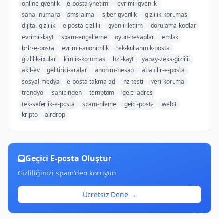
online-gvenlik
e-posta-ynetimi
evrimii-gvenlik
sanal-numara
sms-alma
siber-gvenlik
gizlilik-korumas
dijital-gizlilik
e-posta-gizlilii
gvenli-iletiim
dorulama-kodlar
evrimii-kayt
spam-engelleme
oyun-hesaplar
emlak
brlr-e-posta
evrimii-anonimlik
tek-kullanmlk-posta
gizlilik-ipular
kimlik-korumas
hzl-kayt
yapay-zeka-gizlilii
akll-ev
gelitirici-aralar
anonim-hesap
atlabilir-e-posta
sosyal-medya
e-posta-takma-ad
hz-testi
veri-koruma
trendyol
sahibinden
temptom
geici-adres
tek-seferlik-e-posta
spam-nleme
geici-posta
web3
kripto
airdrop
Geçici E-posta Oluştur
Gizliliğinizi spam'den koruyun
Ücretsiz Dene →