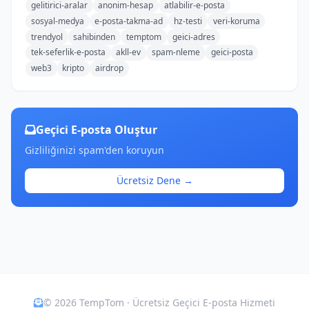
gelitirici-aralar
anonim-hesap
atlabilir-e-posta
sosyal-medya
e-posta-takma-ad
hz-testi
veri-koruma
trendyol
sahibinden
temptom
geici-adres
tek-seferlik-e-posta
akll-ev
spam-nleme
geici-posta
web3
kripto
airdrop
Geçici E-posta Oluştur
Gizliliğinizi spam'den koruyun
Ücretsiz Dene →
© 2026 TempTom · Ücretsiz Geçici E-posta Hizmeti