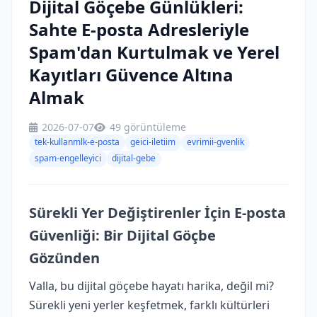
Dijital Göçebe Günlükleri:
Sahte E-posta Adresleriyle
Spam'dan Kurtulmak ve Yerel
Kayıtları Güvence Altına
Almak
2026-07-07
49 görüntüleme
tek-kullanmlk-e-posta
geici-iletiim
evrimii-gvenlik
spam-engelleyici
dijital-gebe
Sürekli Yer Değiştirenler İçin E-posta
Güvenliği: Bir Dijital Göçbe
Gözünden
Valla, bu dijital göçebe hayatı harika, değil mi?
Sürekli yeni yerler keşfetmek, farklı kültürleri