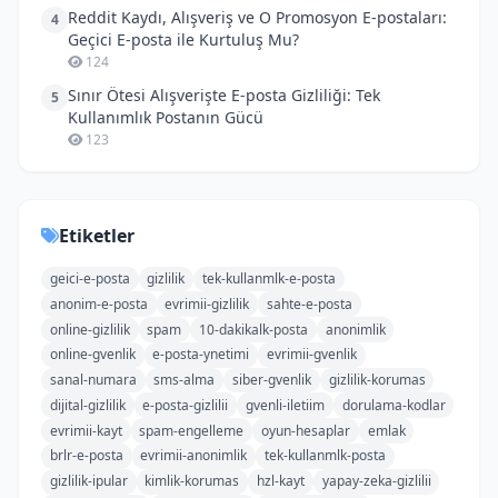
Reddit Kaydı, Alışveriş ve O Promosyon E-postaları:
4
Geçici E-posta ile Kurtuluş Mu?
124
Sınır Ötesi Alışverişte E-posta Gizliliği: Tek
5
Kullanımlık Postanın Gücü
123
Etiketler
geici-e-posta
gizlilik
tek-kullanmlk-e-posta
anonim-e-posta
evrimii-gizlilik
sahte-e-posta
online-gizlilik
spam
10-dakikalk-posta
anonimlik
online-gvenlik
e-posta-ynetimi
evrimii-gvenlik
sanal-numara
sms-alma
siber-gvenlik
gizlilik-korumas
dijital-gizlilik
e-posta-gizlilii
gvenli-iletiim
dorulama-kodlar
evrimii-kayt
spam-engelleme
oyun-hesaplar
emlak
brlr-e-posta
evrimii-anonimlik
tek-kullanmlk-posta
gizlilik-ipular
kimlik-korumas
hzl-kayt
yapay-zeka-gizlilii