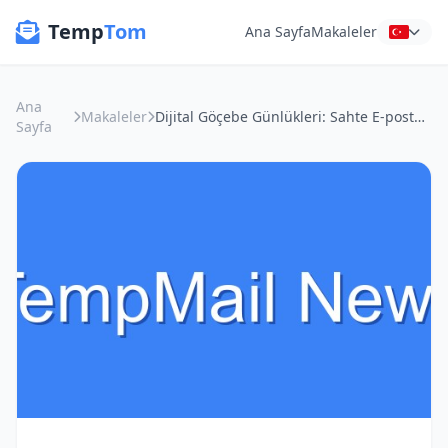
Temp
Tom
Ana Sayfa
Makaleler
Ana
Makaleler
Dijital Göçebe Günlükleri: Sahte E-posta Adresleriyle Spam'dan Kurtulmak ve Yerel Kayıtları Güvence Altına Almak
Sayfa