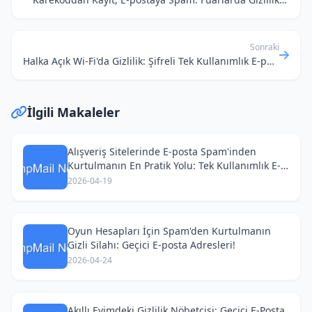
Sonraki
Halka Açık Wi-Fi'da Gizlilik: Şifreli Tek Kullanımlık E-posta ile Özel İletişim Rehberi
İlgili Makaleler
Alışveriş Sitelerinde E-posta Spam'inden
Kurtulmanın En Pratik Yolu: Tek Kullanımlık E-
postalar!
2026-04-19
Oyun Hesapları İçin Spam'den Kurtulmanın
Gizli Silahı: Geçici E-posta Adresleri!
2026-04-24
Akıllı Evimdeki Gizlilik Nöbetçisi: Geçici E-Posta