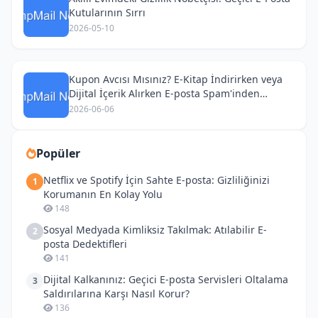
Kutularının Sırrı
2026-05-10
Kupon Avcısı Mısınız? E-Kitap İndirirken veya
Dijital İçerik Alırken E-posta Spam'inden
Kurtulmanın Yolu!
2026-06-06
Popüler
Netflix ve Spotify İçin Sahte E-posta: Gizliliğinizi
1
Korumanın En Kolay Yolu
148
Sosyal Medyada Kimliksiz Takılmak: Atılabilir E-
2
posta Dedektifleri
141
Dijital Kalkanınız: Geçici E-posta Servisleri Oltalama
3
Saldırılarına Karşı Nasıl Korur?
136