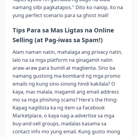
namang silbi pagkatapos." Dito ko naisip, ito na
yung perfect scenario para sa ghost mail!
Tips Para sa Mas Ligtas na Online
Selling (at Pag-iwas sa Spam!)
Alam naman natin, mahalaga ang privacy natin,
lalo na sa mga platform na ginagamit natin
araw-araw para bumili at magbenta. Sino ba
namang gustong ma-bombard ng mga promo
emails ng kung sino-sinong hindi kakilala? O
kaya, mas malala, magamit ang email address
mo sa mga phishing scams? Here's the thing:
Kapag naglilista ka ng item sa Facebook
Marketplace, o kaya nag-a-advertise sa mga
buy-and-sell groups, madalas kasama sa
contact info mo yung email. Kung gusto mong