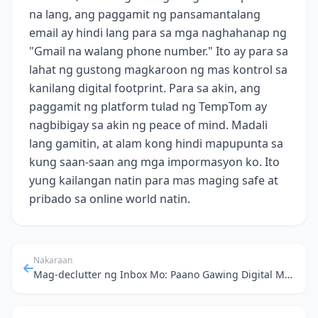
na lang, ang paggamit ng pansamantalang
email ay hindi lang para sa mga naghahanap ng
"Gmail na walang phone number." Ito ay para sa
lahat ng gustong magkaroon ng mas kontrol sa
kanilang digital footprint. Para sa akin, ang
paggamit ng platform tulad ng TempTom ay
nagbibigay sa akin ng peace of mind. Madali
lang gamitin, at alam kong hindi mapupunta sa
kung saan-saan ang mga impormasyon ko. Ito
yung kailangan natin para mas maging safe at
pribado sa online world natin.
Nakaraan
Mag-declutter ng Inbox Mo: Paano Gawing Digital Minimalist Gamit ang Pansamantalang Email