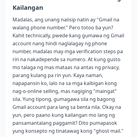
Kailangan
Madalas, ang unang naiisip natin ay "Gmail na
walang phone number." Pero totoo ba yun?
Kahit technically, pwede kang gumawa ng Gmail
account nang hindi naglalagay ng phone
number, madalas may mga verification steps pa
rin na nakadepende sa numero. At kung gusto
mo talaga ng mas mataas na antas ng privacy,
parang kulang pa rin yun. Kaya naman,
napapansin ko, lalo na sa mga kaibigan kong
nag-o-online selling, mas nagiging "maingat"
sila. Yung tipong, gumagawa sila ng bagong
Gmail account para lang sa benta nila. Okay na
yun, pero paano kung kailangan mo lang ng
pansamantalang paggamit? Dito pumapasok
yung konsepto ng tinatawag kong "ghost mail."