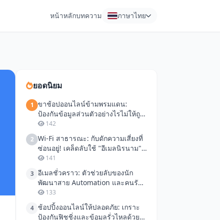
หน้าหลัก
บทความ
ภาษาไทย
ยอดนิยม
ขาช้อปออนไลน์ข้ามพรมแดน:
1
ป้องกันข้อมูลส่วนตัวอย่างไรไม่ให้ถูก
"แชร์ว่อน"
142
Wi-Fi สาธารณะ: กับดักความเสี่ยงที่
2
ซ่อนอยู่! เคล็ดลับใช้ "อีเมลนิรนาม"
ป้องกันภัยไซเบอร์
141
อีเมลชั่วคราว: ตัวช่วยลับของนัก
3
พัฒนาสาย Automation และคนรัก
ความเป็นส่วนตัว
133
ช้อปปิ้งออนไลน์ให้ปลอดภัย: เกราะ
4
ป้องกันฟิชชิ่งและข้อมูลรั่วไหลด้วย