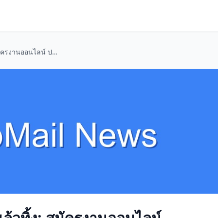
เรื่องลับๆ ของอีเมลใช้แล้วทิ้ง: สมัครงานออนไลน์ ปลอดภัยจากสแปมและฟิชชิ่ง!
้แล้วทิ้ง: สมัครงานออนไลน์