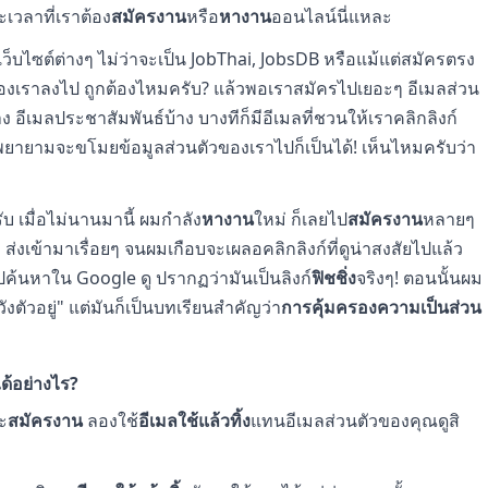
เวลาที่เราต้อง
สมัครงาน
หรือ
หางาน
ออนไลน์นี่แหละ
ว็บไซต์ต่างๆ ไม่ว่าจะเป็น JobThai, JobsDB หรือแม้แต่สมัครตรง
องเราลงไป ถูกต้องไหมครับ? แล้วพอเราสมัครไปเยอะๆ อีเมลส่วน
ง อีเมลประชาสัมพันธ์บ้าง บางทีก็มีอีเมลที่ชวนให้เราคลิกลิงก์
่พยายามจะขโมยข้อมูลส่วนตัวของเราไปก็เป็นได้! เห็นไหมครับว่า
บ เมื่อไม่นานมานี้ ผมกำลัง
หางาน
ใหม่ ก็เลยไป
สมัครงาน
หลายๆ
 ส่งเข้ามาเรื่อยๆ จนผมเกือบจะเผลอคลิกลิงก์ที่ดูน่าสงสัยไปแล้ว
ปค้นหาใน Google ดู ปรากฏว่ามันเป็นลิงก์
ฟิชชิ่ง
จริงๆ! ตอนนั้นผม
ังตัวอยู่" แต่มันก็เป็นบทเรียนสำคัญว่า
การคุ้มครองความเป็นส่วน
ได้อย่างไร?
ะ
สมัครงาน
ลองใช้
อีเมลใช้แล้วทิ้ง
แทนอีเมลส่วนตัวของคุณดูสิ