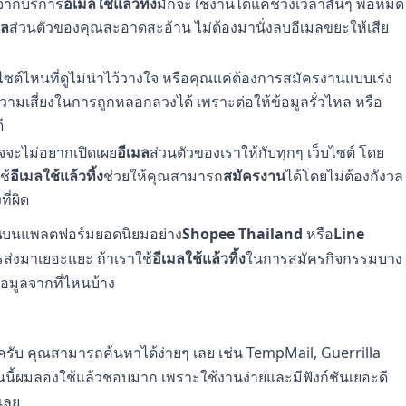
้จากบริการ
อีเมลใช้แล้วทิ้ง
มักจะใช้งานได้แค่ช่วงเวลาสั้นๆ พอหมด
มล
ส่วนตัวของคุณสะอาดสะอ้าน ไม่ต้องมานั่งลบอีเมลขยะให้เสีย
บไซต์ไหนที่ดูไม่น่าไว้วางใจ หรือคุณแค่ต้องการสมัครงานแบบเร่ง
ามเสี่ยงในการถูกหลอกลวงได้ เพราะต่อให้ข้อมูลรั่วไหล หรือ
ี
จจะไม่อยากเปิดเผย
อีเมล
ส่วนตัวของเราให้กับทุกๆ เว็บไซต์ โดย
ช้
อีเมลใช้แล้วทิ้ง
ช่วยให้คุณสามารถ
สมัครงาน
ได้โดยไม่ต้องกังวล
ี่ผิด
น
บนแพลตฟอร์มยอดนิยมอย่าง
Shopee Thailand
หรือ
Line
รส่งมาเยอะแยะ ถ้าเราใช้
อีเมลใช้แล้วทิ้ง
ในการสมัครกิจกรรมบาง
อมูลจากที่ไหนบ้าง
ครับ คุณสามารถค้นหาได้ง่ายๆ เลย เช่น TempMail, Guerrilla
นนี้ผมลองใช้แล้วชอบมาก เพราะใช้งานง่ายและมีฟังก์ชันเยอะดี
้เลย