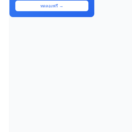
ทดลองฟรี →