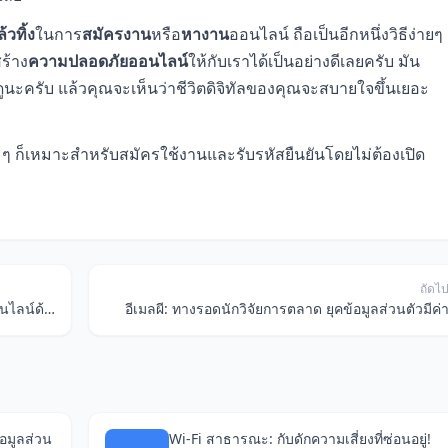
้วทิ้ง
ในการ
สมัครงาน
หรือ
หางาน
ออนไลน์ ถือเป็นอีกหนึ่งวิธีง่ายๆ
ร้าง
ความปลอดภัยออนไลน์
ให้กับเราได้เป็นอย่างดีเลยครับ มัน
ดูนะครับ แล้วคุณจะเห็นว่าชีวิตดิจิทัลของคุณจะสบายใจขึ้นเยอะ
 ๆ ก็เหมาะสำหรับสมัครใช้งานและรับรหัสยืนยันโดยไม่ต้องเปิด
ถัดไ
Gmail ทันใจ อีเมล 10 นาที: ป้องกันตัวในโลกออนไลน์ด้วยนามแฝง
อีเมลผี: ทางรอดนักวิจัยการตลาด ยุคข้อมูลส่วนตัวมีค่
อมูลส่วน
Wi-Fi สาธารณะ: กับดักความเสี่ยงที่ซ่อนอยู่!