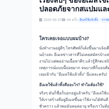
ปลอดภัยจากสแปมและฟ
2026-06-07
64 ครั้ง
อีเมลใช้แล้วทิ้ง
การส
ใครเคยเจอแบบผมบ้าง?
นั่งทำงานอยู่ดีๆ โทรศัพท์ก็เด้งขึ้นมาแจ้งเต
นบ้างล่ะ อีเมลข่าวสารที่ไม่เคยสมัครบ้างล
งานไป แต่พออ่านเนื้อหาดีๆ แล้วรู้สึกตะห
เหตุการณ์แบบนี้บ่อยมาก จนบางทีก็แอบคิดว่า
เจอเข้ากับ "อีเมลใช้แล้วทิ้ง" นี่แหละครับ!
อีเมลใช้แล้วทิ้งคืออะไร? ทำไมต้องใช้?
จริงๆ มันก็ชื่อก็บอกอยู่แล้วครับ "อีเมลใช
ให้เราสร้างที่อยู่อีเมลขึ้นมาใช้งานได้ทั
ชั่วคราว แล้วพอมันหมดอายุ หรือเราไม่ต้อ