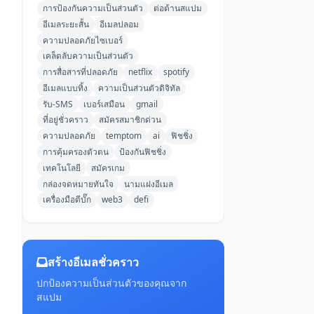
การป้องกันความเป็นส่วนตัว
ต่อต้านสแปม
อีเมลระยะสั้น
อีเมลปลอม
ความปลอดภัยไซเบอร์
เคล็ดลับความเป็นส่วนตัว
การสื่อสารที่ปลอดภัย
netflix
spotify
อีเมลแบบทิ้ง
ความเป็นส่วนตัวดิจิทัล
รับ-SMS
เบอร์เสมือน
gmail
ที่อยู่ชั่วคราว
สมัครสมาชิกด่วน
ความปลอดภัย
temptom
ai
ฟิชชิ่ง
การคุ้มครองตัวตน
ป้องกันฟิชชิ่ง
เทคโนโลยี
สมัครเกม
กล่องจดหมายทันใจ
นามแฝงอีเมล
เครื่องมือดีบั๊ก
web3
defi
สร้างอีเมลชั่วคราว
ปกป้องความเป็นส่วนตัวของคุณจาก
สแปม