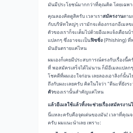
มันมีประโยชน์มากกว่าที่คุณคิด โดยเฉพาะ
คุณลองคิดดูสิครับ เวลาเรา
สมัครงาน
ตามเ
กับบริษัทใหญ่ๆ เรามักจะต้องกรอกอีเมลข
ตัวของเราก็จะเต็มไปด้วยอีเมลแจ้งเตือนบ้า
แปลกๆ ซึ่งอาจจะเป็น
ฟิชชิ่ง
(Phishing) ที
มันอันตรายแค่ไหน
ผมเองก็เคยมีประสบการณ์ตรงกับเรื่องนี้ครั
ที่ พอสมัครเสร็จได้ไม่นาน ก็มีอีเมลแปลกๆ
โชคดีที่ผมเอะใจก่อน เลยลองเอาลิงก์นั้นไ
ถึงกับผงะเลยครับ คิดในใจว่า "ดีนะที่ยังระว
ตัว
ของเรานั้นสำคัญแค่ไหน
แล้วอีเมลใช้แล้วทิ้งจะช่วยเรื่องสมัครงาน
นี่แหละครับคือจุดเด่นของมัน! เวลาที่คุณจ
ครับ ผมแนะนำเลย เพราะ: