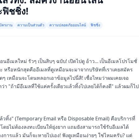
ิชชิ่ง!
มัครงาน
ความเป็นส่วนตัว
ความปลอดภัยออนไลน์
ฟิชชิ่ง
ือนอีเมลใหม่ รัวๆ เป็นสิบๆ ฉบับ! เปิดไปดู อ้าว... เป็นอีเมลโปรโมชั่
่ะ หรือหนักสุดคืออีเมลที่ดูเหมือนจะมาจากบริษัทที่เราเคยสมัคร
งิดๆ เหมือนจะโดนหลอกเอาข้อมูลไปนี่สิ! เชื่อไหมว่าผมเคยเจอ
 "ถ้ามีอีเมลที่ใช้แค่ครั้งเดียวแล้วทิ้งไปเลยได้ก็คงดี" แล้วผมก็ไป
้แล้วทิ้ง" (Temporary Email หรือ Disposable Email) คือบริการที่
นที โดยไม่ต้องลงทะเบียนให้ยุ่งยาก แถมยังสามารถใช้รับอีเมลได้
งการแล้ว มันก็จะหายไปเอง! ฟังดูเหมือนง่ายๆ ใช่ไหมครับ? แต่