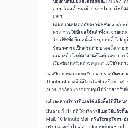
ป้องกันสแปมและอีเมลขยะ:
อีเมลที่ได
อายุ อีเมลทั้งหมดก็จะหายไป ทำให้
อีเ
เวลา
เพิ่มความปลอดภัยจากฟิชชิ่ง:
ถ้ามีเว็
ด่วน การใช้
อีเมลใช้แล้วทิ้ง
จะช่วยลดคว
โดน
ฟิชชิ่ง
อีเมลนั้นก็จะถูกลบทิ้งไปอยู่ด
รักษาความเป็นส่วนตัว:
บางครั้งเราอา
เฉพาะเว็บไซต์
หางาน
ที่ไม่คุ้นเคย การใ
เรื่องข้อมูลส่วนตัวจะถูกนำไปใช้ในทางท
ลองนึกภาพตามนะครับ เวลาเรา
สมัครงา
Thailand
บางทีก็มีโปรโมชั่นหรือข่าวสา
อย่าง เราก็สามารถควบคุมได้ว่าอยากรับข้
แล้วจะหาบริการอีเมลใช้แล้วทิ้งได้ที่ไหน?
มีหลายเว็บไซต์ที่ให้บริการ
อีเมลใช้แล้วทิ้ง
Mail, 10 Minute Mail หรือ
TempTom
(อั
ครับ) ลองเข้าไปเลือกดูสักเว็บที่คุณชอบได