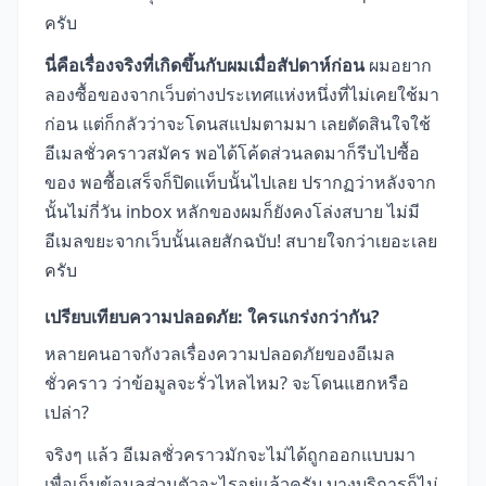
ครับ
นี่คือเรื่องจริงที่เกิดขึ้นกับผมเมื่อสัปดาห์ก่อน
ผมอยาก
ลองซื้อของจากเว็บต่างประเทศแห่งหนึ่งที่ไม่เคยใช้มา
ก่อน แต่ก็กลัวว่าจะโดนสแปมตามมา เลยตัดสินใจใช้
อีเมลชั่วคราวสมัคร พอได้โค้ดส่วนลดมาก็รีบไปซื้อ
ของ พอซื้อเสร็จก็ปิดแท็บนั้นไปเลย ปรากฏว่าหลังจาก
นั้นไม่กี่วัน inbox หลักของผมก็ยังคงโล่งสบาย ไม่มี
อีเมลขยะจากเว็บนั้นเลยสักฉบับ! สบายใจกว่าเยอะเลย
ครับ
เปรียบเทียบความปลอดภัย: ใครแกร่งกว่ากัน?
หลายคนอาจกังวลเรื่องความปลอดภัยของอีเมล
ชั่วคราว ว่าข้อมูลจะรั่วไหลไหม? จะโดนแฮกหรือ
เปล่า?
จริงๆ แล้ว อีเมลชั่วคราวมักจะไม่ได้ถูกออกแบบมา
เพื่อเก็บข้อมูลส่วนตัวอะไรอยู่แล้วครับ บางบริการก็ไม่