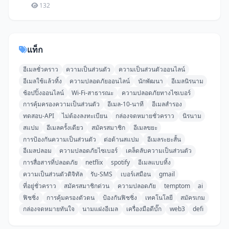
132
แท็ก
อีเมลชั่วคราว
ความเป็นส่วนตัว
ความเป็นส่วนตัวออนไลน์
อีเมลใช้แล้วทิ้ง
ความปลอดภัยออนไลน์
นักพัฒนา
อีเมลนิรนาม
ช้อปปิ้งออนไลน์
Wi-Fi-สาธารณะ
ความปลอดภัยทางไซเบอร์
การคุ้มครองความเป็นส่วนตัว
อีเมล-10-นาที
อีเมลสำรอง
ทดสอบ-API
ไม่ต้องลงทะเบียน
กล่องจดหมายชั่วคราว
นิรนาม
สแปม
อีเมลครั้งเดียว
สมัครสมาชิก
อีเมลขยะ
การป้องกันความเป็นส่วนตัว
ต่อต้านสแปม
อีเมลระยะสั้น
อีเมลปลอม
ความปลอดภัยไซเบอร์
เคล็ดลับความเป็นส่วนตัว
การสื่อสารที่ปลอดภัย
netflix
spotify
อีเมลแบบทิ้ง
ความเป็นส่วนตัวดิจิทัล
รับ-SMS
เบอร์เสมือน
gmail
ที่อยู่ชั่วคราว
สมัครสมาชิกด่วน
ความปลอดภัย
temptom
ai
ฟิชชิ่ง
การคุ้มครองตัวตน
ป้องกันฟิชชิ่ง
เทคโนโลยี
สมัครเกม
กล่องจดหมายทันใจ
นามแฝงอีเมล
เครื่องมือดีบั๊ก
web3
defi