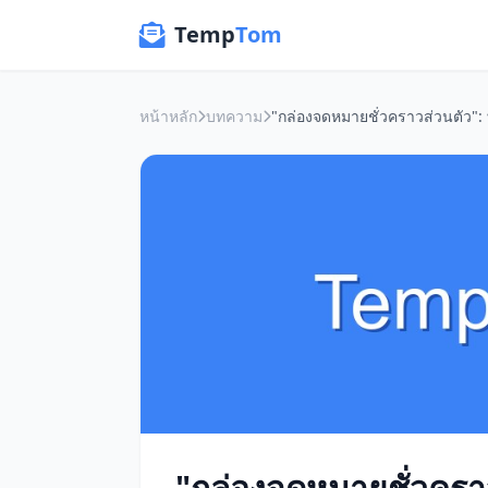
Temp
Tom
หน้าหลัก
บทความ
"กล่องจดหมายชั่วครา