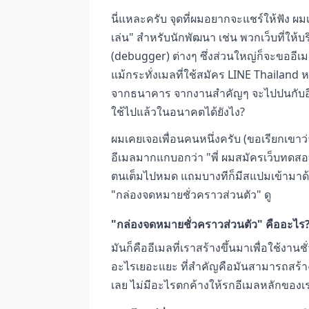
นี่แหละครับ จุดที่ผมอยากจะแชร์ให้ฟัง ผม
เล่น" สำหรับนักพัฒนา เช่น พวกเว็บที่ให้บ
(debugger) ต่างๆ ซึ่งส่วนใหญ่ก็จะขออีเม
แม้กระทั่งเมลที่ใช้สมัคร LINE Thailand หร
จากธนาคาร จากงานสำคัญๆ จะไปปนกับอีเมล
ใช้ไปแล้วในอนาคตได้ยังไง?
ผมเคยเจอเพื่อนคนหนึ่งครับ (ขอเรียกเขาว่า
อีเมลมากแกบอกว่า "พี่ ผมสมัครเว็บทดสอบ 
ตนเต็มไปหมด แถมบางทีก็มีสแปมเข้ามาด้
"กล่องจดหมายชั่วคราวส่วนตัว" ดู
"กล่องจดหมายชั่วคราวส่วนตัว" คืออะไร
มันก็คืออีเมลที่เราสร้างขึ้นมาเพื่อใช้งานช
อะไรเยอะแยะ ที่สำคัญคือมันสามารถสร้างใ
เลย ไม่มีอะไรตกค้างให้รกอีเมลหลักของเ