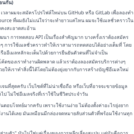
อนกัน)
เวลาผมจะสมัครโปรไฟล์ใหม่บน GitHub หรือ GitLab เพื่อลองทำ
Source ที่ผมยังไม่แน่ใจว่าจะทำยาวแค่ไหน ผมจะใช้เมลชั่วคราวใน
ังคงสะอาดสะอ้าน
ฒนา การทดสอบ API เป็นเรื่องสำคัญมาก บางครั้งเราต้องสมัคร
างๆ การใช้เมลชั่วคราวทำให้เราสามารถทดสอบได้อย่างเต็มที่ โดย
หรืออีเมลหลักจะเต็มไปด้วยการยืนยันตัวตนที่ไม่จำเป็น
โค้ดของเราทำงานผิดพลาด แล้วเราต้องลองสมัครบริการต่างๆ
ให้เราทำสิ่งนี้ได้โดยไม่ต้องยุ่งยากกับการสร้างบัญชีอีเมลใหม่
ัดเจนที่สุดครับ เว็บไซต์ที่ไม่น่าเชื่อถือ หรือเว็บที่อาจจะขายข้อมูล
ไป ไม่ใช่อีเมลจริงที่เราใช้ในชีวิตประจำวัน
ตอบโจทย์มากครับ เพราะใช้งานง่าย ไม่ต้องตั้งค่าอะไรยุ่งยาก
มใช้งานได้เลย มันเหมือนมีกล่องจดหมายลับส่วนตัวที่พร้อมใช้งานทุก
่วนตัว" มันไม่ใช่แค่เรื่องของการหลีกเลี่ยงสแปม แต่มันคือการ