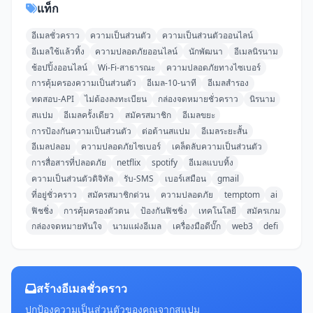
แท็ก
อีเมลชั่วคราว
ความเป็นส่วนตัว
ความเป็นส่วนตัวออนไลน์
อีเมลใช้แล้วทิ้ง
ความปลอดภัยออนไลน์
นักพัฒนา
อีเมลนิรนาม
ช้อปปิ้งออนไลน์
Wi-Fi-สาธารณะ
ความปลอดภัยทางไซเบอร์
การคุ้มครองความเป็นส่วนตัว
อีเมล-10-นาที
อีเมลสำรอง
ทดสอบ-API
ไม่ต้องลงทะเบียน
กล่องจดหมายชั่วคราว
นิรนาม
สแปม
อีเมลครั้งเดียว
สมัครสมาชิก
อีเมลขยะ
การป้องกันความเป็นส่วนตัว
ต่อต้านสแปม
อีเมลระยะสั้น
อีเมลปลอม
ความปลอดภัยไซเบอร์
เคล็ดลับความเป็นส่วนตัว
การสื่อสารที่ปลอดภัย
netflix
spotify
อีเมลแบบทิ้ง
ความเป็นส่วนตัวดิจิทัล
รับ-SMS
เบอร์เสมือน
gmail
ที่อยู่ชั่วคราว
สมัครสมาชิกด่วน
ความปลอดภัย
temptom
ai
ฟิชชิ่ง
การคุ้มครองตัวตน
ป้องกันฟิชชิ่ง
เทคโนโลยี
สมัครเกม
กล่องจดหมายทันใจ
นามแฝงอีเมล
เครื่องมือดีบั๊ก
web3
defi
สร้างอีเมลชั่วคราว
ปกป้องความเป็นส่วนตัวของคุณจากสแปม