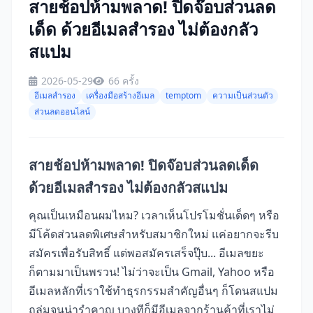
สายช้อปห้ามพลาด! ปิดจ๊อบส่วนลด
เด็ด ด้วยอีเมลสำรอง ไม่ต้องกลัว
สแปม
2026-05-29
66 ครั้ง
อีเมลสำรอง
เครื่องมือสร้างอีเมล
temptom
ความเป็นส่วนตัว
ส่วนลดออนไลน์
สายช้อปห้ามพลาด! ปิดจ๊อบส่วนลดเด็ด
ด้วยอีเมลสำรอง ไม่ต้องกลัวสแปม
คุณเป็นเหมือนผมไหม? เวลาเห็นโปรโมชั่นเด็ดๆ หรือ
มีโค้ดส่วนลดพิเศษสำหรับสมาชิกใหม่ แค่อยากจะรีบ
สมัครเพื่อรับสิทธิ์ แต่พอสมัครเสร็จปุ๊บ... อีเมลขยะ
ก็ตามมาเป็นพรวน! ไม่ว่าจะเป็น Gmail, Yahoo หรือ
อีเมลหลักที่เราใช้ทำธุรกรรมสำคัญอื่นๆ ก็โดนสแปม
ถล่มจนน่ารำคาญ บางทีก็มีอีเมลจากร้านค้าที่เราไม่