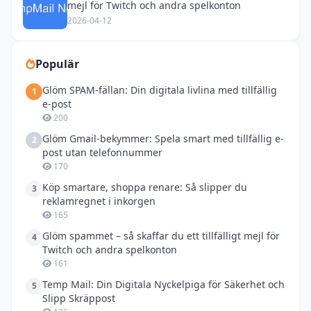
mejl för Twitch och andra spelkonton
2026-04-12
Populär
Glöm SPAM-fällan: Din digitala livlina med tillfällig
1
e-post
200
Glöm Gmail-bekymmer: Spela smart med tillfällig e-
2
post utan telefonnummer
170
Köp smartare, shoppa renare: Så slipper du
3
reklamregnet i inkorgen
165
Glöm spammet – så skaffar du ett tillfälligt mejl för
4
Twitch och andra spelkonton
161
Temp Mail: Din Digitala Nyckelpiga för Säkerhet och
5
Slipp Skräppost