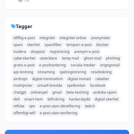
136
Taggar
tillfllig-e-post
integritet
integritet-online
anonymitet
spam
skerhet
spamfilter
temporr-e-post
blocket
tradera
skrppost
registrering
anonym-e-post
cyberskerhet
utvecklare
temp-mail
ghost-mail
phishing
gratis-e-post
e-posthantering
sociala-medier
engngsmail
api-testning
streaming
spelregistrering
resebokning
airdrops
digital-minimalism
digital-nomad
rabatter
molntjnster
virtuell-brevlda
spelkonton
facebook
chatgpt
onlinespel
gmail
beta-testning
undvika-spam
defi
smart-hem
bilfrskring
hackerskydd
digital-skerhet
ntfiske
vpn
e-post-utan-identifiering
twitch
offentligt-wifi
e-post-utan-verifiering