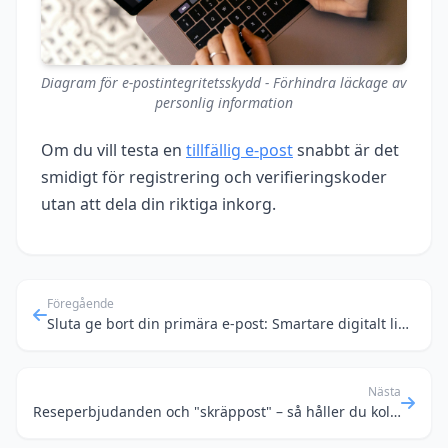
Diagram för e-postintegritetsskydd - Förhindra läckage av
personlig information
Om du vill testa en
tillfällig e‑post
snabbt är det
smidigt för registrering och verifieringskoder
utan att dela din riktiga inkorg.
Föregående
Sluta ge bort din primära e-post: Smartare digitalt liv för ditt smarta hem
Nästa
Reseperbjudanden och "skräppost" – så håller du koll på dina mejl!