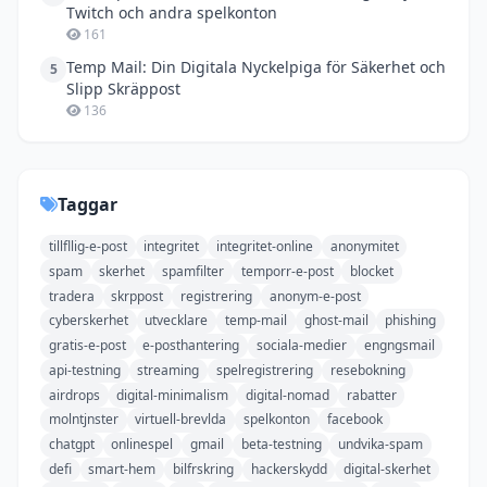
Twitch och andra spelkonton
161
Temp Mail: Din Digitala Nyckelpiga för Säkerhet och
5
Slipp Skräppost
136
Taggar
tillfllig-e-post
integritet
integritet-online
anonymitet
spam
skerhet
spamfilter
temporr-e-post
blocket
tradera
skrppost
registrering
anonym-e-post
cyberskerhet
utvecklare
temp-mail
ghost-mail
phishing
gratis-e-post
e-posthantering
sociala-medier
engngsmail
api-testning
streaming
spelregistrering
resebokning
airdrops
digital-minimalism
digital-nomad
rabatter
molntjnster
virtuell-brevlda
spelkonton
facebook
chatgpt
onlinespel
gmail
beta-testning
undvika-spam
defi
smart-hem
bilfrskring
hackerskydd
digital-skerhet