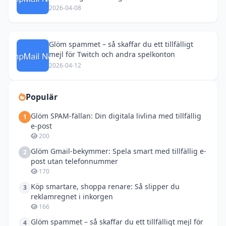
2026-04-08
Glöm spammet – så skaffar du ett tillfälligt
mejl för Twitch och andra spelkonton
2026-04-12
Populär
Glöm SPAM-fällan: Din digitala livlina med tillfällig
1
e-post
200
Glöm Gmail-bekymmer: Spela smart med tillfällig e-
2
post utan telefonnummer
170
Köp smartare, shoppa renare: Så slipper du
3
reklamregnet i inkorgen
166
Glöm spammet – så skaffar du ett tillfälligt mejl för
4