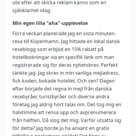
ute efter att skicka reklam känns som en
självklarhet idag.
Min egen lilla "aha"-upplevelse
Förra veckan planerade jag en sista minuten-
resa till Köpenhamn. Jag hittade en lokal dansk
reseblogg som erbjöd en 15% rabatt på
hotellbokningar via en specifik länk om man
registrerade sig för deras nyhetsbrev. Perfekt
tänkte jag. Jag skrev in min vanliga mejladress,
fick koden, bokade hotellet. Och sen? Dagen
efter började det regna in mejl från danska
resebyråer, turistbyråer och diverse andra
företag jag aldrig hört talas om. Det tog mig en
halvtimme att rensa upp och avprenumerera
från hälften. Då slog det mig: Varför utsätta sig
för detta? Jag borde ju ha använt en gratis
tillfällig e-postadress istället! Det finns ju