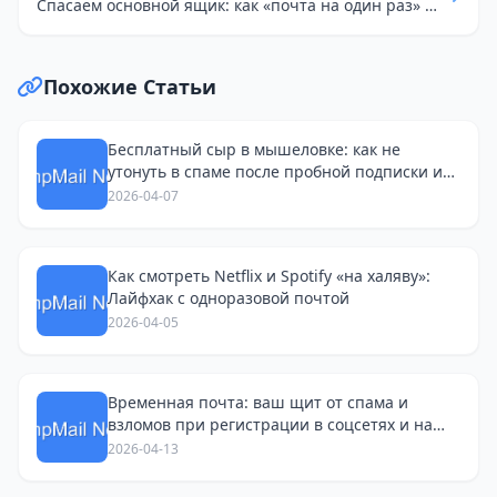
Спасаем основной ящик: как «почта на один раз» помогает держать inbox в нуле
Похожие Статьи
Бесплатный сыр в мышеловке: как не
утонуть в спаме после пробной подписки и
поиска работы
2026-04-07
Как смотреть Netflix и Spotify «на халяву»:
Лайфхак с одноразовой почтой
2026-04-05
Временная почта: ваш щит от спама и
взломов при регистрации в соцсетях и на
Avito
2026-04-13