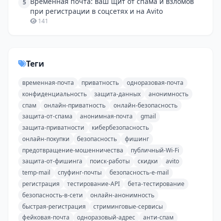
Временная почта: ваш щит от спама и взломов
5
при регистрации в соцсетях и на Avito
141
Теги
временная-почта
приватность
одноразовая-почта
конфиденциальность
защита-данных
анонимность
спам
онлайн-приватность
онлайн-безопасность
защита-от-спама
анонимная-почта
gmail
защита-приватности
кибербезопасность
онлайн-покупки
безопасность
фишинг
предотвращение-мошенничества
публичный-Wi-Fi
защита-от-фишинга
поиск-работы
скидки
avito
temp-mail
спуфинг-почты
безопасность-e-mail
регистрация
тестирование-API
бета-тестирование
безопасность-в-сети
онлайн-анонимность
быстрая-регистрация
стриминговые-сервисы
фейковая-почта
одноразовый-адрес
анти-спам