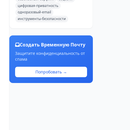
цифровая-приватность
одноразовый-email
инструменты-безопасности
Создать Временную Почту
Защитите конфиденциальность от
спама
Попробовать →