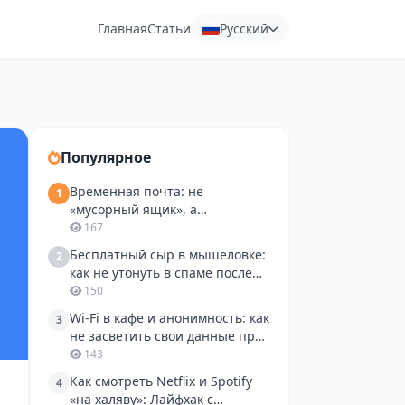
Главная
Статьи
Русский
Популярное
Временная почта: не
1
«мусорный ящик», а
инструмент для разработчика
167
и тестировщика
Бесплатный сыр в мышеловке:
2
как не утонуть в спаме после
пробной подписки и поиска
150
работы
Wi-Fi в кафе и анонимность: как
3
не засветить свои данные при
регистрации на сайтах
143
Как смотреть Netflix и Spotify
4
«на халяву»: Лайфхак с