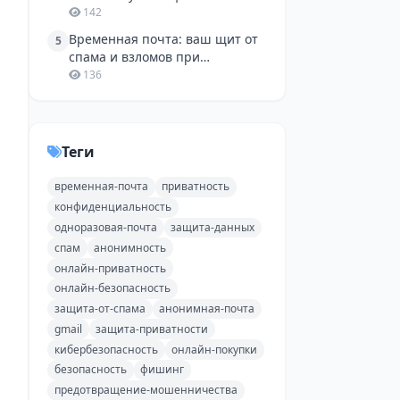
одноразовой почтой
142
Временная почта: ваш щит от
5
спама и взломов при
регистрации в соцсетях и на
136
Avito
Теги
временная-почта
приватность
конфиденциальность
одноразовая-почта
защита-данных
спам
анонимность
онлайн-приватность
онлайн-безопасность
защита-от-спама
анонимная-почта
gmail
защита-приватности
кибербезопасность
онлайн-покупки
безопасность
фишинг
предотвращение-мошенничества