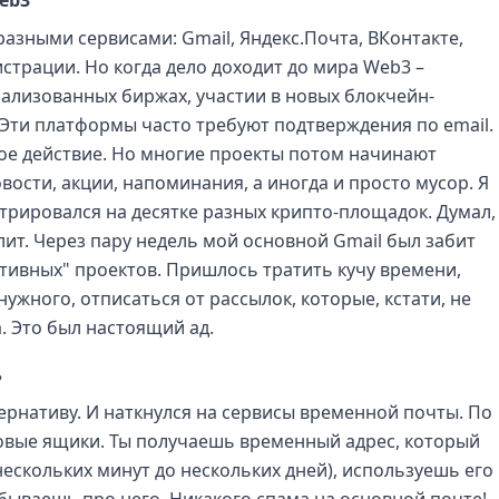
разными сервисами: Gmail, Яндекс.Почта, ВКонтакте,
истрации. Но когда дело доходит до мира Web3 –
ализованных биржах, участии в новых блокчейн-
. Эти платформы часто требуют подтверждения по email.
вое действие. Но многие проекты потом начинают
ости, акции, напоминания, а иногда и просто мусор. Я
трировался на десятке разных крипто-площадок. Думал,
лит. Через пару недель мой основной Gmail был забит
тивных" проектов. Пришлось тратить кучу времени,
ужного, отписаться от рассылок, которые, кстати, не
. Это был настоящий ад.
ь
тернативу. И наткнулся на сервисы временной почты. По
товые ящики. Ты получаешь временный адрес, который
нескольких минут до нескольких дней), используешь его
абываешь про него. Никакого спама на основной почте!