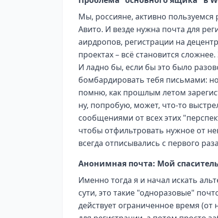
Мы, россияне, активно пользуемся 
Авито. И везде нужна почта для рег
аирдропов, регистрации на децентр
проектах – всё становится сложнее
И ладно бы, если бы это было разо
бомбардировать тебя письмами: нов
помню, как прошлым летом зарегис
ну, попробую, может, что-то выстре
сообщениями от всех этих "перспек
чтобы отфильтровать нужное от нен
всегда отписывались с первого раза
Анонимная почта: Мой спасител
Именно тогда я и начал искать аль
сути, это такие "одноразовые" поч
действует ограниченное время (от 
для регистрации, а потом просто з