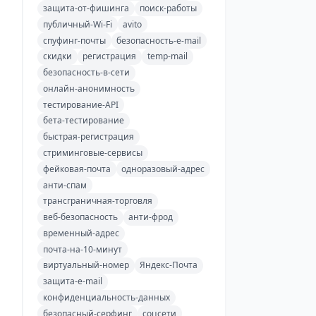
защита-от-фишинга
поиск-работы
публичный-Wi-Fi
avito
спуфинг-почты
безопасность-e-mail
скидки
регистрация
temp-mail
безопасность-в-сети
онлайн-анонимность
тестирование-API
бета-тестирование
быстрая-регистрация
стриминговые-сервисы
фейковая-почта
одноразовый-адрес
анти-спам
трансграничная-торговля
веб-безопасность
анти-фрод
временный-адрес
почта-на-10-минут
виртуальный-номер
Яндекс-Почта
защита-e-mail
конфиденциальность-данных
безопасный-серфинг
соцсети