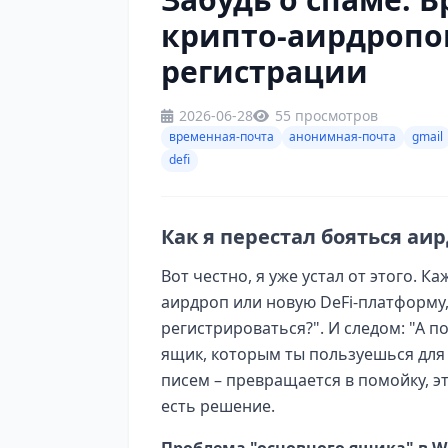
крипто-аирдропо
регистрации
2026-06-28
55 просмотров
временная-почта
анонимная-почта
gmail
defi
Как я перестал бояться аи
Вот честно, я уже устал от этого. 
аирдроп или новую DeFi-платформу,
регистрироваться?". И следом: "А п
ящик, которым ты пользуешься для 
писем – превращается в помойку, эт
есть решение.
Проблема "основного ящика" в W