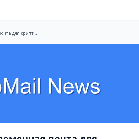
Забудь о спаме: Временная почта для крипто-аирдропов и безопасной регистрации
Временная почта для