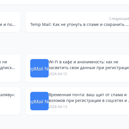
Следующа
Почта на 10 минут: Как не утонуть в спаме и получить нужный документ
Temp Mail: Как не утонуть в спаме и сохранить нервы при онлайн-шопинге
к не
Wi-Fi в кафе и анонимность: как не
одписки
засветить свои данные при регистрац
на сайтах
2026-04-15
халяву»:
Временная почта: ваш щит от спама и
взломов при регистрации в соцсетях и 
Avito
2026-04-13