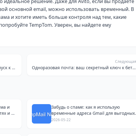
то идеальное решение. Даже для Avito, если вы продаете
 свой основной email, можно использовать временный. В
спама и хотите иметь больше контроля над тем, какие
 попробуйте TempTom. Уверен, вы найдете ему
Следующа
Одноразовая почта: ваш секретный пропуск к цифровому контенту и спокойному шопингу
Одноразовая почта: ваш секретный ключ к бета-тестам без спама на Apple ID и Google Play
ама и
Забудь о спаме: как я использую
тях и на
временные адреса Gmail для выгодных
путешествий
2026-05-22