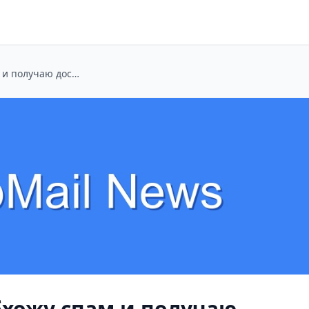
TempTom: Как я обхожу спам и получаю доступ к Wi-Fi без лишних хлопот
бхожу спам и получаю