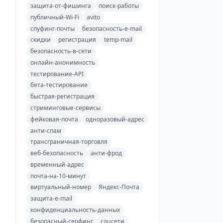
защита-от-фишинга
поиск-работы
публичный-Wi-Fi
avito
спуфинг-почты
безопасность-e-mail
скидки
регистрация
temp-mail
безопасность-в-сети
онлайн-анонимность
тестирование-API
бета-тестирование
быстрая-регистрация
стриминговые-сервисы
фейковая-почта
одноразовый-адрес
анти-спам
трансграничная-торговля
веб-безопасность
анти-фрод
временный-адрес
почта-на-10-минут
виртуальный-номер
Яндекс-Почта
защита-e-mail
конфиденциальность-данных
безопасный-серфинг
соцсети