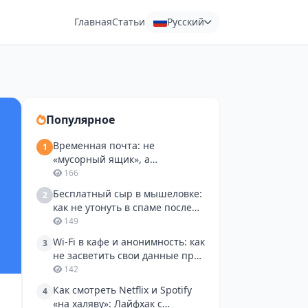
Главная
Статьи
Русский
Популярное
Временная почта: не
1
«мусорный ящик», а
инструмент для разработчика
166
и тестировщика
Бесплатный сыр в мышеловке:
2
как не утонуть в спаме после
пробной подписки и поиска
149
работы
Wi-Fi в кафе и анонимность: как
3
не засветить свои данные при
регистрации на сайтах
142
Как смотреть Netflix и Spotify
4
«на халяву»: Лайфхак с