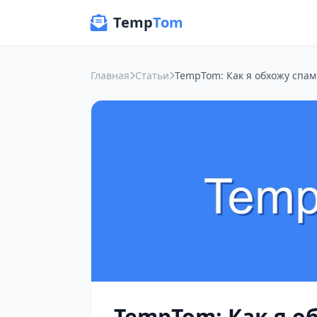
Temp
Tom
Главная
Статьи
TempTom: Как я о