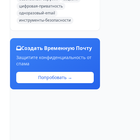
цифровая-приватность
одноразовый-email
инструменты-безопасности
Создать Временную Почту
Защитите конфиденциальность от
спама
Попробовать →