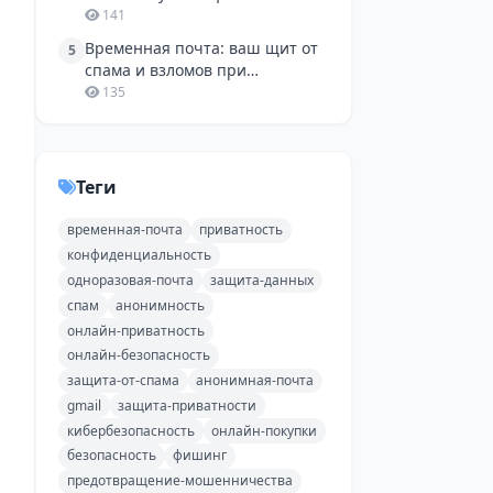
одноразовой почтой
141
Временная почта: ваш щит от
5
спама и взломов при
регистрации в соцсетях и на
135
Avito
Теги
временная-почта
приватность
конфиденциальность
одноразовая-почта
защита-данных
спам
анонимность
онлайн-приватность
онлайн-безопасность
защита-от-спама
анонимная-почта
gmail
защита-приватности
кибербезопасность
онлайн-покупки
безопасность
фишинг
предотвращение-мошенничества